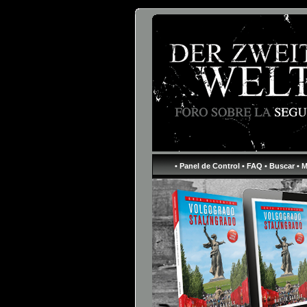
• Panel de Control
• FAQ
• Buscar
• 