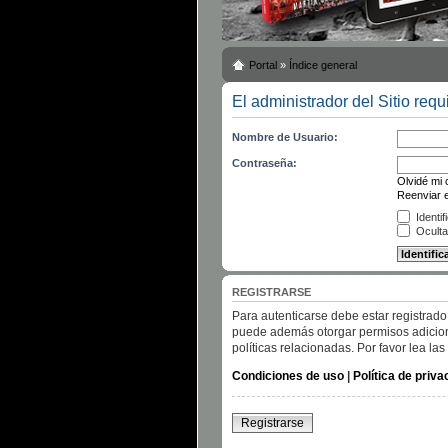
Portal
»
Índice general
El administrador del Sitio requ
Nombre de Usuario:
Contraseña:
Olvidé mi
Reenviar e
Identif
Oculta
REGISTRARSE
Para autenticarse debe estar registrado
puede además otorgar permisos adicional
políticas relacionadas. Por favor lea las
Condiciones de uso
|
Política de priva
Registrarse