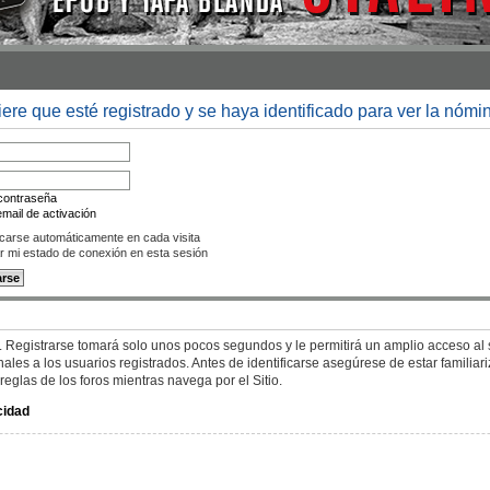
iere que esté registrado y se haya identificado para ver la nómi
 contraseña
mail de activación
icarse automáticamente en cada visita
r mi estado de conexión en esta sesión
. Registrarse tomará solo unos pocos segundos y le permitirá un amplio acceso al s
es a los usuarios registrados. Antes de identificarse asegúrese de estar familiar
 reglas de los foros mientras navega por el Sitio.
cidad