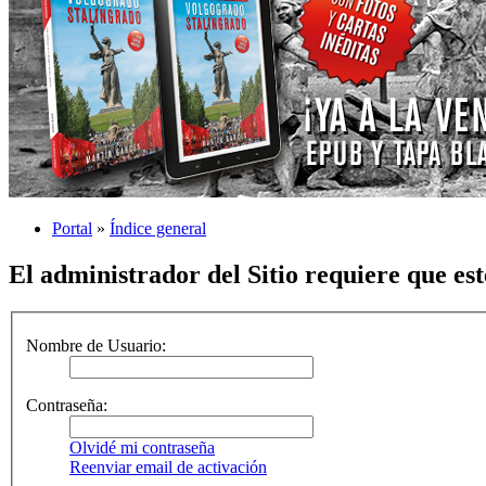
Portal
»
Índice general
El administrador del Sitio requiere que est
Nombre de Usuario:
Contraseña:
Olvidé mi contraseña
Reenviar email de activación