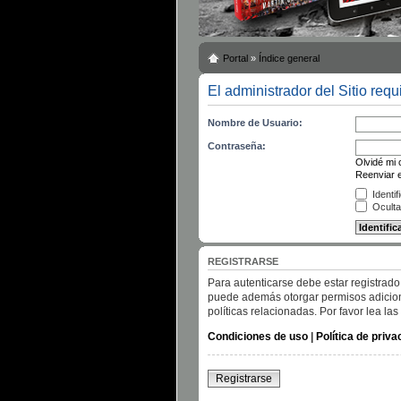
Portal
»
Índice general
El administrador del Sitio requ
Nombre de Usuario:
Contraseña:
Olvidé mi
Reenviar e
Identif
Oculta
REGISTRARSE
Para autenticarse debe estar registrado
puede además otorgar permisos adicional
políticas relacionadas. Por favor lea las
Condiciones de uso
|
Política de priva
Registrarse