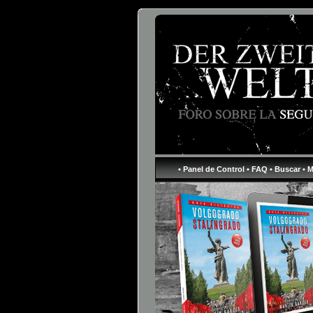
• Panel de Control
• FAQ
• Buscar
• 