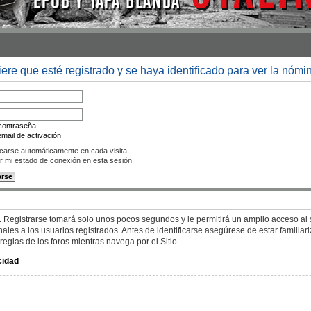
iere que esté registrado y se haya identificado para ver la nómi
 contraseña
mail de activación
icarse automáticamente en cada visita
r mi estado de conexión en esta sesión
. Registrarse tomará solo unos pocos segundos y le permitirá un amplio acceso al s
es a los usuarios registrados. Antes de identificarse asegúrese de estar familiar
 reglas de los foros mientras navega por el Sitio.
cidad