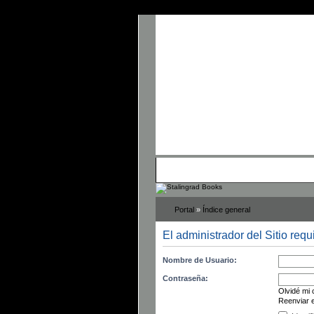
• Panel de Control
• FAQ
• Buscar
• 
Portal
»
Índice general
El administrador del Sitio requ
Nombre de Usuario:
Contraseña:
Olvidé mi
Reenviar e