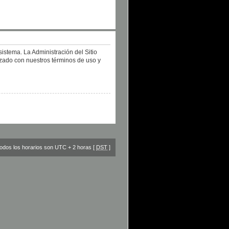
istema. La Administración del Sitio
izado con nuestros términos de uso y
odos los horarios son UTC + 2 horas [
DST
]