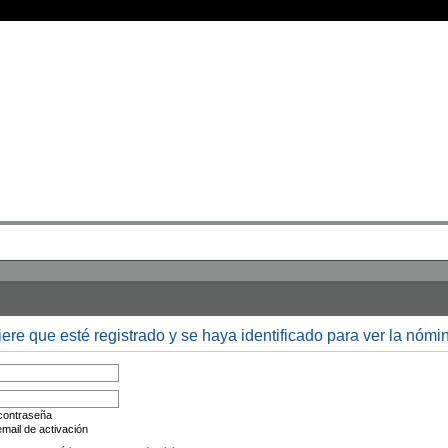
Medallas
• Rangos
• Buscar sus mensajes
• Registrarse
• Identificarse
iere que esté registrado y se haya identificado para ver la nómi
 contraseña
mail de activación