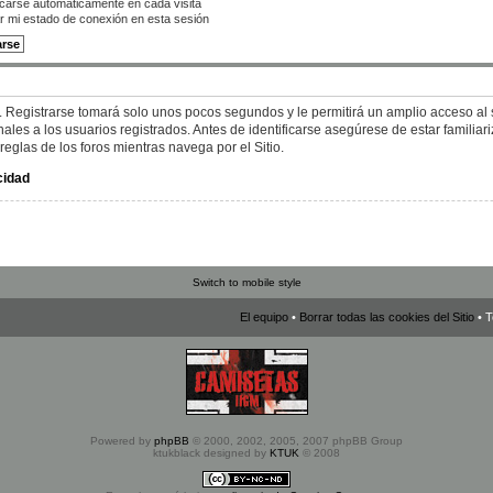
icarse automáticamente en cada visita
r mi estado de conexión en esta sesión
. Registrarse tomará solo unos pocos segundos y le permitirá un amplio acceso al s
es a los usuarios registrados. Antes de identificarse asegúrese de estar familiar
 reglas de los foros mientras navega por el Sitio.
cidad
Switch to mobile style
El equipo
•
Borrar todas las cookies del Sitio
• T
Powered by
phpBB
© 2000, 2002, 2005, 2007 phpBB Group
ktukblack designed by
KTUK
© 2008