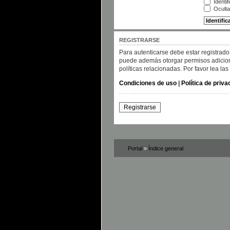
Identif
Oculta
REGISTRARSE
Para autenticarse debe estar registrado
puede además otorgar permisos adicional
políticas relacionadas. Por favor lea las
Condiciones de uso
|
Política de priva
Registrarse
Portal
»
Índice general