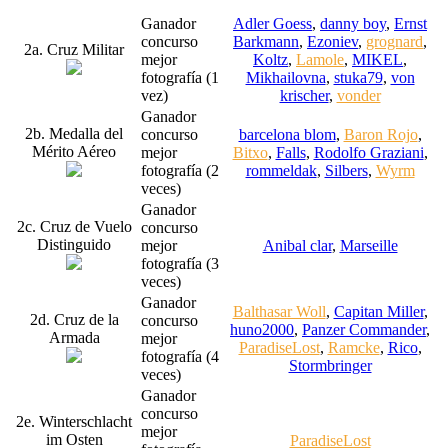
Ganador
Adler Goess
,
danny boy
,
Ernst
concurso
Barkmann
,
Ezoniev
,
grognard
,
2a. Cruz Militar
mejor
Koltz
,
Lamole
,
MIKEL
,
fotografía (1
Mikhailovna
,
stuka79
,
von
vez)
krischer
,
vonder
Ganador
2b. Medalla del
concurso
barcelona blom
,
Baron Rojo
,
Mérito Aéreo
mejor
Bitxo
,
Falls
,
Rodolfo Graziani
,
fotografía (2
rommeldak
,
Silbers
,
Wyrm
veces)
Ganador
2c. Cruz de Vuelo
concurso
Distinguido
mejor
Anibal clar
,
Marseille
fotografía (3
veces)
Ganador
Balthasar Woll
,
Capitan Miller
,
2d. Cruz de la
concurso
huno2000
,
Panzer Commander
,
Armada
mejor
ParadiseLost
,
Ramcke
,
Rico
,
fotografía (4
Stormbringer
veces)
Ganador
concurso
2e. Winterschlacht
mejor
im Osten
ParadiseLost