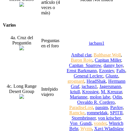
artículo (4
veces o
más)
Varios
4a. Cruz del
Preguntas
Preguntón
jacbass1
en el foro
Anibal clar
,
Balthasar Woll
,
Baron Rojo
,
Capitan Miller
,
Capitan_Sparrow
,
danny boy
,
Ernst Barkmann
,
Ezoniev
,
Falls
,
General Leclerc
,
Gluntz
,
grognard
,
HeadShak
,
Hermann
4c. Long Range
Graf
,
jacbass1
,
Jagersmann
,
Intrépido
Desert Group
kriull
,
Krossieg
,
M. Kreuzar
,
viajero
Marianne
,
molon labe
,
Odin
,
Osvaldo R. Cordero
,
ParadiseLost
,
passim
,
Pavlov
,
Ramcke
,
rommeldak
,
SPITII
,
Stormbringer
,
von krischer
,
Von_Gundi
,
vonder
,
Winrich
Behr
,
Wyrm
,
Xavi Wladislaw