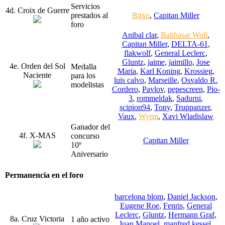
Servicios
4d. Croix de Guerre
prestados al
Bitxo
,
Capitan Miller
foro
Anibal clar
,
Balthasar Woll
,
Capitan Miller
,
DELTA-61
,
flakwolf
,
General Leclerc
,
Gluntz
,
jaime
,
jaimillo
,
Jose
4e. Orden del Sol
Medalla
Maria
,
Karl Koning
,
Krossieg
,
Naciente
para los
luis calvo
,
Marseille
,
Osvaldo R.
modelistas
Cordero
,
Pavlov
,
pepescreen
,
Pio-
3
,
rommeldak
,
Sadurni
,
scipion94
,
Tony
,
Truppanzer
,
Vaux
,
Wyrm
,
Xavi Wladislaw
Ganador del
4f. X-MAS
concurso
Capitan Miller
10º
Aniversario
Permanencia en el foro
barcelona blom
,
Daniel Jackson
,
Eugene Roe
,
Fenris
,
General
Leclerc
,
Gluntz
,
Hermann Graf
,
8a. Cruz Victoria
1 año activo
Juan Manoel
,
manfred kessel
,