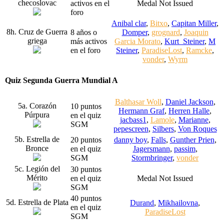
checoslovac
activos en el
Medal Not Issued
foro
Anibal clar
,
Bitxo
,
Capitan Miller
,
8h. Cruz de Guerra
8 años o
Domper
,
grognard
,
Joaquin
griega
más activos
Garcia Morato
,
Kurt_Steiner
,
M
en el foro
Steiner
,
ParadiseLost
,
Ramcke
,
vonder
,
Wyrm
Quiz Segunda Guerra Mundial A
Balthasar Woll
,
Daniel Jackson
,
5a. Corazón
10 puntos
Hermann Graf
,
Herren Halle
,
Púrpura
en el quiz
jacbass1
,
Lamole
,
Marianne
,
SGM
pepescreen
,
Silbers
,
Von Roques
5b. Estrella de
20 puntos
danny boy
,
Falls
,
Gunther Prien
,
Bronce
en el quiz
Jagersmann
,
passim
,
SGM
Stormbringer
,
vonder
5c. Legión del
30 puntos
Mérito
en el quiz
Medal Not Issued
SGM
40 puntos
5d. Estrella de Plata
Durand
,
Mikhailovna
,
en el quiz
ParadiseLost
SGM