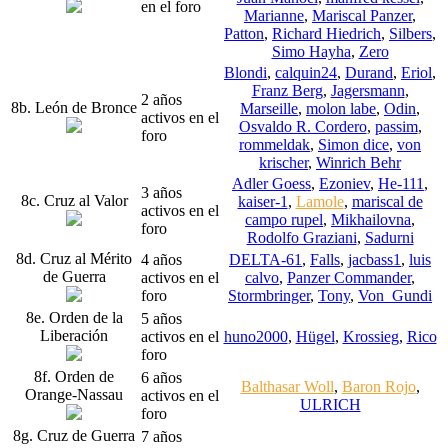
en el foro
Marianne
,
Mariscal Panzer
,
Patton
,
Richard Hiedrich
,
Silbers
,
Simo Hayha
,
Zero
Blondi
,
calquin24
,
Durand
,
Eriol
,
Franz Berg
,
Jagersmann
,
2 años
8b. León de Bronce
Marseille
,
molon labe
,
Odin
,
activos en el
Osvaldo R. Cordero
,
passim
,
foro
rommeldak
,
Simon dice
,
von
krischer
,
Winrich Behr
Adler Goess
,
Ezoniev
,
He-111
,
3 años
8c. Cruz al Valor
kaiser-1
,
Lamole
,
mariscal de
activos en el
campo rupel
,
Mikhailovna
,
foro
Rodolfo Graziani
,
Sadurni
8d. Cruz al Mérito
4 años
DELTA-61
,
Falls
,
jacbass1
,
luis
de Guerra
activos en el
calvo
,
Panzer Commander
,
foro
Stormbringer
,
Tony
,
Von_Gundi
8e. Orden de la
5 años
Liberación
activos en el
huno2000
,
Hügel
,
Krossieg
,
Rico
foro
8f. Orden de
6 años
Balthasar Woll
,
Baron Rojo
,
Orange-Nassau
activos en el
ULRICH
foro
8g. Cruz de Guerra
7 años