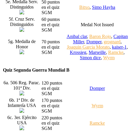
5e. Medalla Serv.
50 puntos
Distinguidos
en el quiz
Bitxo
,
Simo Hayha
SGM
5f. Cruz Serv.
60 puntos
Distinguidos
en el quiz
Medal Not Issued
SGM
Anibal clar
,
Baron Rojo
,
Capitan
5g. Medalla de
70 puntos
Miller
,
Domper
,
grognard
,
Honor
en el quiz
Joaquin Garcia Morato
,
kaiser-1
,
SGM
Krossieg
,
Marseille
,
Ramcke
,
Simon dice
,
Wyrm
Quiz Segunda Guerra Mundial B
6a. 506 Reg. Parac.
120 puntos
101ª Div.
en el quiz
Domper
SGM
6b. 1ª Div. de
170 puntos
Infantería USA
en el quiz
Wyrm
SGM
6c. 3er. Ejército
220 puntos
USA
en el quiz
Ramcke
SGM