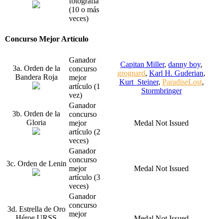
fotografía
(10 o más
veces)
Concurso Mejor Artículo
Ganador
Capitan Miller
,
danny boy
,
3a. Orden de la
concurso
grognard
,
Karl H. Guderian
,
Bandera Roja
mejor
Kurt_Steiner
,
ParadiseLost
,
artículo (1
Stormbringer
vez)
Ganador
3b. Orden de la
concurso
Gloria
mejor
Medal Not Issued
artículo (2
veces)
Ganador
concurso
3c. Orden de Lenin
mejor
Medal Not Issued
artículo (3
veces)
Ganador
concurso
3d. Estrella de Oro
mejor
Héroe URSS
Medal Not Issued