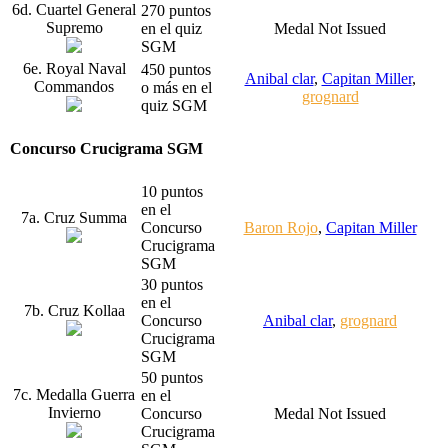
6d. Cuartel General
270 puntos
Supremo
en el quiz
Medal Not Issued
SGM
6e. Royal Naval
450 puntos
Anibal clar
,
Capitan Miller
,
Commandos
o más en el
grognard
quiz SGM
Concurso Crucigrama SGM
10 puntos
en el
7a. Cruz Summa
Concurso
Baron Rojo
,
Capitan Miller
Crucigrama
SGM
30 puntos
en el
7b. Cruz Kollaa
Concurso
Anibal clar
,
grognard
Crucigrama
SGM
50 puntos
7c. Medalla Guerra
en el
Invierno
Concurso
Medal Not Issued
Crucigrama