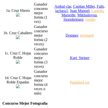
Ganador
Anibal clar
,
Capitan Miller
,
Falls
,
concurso
1a. Cruz Hierro
jacbass1
,
Juan Manoel
,
Lamole
,
mejor
Marseille
,
Mikhailovna
,
forista (1
Stormbringer
,
vonder
vez)
Ganador
concurso
1b. Cruz Caballero
mejor
Domper
,
grognard
forista (2
veces)
Ganador
1c. Cruz C Hojas
concurso
Roble
mejor
Kurt_Steiner
forista (3
veces)
Ganador
concurso
1d. Cruz C Hojas
mejor
Roble Espadas
ParadiseLost
forista (4
veces o
más)
Concurso Mejor Fotografía