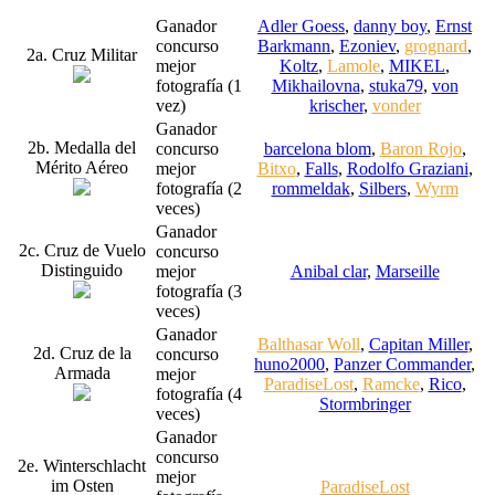
Ganador
Adler Goess
,
danny boy
,
Ernst
concurso
Barkmann
,
Ezoniev
,
grognard
,
2a. Cruz Militar
mejor
Koltz
,
Lamole
,
MIKEL
,
fotografía (1
Mikhailovna
,
stuka79
,
von
vez)
krischer
,
vonder
Ganador
2b. Medalla del
concurso
barcelona blom
,
Baron Rojo
,
Mérito Aéreo
mejor
Bitxo
,
Falls
,
Rodolfo Graziani
,
fotografía (2
rommeldak
,
Silbers
,
Wyrm
veces)
Ganador
2c. Cruz de Vuelo
concurso
Distinguido
mejor
Anibal clar
,
Marseille
fotografía (3
veces)
Ganador
Balthasar Woll
,
Capitan Miller
,
2d. Cruz de la
concurso
huno2000
,
Panzer Commander
,
Armada
mejor
ParadiseLost
,
Ramcke
,
Rico
,
fotografía (4
Stormbringer
veces)
Ganador
concurso
2e. Winterschlacht
mejor
im Osten
ParadiseLost