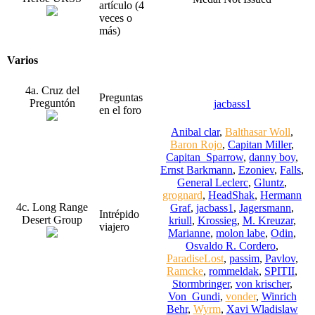
artículo (4
veces o
más)
Varios
4a. Cruz del
Preguntas
Preguntón
jacbass1
en el foro
Anibal clar
,
Balthasar Woll
,
Baron Rojo
,
Capitan Miller
,
Capitan_Sparrow
,
danny boy
,
Ernst Barkmann
,
Ezoniev
,
Falls
,
General Leclerc
,
Gluntz
,
grognard
,
HeadShak
,
Hermann
4c. Long Range
Graf
,
jacbass1
,
Jagersmann
,
Intrépido
Desert Group
kriull
,
Krossieg
,
M. Kreuzar
,
viajero
Marianne
,
molon labe
,
Odin
,
Osvaldo R. Cordero
,
ParadiseLost
,
passim
,
Pavlov
,
Ramcke
,
rommeldak
,
SPITII
,
Stormbringer
,
von krischer
,
Von_Gundi
,
vonder
,
Winrich
Behr
,
Wyrm
,
Xavi Wladislaw