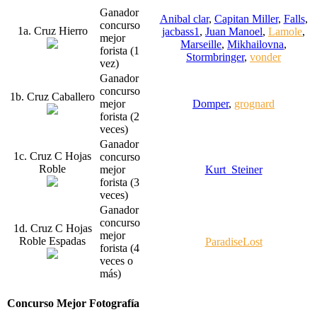
Ganador
Anibal clar
,
Capitan Miller
,
Falls
,
concurso
1a. Cruz Hierro
jacbass1
,
Juan Manoel
,
Lamole
,
mejor
Marseille
,
Mikhailovna
,
forista (1
Stormbringer
,
vonder
vez)
Ganador
concurso
1b. Cruz Caballero
mejor
Domper
,
grognard
forista (2
veces)
Ganador
1c. Cruz C Hojas
concurso
Roble
mejor
Kurt_Steiner
forista (3
veces)
Ganador
concurso
1d. Cruz C Hojas
mejor
Roble Espadas
ParadiseLost
forista (4
veces o
más)
Concurso Mejor Fotografía