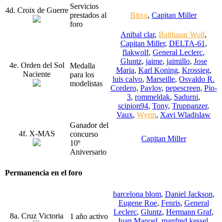
Servicios
4d. Croix de Guerre
prestados al
Bitxo
,
Capitan Miller
foro
Anibal clar
,
Balthasar Woll
,
Capitan Miller
,
DELTA-61
,
flakwolf
,
General Leclerc
,
Gluntz
,
jaime
,
jaimillo
,
Jose
4e. Orden del Sol
Medalla
Maria
,
Karl Koning
,
Krossieg
,
Naciente
para los
luis calvo
,
Marseille
,
Osvaldo R.
modelistas
Cordero
,
Pavlov
,
pepescreen
,
Pio-
3
,
rommeldak
,
Sadurni
,
scipion94
,
Tony
,
Truppanzer
,
Vaux
,
Wyrm
,
Xavi Wladislaw
Ganador del
4f. X-MAS
concurso
Capitan Miller
10º
Aniversario
Permanencia en el foro
barcelona blom
,
Daniel Jackson
,
Eugene Roe
,
Fenris
,
General
Leclerc
,
Gluntz
,
Hermann Graf
,
8a. Cruz Victoria
1 año activo
Juan Manoel
,
manfred kessel
,