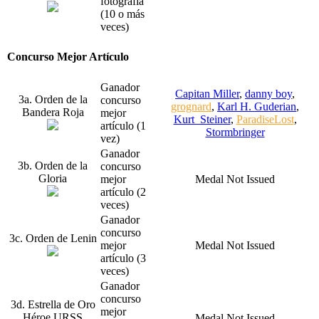
fotografía
(10 o más
veces)
Concurso Mejor Artículo
Ganador
Capitan Miller
,
danny boy
,
3a. Orden de la
concurso
grognard
,
Karl H. Guderian
,
Bandera Roja
mejor
Kurt_Steiner
,
ParadiseLost
,
artículo (1
Stormbringer
vez)
Ganador
3b. Orden de la
concurso
Gloria
mejor
Medal Not Issued
artículo (2
veces)
Ganador
concurso
3c. Orden de Lenin
mejor
Medal Not Issued
artículo (3
veces)
Ganador
concurso
3d. Estrella de Oro
mejor
Héroe URSS
Medal Not Issued