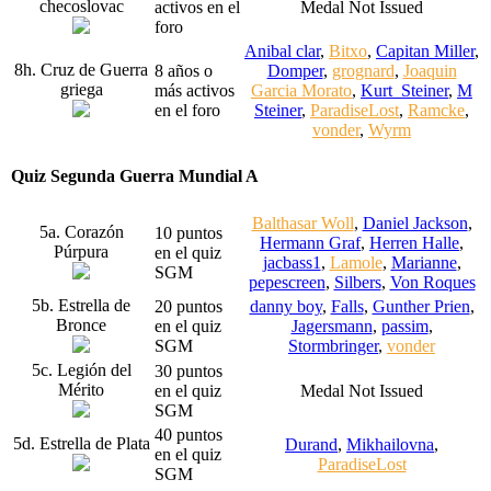
checoslovac
activos en el
Medal Not Issued
foro
Anibal clar
,
Bitxo
,
Capitan Miller
,
8h. Cruz de Guerra
8 años o
Domper
,
grognard
,
Joaquin
griega
más activos
Garcia Morato
,
Kurt_Steiner
,
M
en el foro
Steiner
,
ParadiseLost
,
Ramcke
,
vonder
,
Wyrm
Quiz Segunda Guerra Mundial A
Balthasar Woll
,
Daniel Jackson
,
5a. Corazón
10 puntos
Hermann Graf
,
Herren Halle
,
Púrpura
en el quiz
jacbass1
,
Lamole
,
Marianne
,
SGM
pepescreen
,
Silbers
,
Von Roques
5b. Estrella de
20 puntos
danny boy
,
Falls
,
Gunther Prien
,
Bronce
en el quiz
Jagersmann
,
passim
,
SGM
Stormbringer
,
vonder
5c. Legión del
30 puntos
Mérito
en el quiz
Medal Not Issued
SGM
40 puntos
5d. Estrella de Plata
Durand
,
Mikhailovna
,
en el quiz
ParadiseLost
SGM