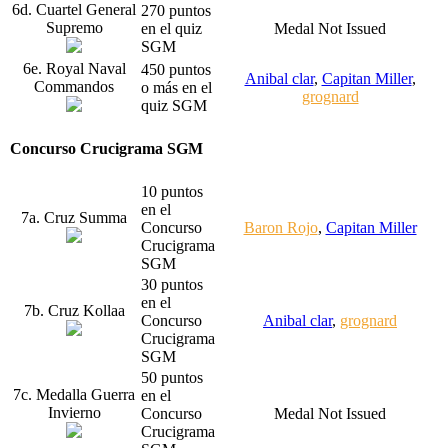
6d. Cuartel General
270 puntos
Supremo
en el quiz
Medal Not Issued
SGM
6e. Royal Naval
450 puntos
Anibal clar
,
Capitan Miller
,
Commandos
o más en el
grognard
quiz SGM
Concurso Crucigrama SGM
10 puntos
en el
7a. Cruz Summa
Concurso
Baron Rojo
,
Capitan Miller
Crucigrama
SGM
30 puntos
en el
7b. Cruz Kollaa
Concurso
Anibal clar
,
grognard
Crucigrama
SGM
50 puntos
7c. Medalla Guerra
en el
Invierno
Concurso
Medal Not Issued
Crucigrama