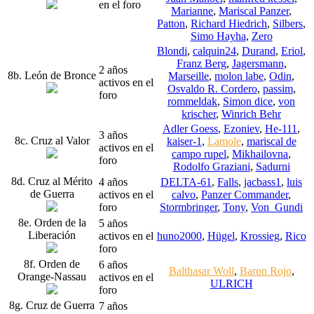
en el foro
Marianne
,
Mariscal Panzer
,
Patton
,
Richard Hiedrich
,
Silbers
,
Simo Hayha
,
Zero
Blondi
,
calquin24
,
Durand
,
Eriol
,
Franz Berg
,
Jagersmann
,
2 años
8b. León de Bronce
Marseille
,
molon labe
,
Odin
,
activos en el
Osvaldo R. Cordero
,
passim
,
foro
rommeldak
,
Simon dice
,
von
krischer
,
Winrich Behr
Adler Goess
,
Ezoniev
,
He-111
,
3 años
8c. Cruz al Valor
kaiser-1
,
Lamole
,
mariscal de
activos en el
campo rupel
,
Mikhailovna
,
foro
Rodolfo Graziani
,
Sadurni
8d. Cruz al Mérito
4 años
DELTA-61
,
Falls
,
jacbass1
,
luis
de Guerra
activos en el
calvo
,
Panzer Commander
,
foro
Stormbringer
,
Tony
,
Von_Gundi
8e. Orden de la
5 años
Liberación
activos en el
huno2000
,
Hügel
,
Krossieg
,
Rico
foro
8f. Orden de
6 años
Balthasar Woll
,
Baron Rojo
,
Orange-Nassau
activos en el
ULRICH
foro
8g. Cruz de Guerra
7 años