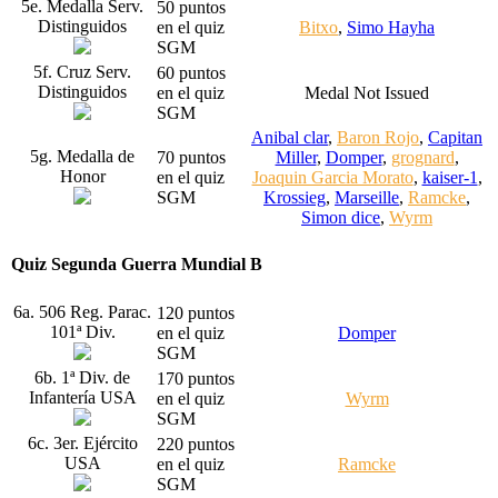
5e. Medalla Serv.
50 puntos
Distinguidos
en el quiz
Bitxo
,
Simo Hayha
SGM
5f. Cruz Serv.
60 puntos
Distinguidos
en el quiz
Medal Not Issued
SGM
Anibal clar
,
Baron Rojo
,
Capitan
5g. Medalla de
70 puntos
Miller
,
Domper
,
grognard
,
Honor
en el quiz
Joaquin Garcia Morato
,
kaiser-1
,
SGM
Krossieg
,
Marseille
,
Ramcke
,
Simon dice
,
Wyrm
Quiz Segunda Guerra Mundial B
6a. 506 Reg. Parac.
120 puntos
101ª Div.
en el quiz
Domper
SGM
6b. 1ª Div. de
170 puntos
Infantería USA
en el quiz
Wyrm
SGM
6c. 3er. Ejército
220 puntos
USA
en el quiz
Ramcke
SGM