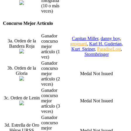
fotografía
(10 o más
veces)
Concurso Mejor Artículo
Ganador
Capitan Miller
,
danny boy
,
3a. Orden de la
concurso
grognard
,
Karl H. Guderian
,
Bandera Roja
mejor
Kurt_Steiner
,
ParadiseLost
,
artículo (1
Stormbringer
vez)
Ganador
3b. Orden de la
concurso
Gloria
mejor
Medal Not Issued
artículo (2
veces)
Ganador
concurso
3c. Orden de Lenin
mejor
Medal Not Issued
artículo (3
veces)
Ganador
concurso
3d. Estrella de Oro
mejor
Héroe URSS
Medal Not Issued