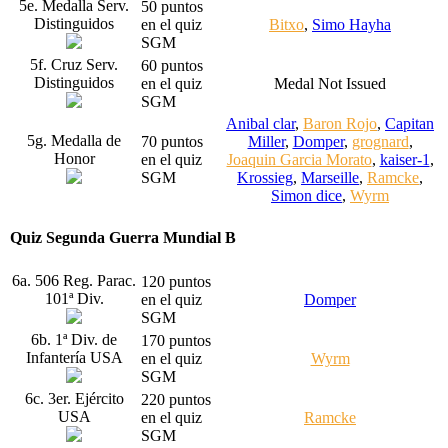
5e. Medalla Serv.
50 puntos
Distinguidos
en el quiz
Bitxo
,
Simo Hayha
SGM
5f. Cruz Serv.
60 puntos
Distinguidos
en el quiz
Medal Not Issued
SGM
Anibal clar
,
Baron Rojo
,
Capitan
5g. Medalla de
70 puntos
Miller
,
Domper
,
grognard
,
Honor
en el quiz
Joaquin Garcia Morato
,
kaiser-1
,
SGM
Krossieg
,
Marseille
,
Ramcke
,
Simon dice
,
Wyrm
Quiz Segunda Guerra Mundial B
6a. 506 Reg. Parac.
120 puntos
101ª Div.
en el quiz
Domper
SGM
6b. 1ª Div. de
170 puntos
Infantería USA
en el quiz
Wyrm
SGM
6c. 3er. Ejército
220 puntos
USA
en el quiz
Ramcke
SGM