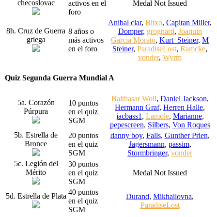
checoslovac
activos en el
Medal Not Issued
foro
Anibal clar
,
Bitxo
,
Capitan Miller
,
8h. Cruz de Guerra
8 años o
Domper
,
grognard
,
Joaquin
griega
más activos
Garcia Morato
,
Kurt_Steiner
,
M
en el foro
Steiner
,
ParadiseLost
,
Ramcke
,
vonder
,
Wyrm
Quiz Segunda Guerra Mundial A
Balthasar Woll
,
Daniel Jackson
,
5a. Corazón
10 puntos
Hermann Graf
,
Herren Halle
,
Púrpura
en el quiz
jacbass1
,
Lamole
,
Marianne
,
SGM
pepescreen
,
Silbers
,
Von Roques
5b. Estrella de
20 puntos
danny boy
,
Falls
,
Gunther Prien
,
Bronce
en el quiz
Jagersmann
,
passim
,
SGM
Stormbringer
,
vonder
5c. Legión del
30 puntos
Mérito
en el quiz
Medal Not Issued
SGM
40 puntos
5d. Estrella de Plata
Durand
,
Mikhailovna
,
en el quiz
ParadiseLost
SGM