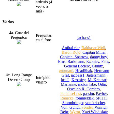
artículo (4
veces o
más)
Varios
4a. Cruz del
Preguntas
Preguntón
jacbass1
en el foro
Anibal clar
,
Balthasar Woll
,
Baron Rojo
,
Capitan Miller
,
Capitan_Sparrow
,
danny boy
,
Ernst Barkmann
,
Ezoniev
,
Falls
,
General Leclerc
,
Gluntz
,
grognard
,
HeadShak
,
Hermann
4c. Long Range
Graf
,
jacbass1
,
Jagersmann
,
Intrépido
Desert Group
kriull
,
Krossieg
,
M. Kreuzar
,
viajero
Marianne
,
molon labe
,
Odin
,
Osvaldo R. Cordero
,
ParadiseLost
,
passim
,
Pavlov
,
Ramcke
,
rommeldak
,
SPITII
,
Stormbringer
,
von krischer
,
Von_Gundi
,
vonder
,
Winrich
Behr
,
Wyrm
,
Xavi Wladislaw