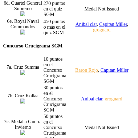
6d. Cuartel General
270 puntos
Supremo
en el quiz
Medal Not Issued
SGM
6e. Royal Naval
450 puntos
Anibal clar
,
Capitan Miller
,
Commandos
o más en el
grognard
quiz SGM
Concurso Crucigrama SGM
10 puntos
en el
7a. Cruz Summa
Concurso
Baron Rojo
,
Capitan Miller
Crucigrama
SGM
30 puntos
en el
7b. Cruz Kollaa
Concurso
Anibal clar
,
grognard
Crucigrama
SGM
50 puntos
7c. Medalla Guerra
en el
Invierno
Concurso
Medal Not Issued
Crucigrama