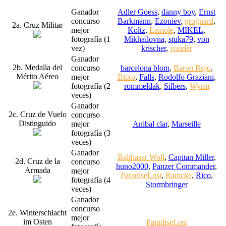
Ganador
Adler Goess
,
danny boy
,
Ernst
concurso
Barkmann
,
Ezoniev
,
grognard
,
2a. Cruz Militar
mejor
Koltz
,
Lamole
,
MIKEL
,
fotografía (1
Mikhailovna
,
stuka79
,
von
vez)
krischer
,
vonder
Ganador
2b. Medalla del
concurso
barcelona blom
,
Baron Rojo
,
Mérito Aéreo
mejor
Bitxo
,
Falls
,
Rodolfo Graziani
,
fotografía (2
rommeldak
,
Silbers
,
Wyrm
veces)
Ganador
2c. Cruz de Vuelo
concurso
Distinguido
mejor
Anibal clar
,
Marseille
fotografía (3
veces)
Ganador
Balthasar Woll
,
Capitan Miller
,
2d. Cruz de la
concurso
huno2000
,
Panzer Commander
,
Armada
mejor
ParadiseLost
,
Ramcke
,
Rico
,
fotografía (4
Stormbringer
veces)
Ganador
concurso
2e. Winterschlacht
mejor
im Osten
ParadiseLost