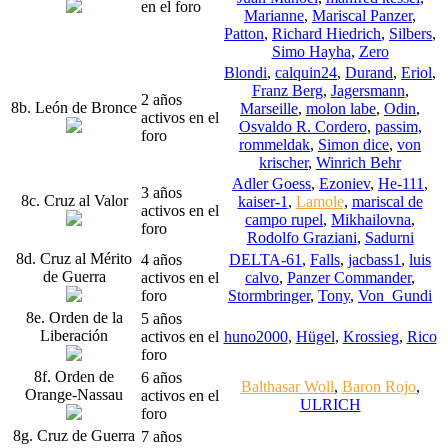
en el foro
Marianne
,
Mariscal Panzer
,
Patton
,
Richard Hiedrich
,
Silbers
,
Simo Hayha
,
Zero
Blondi
,
calquin24
,
Durand
,
Eriol
,
Franz Berg
,
Jagersmann
,
2 años
8b. León de Bronce
Marseille
,
molon labe
,
Odin
,
activos en el
Osvaldo R. Cordero
,
passim
,
foro
rommeldak
,
Simon dice
,
von
krischer
,
Winrich Behr
Adler Goess
,
Ezoniev
,
He-111
,
3 años
8c. Cruz al Valor
kaiser-1
,
Lamole
,
mariscal de
activos en el
campo rupel
,
Mikhailovna
,
foro
Rodolfo Graziani
,
Sadurni
8d. Cruz al Mérito
4 años
DELTA-61
,
Falls
,
jacbass1
,
luis
de Guerra
activos en el
calvo
,
Panzer Commander
,
foro
Stormbringer
,
Tony
,
Von_Gundi
8e. Orden de la
5 años
Liberación
activos en el
huno2000
,
Hügel
,
Krossieg
,
Rico
foro
8f. Orden de
6 años
Balthasar Woll
,
Baron Rojo
,
Orange-Nassau
activos en el
ULRICH
foro
8g. Cruz de Guerra
7 años