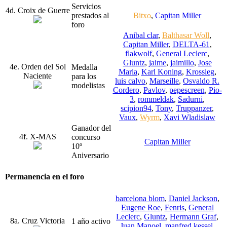
Servicios
4d. Croix de Guerre
prestados al
Bitxo
,
Capitan Miller
foro
Anibal clar
,
Balthasar Woll
,
Capitan Miller
,
DELTA-61
,
flakwolf
,
General Leclerc
,
Gluntz
,
jaime
,
jaimillo
,
Jose
4e. Orden del Sol
Medalla
Maria
,
Karl Koning
,
Krossieg
,
Naciente
para los
luis calvo
,
Marseille
,
Osvaldo R.
modelistas
Cordero
,
Pavlov
,
pepescreen
,
Pio-
3
,
rommeldak
,
Sadurni
,
scipion94
,
Tony
,
Truppanzer
,
Vaux
,
Wyrm
,
Xavi Wladislaw
Ganador del
4f. X-MAS
concurso
Capitan Miller
10º
Aniversario
Permanencia en el foro
barcelona blom
,
Daniel Jackson
,
Eugene Roe
,
Fenris
,
General
Leclerc
,
Gluntz
,
Hermann Graf
,
8a. Cruz Victoria
1 año activo
Juan Manoel
,
manfred kessel
,