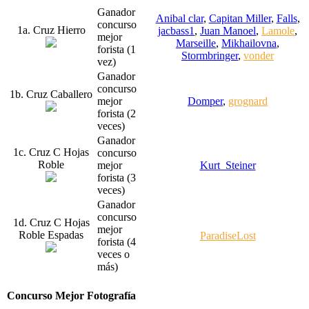
Ganador
Anibal clar
,
Capitan Miller
,
Falls
,
concurso
1a. Cruz Hierro
jacbass1
,
Juan Manoel
,
Lamole
,
mejor
Marseille
,
Mikhailovna
,
forista (1
Stormbringer
,
vonder
vez)
Ganador
concurso
1b. Cruz Caballero
mejor
Domper
,
grognard
forista (2
veces)
Ganador
1c. Cruz C Hojas
concurso
Roble
mejor
Kurt_Steiner
forista (3
veces)
Ganador
concurso
1d. Cruz C Hojas
mejor
Roble Espadas
ParadiseLost
forista (4
veces o
más)
Concurso Mejor Fotografía