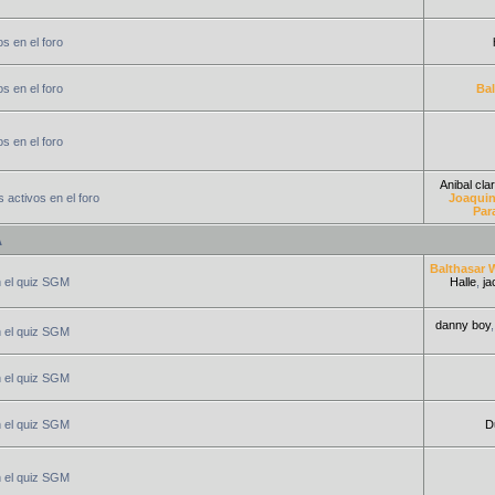
s en el foro
s en el foro
Bal
s en el foro
Anibal clar
 activos en el foro
Joaquin
Par
A
Balthasar 
n el quiz SGM
Halle
,
ja
danny boy
n el quiz SGM
n el quiz SGM
n el quiz SGM
D
n el quiz SGM