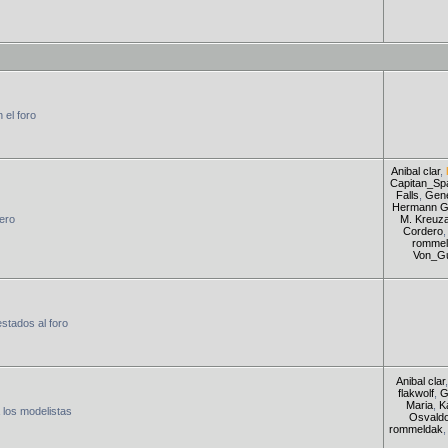
 el foro
Anibal clar
,
Capitan_Sp
Falls
,
Gene
Hermann G
jero
M. Kreuza
Cordero
rommel
Von_Gu
estados al foro
Anibal clar
flakwolf
,
G
Maria
,
K
 los modelistas
Osvaldo
rommeldak