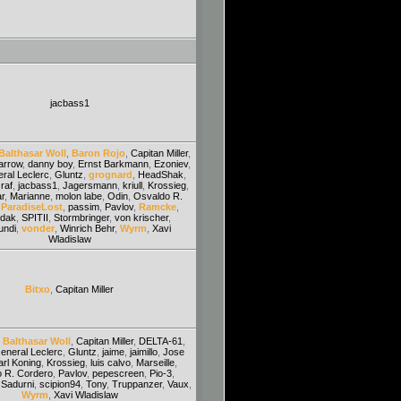
jacbass1
Balthasar Woll
,
Baron Rojo
,
Capitan Miller
,
arrow
,
danny boy
,
Ernst Barkmann
,
Ezoniev
,
ral Leclerc
,
Gluntz
,
grognard
,
HeadShak
,
raf
,
jacbass1
,
Jagersmann
,
kriull
,
Krossieg
,
r
,
Marianne
,
molon labe
,
Odin
,
Osvaldo R.
,
ParadiseLost
,
passim
,
Pavlov
,
Ramcke
,
dak
,
SPITII
,
Stormbringer
,
von krischer
,
ndi
,
vonder
,
Winrich Behr
,
Wyrm
,
Xavi
Wladislaw
Bitxo
,
Capitan Miller
,
Balthasar Woll
,
Capitan Miller
,
DELTA-61
,
eneral Leclerc
,
Gluntz
,
jaime
,
jaimillo
,
Jose
arl Koning
,
Krossieg
,
luis calvo
,
Marseille
,
 R. Cordero
,
Pavlov
,
pepescreen
,
Pio-3
,
,
Sadurni
,
scipion94
,
Tony
,
Truppanzer
,
Vaux
,
Wyrm
,
Xavi Wladislaw