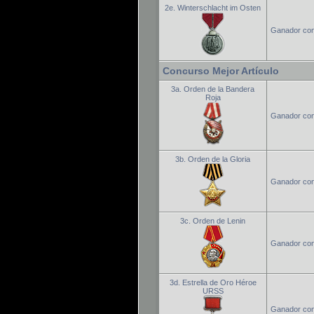
2e. Winterschlacht im Osten
Ganador con
Concurso Mejor Artículo
3a. Orden de la Bandera
Roja
Ganador conc
3b. Orden de la Gloria
Ganador conc
3c. Orden de Lenin
Ganador conc
3d. Estrella de Oro Héroe
URSS
Ganador con