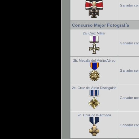
Ganador con
Concurso Mejor Fotografía
2a. Cruz Militar
Ganador conc
2b. Medalla del Mérito Aéreo
Ganador conc
2c. Cruz de Vuelo Distinguido
Ganador conc
2d. Cruz de la Armada
Ganador conc