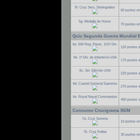
5f. Cruz Serv. Distinguidos
60 puntos e
5g. Medalla de Honor
70 puntos e
Quiz Segunda Guerra Mundial 
6a. 506 Reg. Parac. 101ª Div.
120 puntos 
6b. 1ª Div. de Infantería USA
170 puntos 
6c. 3er. Ejército USA
220 puntos 
6d. Cuartel General Supremo
270 puntos 
6e. Royal Naval Commandos
450 puntos 
Concurso Crucigrama SGM
7a. Cruz Summa
10 puntos e
7b. Cruz Kollaa
30 puntos e