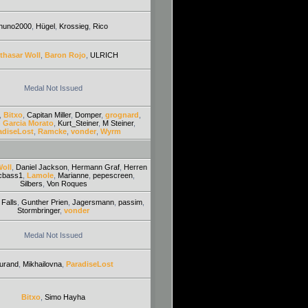
huno2000
,
Hügel
,
Krossieg
,
Rico
thasar Woll
,
Baron Rojo
,
ULRICH
Medal Not Issued
,
Bitxo
,
Capitan Miller
,
Domper
,
grognard
,
 Garcia Morato
,
Kurt_Steiner
,
M Steiner
,
adiseLost
,
Ramcke
,
vonder
,
Wyrm
Woll
,
Daniel Jackson
,
Hermann Graf
,
Herren
cbass1
,
Lamole
,
Marianne
,
pepescreen
,
Silbers
,
Von Roques
,
Falls
,
Gunther Prien
,
Jagersmann
,
passim
,
Stormbringer
,
vonder
Medal Not Issued
urand
,
Mikhailovna
,
ParadiseLost
Bitxo
,
Simo Hayha