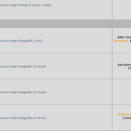
curso mejor forista (4 veces o más)
Adler Go
urso mejor fotografía (1 vez)
grognard
,
barcelon
urso mejor fotografía (2 veces)
Gr
urso mejor fotografía (3 veces)
Balthas
urso mejor fotografía (4 veces)
Comm