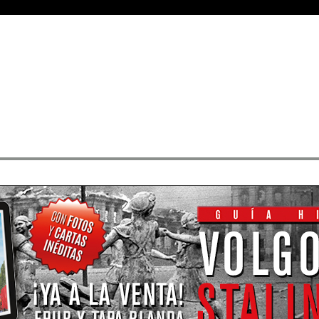
Medals
• Rangos
• Buscar sus mensajes
• Registrarse
• Identificarse