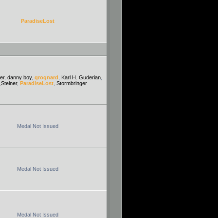
ParadiseLost
er
,
danny boy
,
grognard
,
Karl H. Guderian
,
_Steiner
,
ParadiseLost
,
Stormbringer
Medal Not Issued
Medal Not Issued
Medal Not Issued