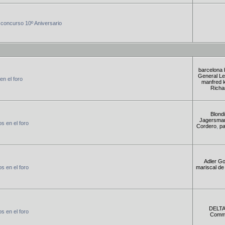
concurso 10º Aniversario
barcelona 
General Le
en el foro
manfred 
Richa
Blondi
Jagersma
s en el foro
Cordero
,
p
Adler G
s en el foro
mariscal de
DELTA
s en el foro
Comm