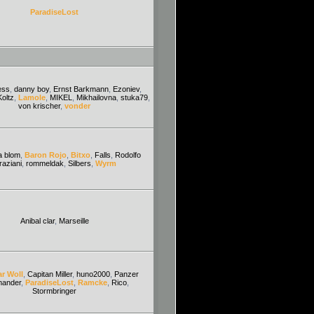
ParadiseLost
ess
,
danny boy
,
Ernst Barkmann
,
Ezoniev
,
Koltz
,
Lamole
,
MIKEL
,
Mikhailovna
,
stuka79
,
von krischer
,
vonder
a blom
,
Baron Rojo
,
Bitxo
,
Falls
,
Rodolfo
aziani
,
rommeldak
,
Silbers
,
Wyrm
Anibal clar
,
Marseille
ar Woll
,
Capitan Miller
,
huno2000
,
Panzer
ander
,
ParadiseLost
,
Ramcke
,
Rico
,
Stormbringer