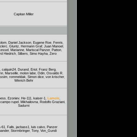
Capitan Miller
blom
,
Daniel Jackson
,
Eugene Roe
,
Fenris
,
clerc
,
Gluntz
,
Hermann Graf
,
Juan Manoel
,
kessel
,
Marianne
,
Mariscal Panzer
,
Patton
,
rd Hiedrich
,
Silbers
,
Simo Hayha
,
Zero
,
calquin24
,
Durand
,
Eriol
,
Franz Berg
,
nn
,
Marseille
,
molon labe
,
Odin
,
Osvaldo R.
assim
,
rommeldak
,
Simon dice
,
von krischer
,
Winrich Behr
oess
,
Ezoniev
,
He-111
,
kaiser-1
,
Lamole
,
 campo rupel
,
Mikhailovna
,
Rodolfo Graziani
,
Sadurni
-61
,
Falls
,
jacbass1
,
luis calvo
,
Panzer
ander
,
Stormbringer
,
Tony
,
Von_Gundi