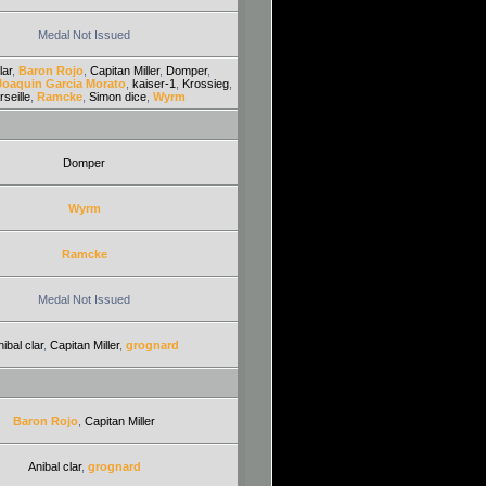
Medal Not Issued
lar
,
Baron Rojo
,
Capitan Miller
,
Domper
,
Joaquin Garcia Morato
,
kaiser-1
,
Krossieg
,
seille
,
Ramcke
,
Simon dice
,
Wyrm
Domper
Wyrm
Ramcke
Medal Not Issued
ibal clar
,
Capitan Miller
,
grognard
Baron Rojo
,
Capitan Miller
Anibal clar
,
grognard