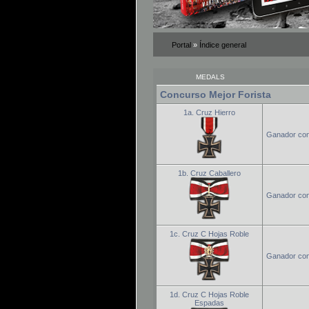
Portal
»
Índice general
MEDALS
Concurso Mejor Forista
1a. Cruz Hierro
Ganador conc
1b. Cruz Caballero
Ganador conc
1c. Cruz C Hojas Roble
Ganador conc
1d. Cruz C Hojas Roble
Espadas