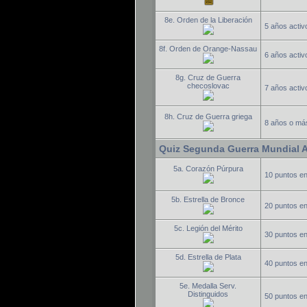
8e. Orden de la Liberación
5 años activo
8f. Orden de Orange-Nassau
6 años activo
8g. Cruz de Guerra
checoslovac
7 años activo
8h. Cruz de Guerra griega
8 años o más
Quiz Segunda Guerra Mundial 
5a. Corazón Púrpura
10 puntos e
5b. Estrella de Bronce
20 puntos e
5c. Legión del Mérito
30 puntos e
5d. Estrella de Plata
40 puntos e
5e. Medalla Serv.
Distinguidos
50 puntos e