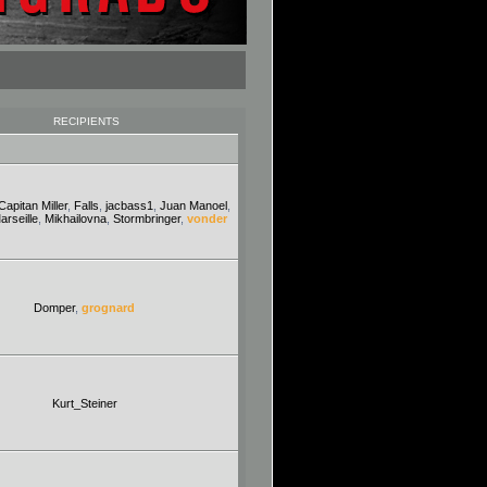
RECIPIENTS
Capitan Miller
,
Falls
,
jacbass1
,
Juan Manoel
,
arseille
,
Mikhailovna
,
Stormbringer
,
vonder
Domper
,
grognard
Kurt_Steiner