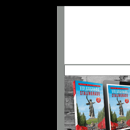
• Panel de Control
• FAQ
• Buscar
• 