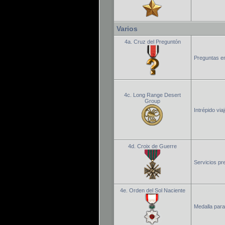
Varios
4a. Cruz del Preguntón
Preguntas en
4c. Long Range Desert
Group
Intrépido via
4d. Croix de Guerre
Servicios pr
4e. Orden del Sol Naciente
Medalla para