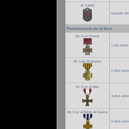
4f. X-MAS
Ganador del 
Permanencia en el foro
8a. Cruz Victoria
1 año activo 
8b. León de Bronce
2 años activo
8c. Cruz al Valor
3 años activo
8d. Cruz al Mérito de Guerra
4 años activo