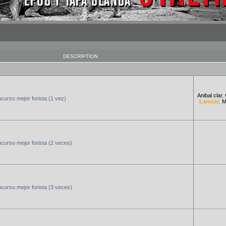
DESCRIPTION
Anibal clar
,
urso mejor forista (1 vez)
Lamole
,
M
urso mejor forista (2 veces)
urso mejor forista (3 veces)