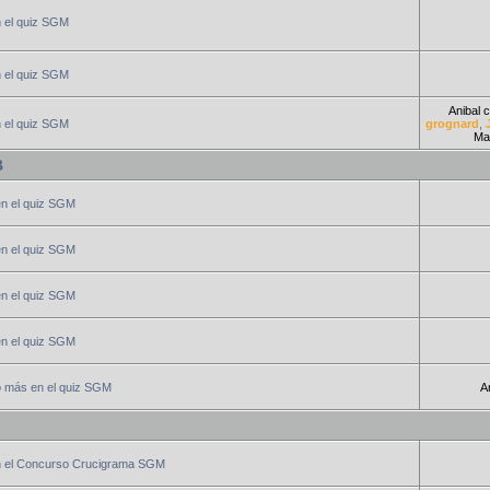
n el quiz SGM
n el quiz SGM
Anibal c
n el quiz SGM
grognard
,
Mar
B
en el quiz SGM
en el quiz SGM
en el quiz SGM
en el quiz SGM
o más en el quiz SGM
An
n el Concurso Crucigrama SGM