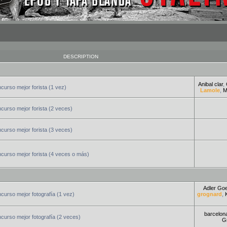
DESCRIPTION
Anibal clar
,
urso mejor forista (1 vez)
Lamole
,
M
urso mejor forista (2 veces)
urso mejor forista (3 veces)
curso mejor forista (4 veces o más)
Adler Go
urso mejor fotografía (1 vez)
grognard
,
barcelon
urso mejor fotografía (2 veces)
Gr