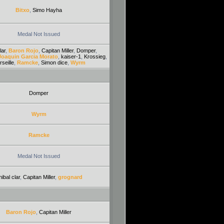
Bitxo
,
Simo Hayha
Medal Not Issued
lar
,
Baron Rojo
,
Capitan Miller
,
Domper
,
Joaquin Garcia Morato
,
kaiser-1
,
Krossieg
,
seille
,
Ramcke
,
Simon dice
,
Wyrm
Domper
Wyrm
Ramcke
Medal Not Issued
ibal clar
,
Capitan Miller
,
grognard
Baron Rojo
,
Capitan Miller