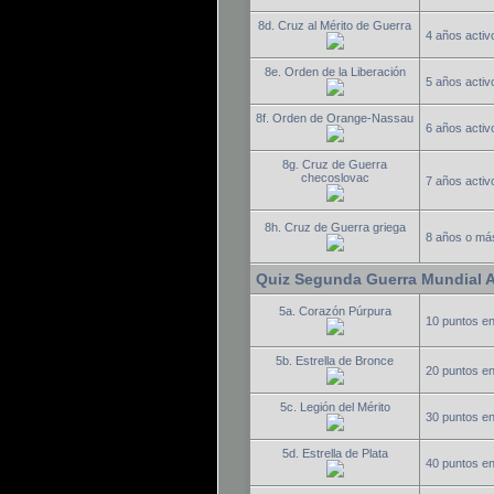
8d. Cruz al Mérito de Guerra
4 años activo
8e. Orden de la Liberación
5 años activo
8f. Orden de Orange-Nassau
6 años activo
8g. Cruz de Guerra
checoslovac
7 años activo
8h. Cruz de Guerra griega
8 años o más
Quiz Segunda Guerra Mundial 
5a. Corazón Púrpura
10 puntos e
5b. Estrella de Bronce
20 puntos e
5c. Legión del Mérito
30 puntos e
5d. Estrella de Plata
40 puntos e