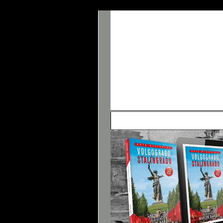
• Panel de Control
• FAQ
• Buscar
• 