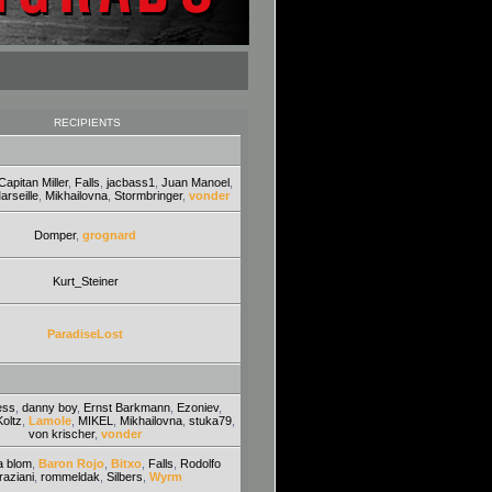
RECIPIENTS
Capitan Miller
,
Falls
,
jacbass1
,
Juan Manoel
,
arseille
,
Mikhailovna
,
Stormbringer
,
vonder
Domper
,
grognard
Kurt_Steiner
ParadiseLost
ess
,
danny boy
,
Ernst Barkmann
,
Ezoniev
,
Koltz
,
Lamole
,
MIKEL
,
Mikhailovna
,
stuka79
,
von krischer
,
vonder
a blom
,
Baron Rojo
,
Bitxo
,
Falls
,
Rodolfo
aziani
,
rommeldak
,
Silbers
,
Wyrm