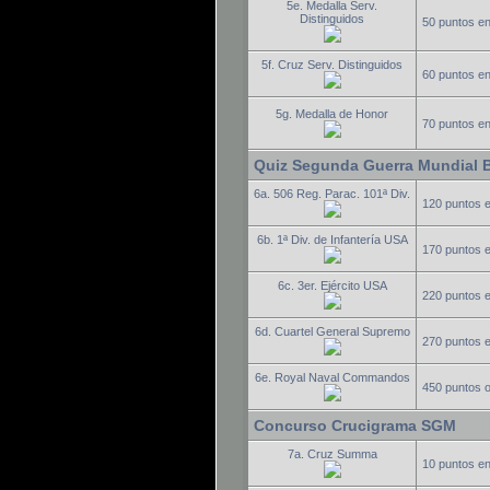
5e. Medalla Serv.
Distinguidos
50 puntos e
5f. Cruz Serv. Distinguidos
60 puntos e
5g. Medalla de Honor
70 puntos e
Quiz Segunda Guerra Mundial 
6a. 506 Reg. Parac. 101ª Div.
120 puntos 
6b. 1ª Div. de Infantería USA
170 puntos 
6c. 3er. Ejército USA
220 puntos 
6d. Cuartel General Supremo
270 puntos 
6e. Royal Naval Commandos
450 puntos 
Concurso Crucigrama SGM
7a. Cruz Summa
10 puntos e