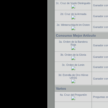
2c. Cruz de Vuelo Distinguido
Ganador conc
2d. Cruz de la Armada
Ganador conc
2e. Winterschlacht im Osten
Ganador con
Concurso Mejor Artículo
3a. Orden de la Bandera
Roja
Ganador conc
3b. Orden de la Gloria
Ganador conc
3c. Orden de Lenin
Ganador conc
3d. Estrella de Oro Héroe
URSS
Ganador con
Varios
4a. Cruz del Preguntón
Preguntas en