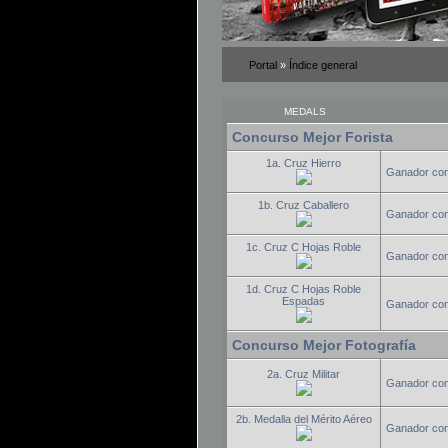
Portal
»
Índice general
MEDALS
Concurso Mejor Forista
1a. Cruz Hierro
Ganador conc
1b. Cruz Caballero
Ganador conc
1c. Cruz C Hojas Roble
Ganador conc
1d. Cruz C Hojas Roble
Espadas
Ganador con
Concurso Mejor Fotografía
2a. Cruz Militar
Ganador conc
2b. Medalla del Mérito Aéreo
Ganador conc