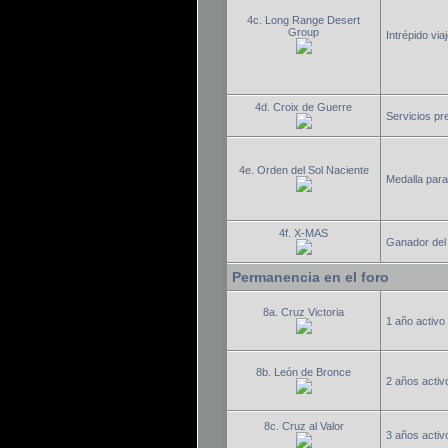
4c. Long Range Desert
Group
Intrépido via
4d. Croix de Guerre
Servicios pr
4e. Orden del Sol Naciente
Medalla para
4f. X-MAS
Ganador del 
Permanencia en el foro
8a. Cruz Victoria
1 año activo 
8b. León de Bronce
2 años activo
8c. Cruz al Valor
3 años activo