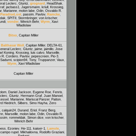
ral Leclerc
,
Gluntz
,
grognard
,
HeadShak
,
raf
,
jacbass1
,
Jagersmann
,
kriull
,
Krossieg
,
r
,
Marianne
,
molon labe
,
Odin
,
Osvaldo R.
,
ParadiseLost
,
passim
,
Pavlov
,
Ramcke
,
dak
,
SPITII
,
Stormbringer
,
von krischer
,
ndi
,
vonder
,
Winrich Behr
,
Wyrm
,
Xavi
Wladislaw
Bitxo
,
Capitan Miller
,
Balthasar Woll
,
Capitan Miller
,
DELTA-61
,
eneral Leclerc
,
Gluntz
,
jaime
,
jaimillo
,
Jose
arl Koning
,
Krossieg
,
luis calvo
,
Marseille
,
 R. Cordero
,
Pavlov
,
pepescreen
,
Pio-3
,
,
Sadurni
,
scipion94
,
Tony
,
Truppanzer
,
Vaux
,
Wyrm
,
Xavi Wladislaw
Capitan Miller
blom
,
Daniel Jackson
,
Eugene Roe
,
Fenris
,
clerc
,
Gluntz
,
Hermann Graf
,
Juan Manoel
,
kessel
,
Marianne
,
Mariscal Panzer
,
Patton
,
rd Hiedrich
,
Silbers
,
Simo Hayha
,
Zero
,
calquin24
,
Durand
,
Eriol
,
Franz Berg
,
nn
,
Marseille
,
molon labe
,
Odin
,
Osvaldo R.
assim
,
rommeldak
,
Simon dice
,
von krischer
,
Winrich Behr
oess
,
Ezoniev
,
He-111
,
kaiser-1
,
Lamole
,
 campo rupel
,
Mikhailovna
,
Rodolfo Graziani
,
Sadurni