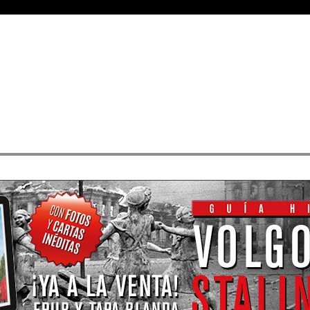
Medals
• Rangos
• Buscar sus mensajes
• Registrarse
• Identificarse