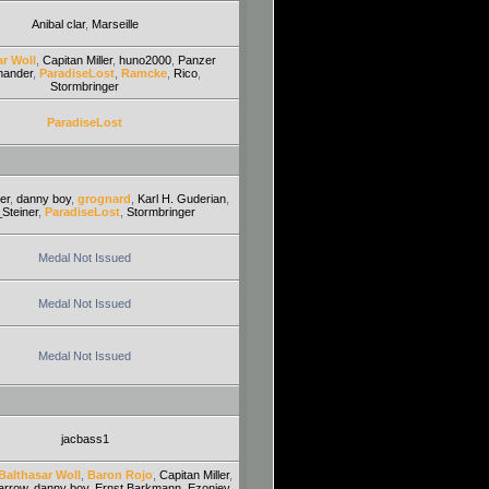
Anibal clar
,
Marseille
ar Woll
,
Capitan Miller
,
huno2000
,
Panzer
ander
,
ParadiseLost
,
Ramcke
,
Rico
,
Stormbringer
ParadiseLost
er
,
danny boy
,
grognard
,
Karl H. Guderian
,
_Steiner
,
ParadiseLost
,
Stormbringer
Medal Not Issued
Medal Not Issued
Medal Not Issued
jacbass1
Balthasar Woll
,
Baron Rojo
,
Capitan Miller
,
arrow
,
danny boy
,
Ernst Barkmann
,
Ezoniev
,