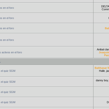
DELTA
s en el foro
Comm
s en el foro
s en el foro
Bal
s en el foro
Anibal clar
 activos en el foro
Joaquin
Par
A
Balthasar 
n el quiz SGM
Halle
,
ja
danny boy
n el quiz SGM
n el quiz SGM
n el quiz SGM
D