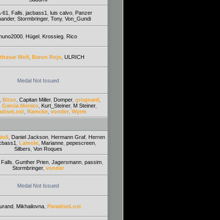
-61
,
Falls
,
jacbass1
,
luis calvo
,
Panzer
ander
,
Stormbringer
,
Tony
,
Von_Gundi
huno2000
,
Hügel
,
Krossieg
,
Rico
thasar Woll
,
Baron Rojo
,
ULRICH
Medal Not Issued
,
Bitxo
,
Capitan Miller
,
Domper
,
grognard
,
 Garcia Morato
,
Kurt_Steiner
,
M Steiner
,
adiseLost
,
Ramcke
,
vonder
,
Wyrm
Woll
,
Daniel Jackson
,
Hermann Graf
,
Herren
cbass1
,
Lamole
,
Marianne
,
pepescreen
,
Silbers
,
Von Roques
,
Falls
,
Gunther Prien
,
Jagersmann
,
passim
,
Stormbringer
,
vonder
Medal Not Issued
urand
,
Mikhailovna
,
ParadiseLost