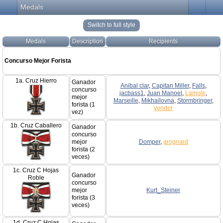
Medals
Switch to full style
Medals
Description
Recipients
Concurso Mejor Forista
1a. Cruz Hierro
Ganador
Anibal clar
,
Capitan Miller
,
Falls
,
concurso
jacbass1
,
Juan Manoel
,
Lamole
,
mejor
Marseille
,
Mikhailovna
,
Stormbringer
,
forista (1
vonder
vez)
1b. Cruz Caballero
Ganador
concurso
mejor
Domper
,
grognard
forista (2
veces)
1c. Cruz C Hojas
Ganador
Roble
concurso
mejor
Kurt_Steiner
forista (3
veces)
1d. Cruz C Hojas