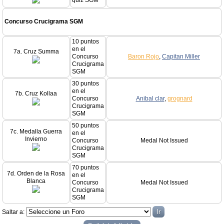
quiz SGM
Concurso Crucigrama SGM
10 puntos
en el
7a. Cruz Summa
Concurso
Baron Rojo
,
Capitan Miller
Crucigrama
SGM
30 puntos
en el
7b. Cruz Kollaa
Concurso
Anibal clar
,
grognard
Crucigrama
SGM
50 puntos
7c. Medalla Guerra
en el
Invierno
Concurso
Medal Not Issued
Crucigrama
SGM
70 puntos
7d. Orden de la Rosa
en el
Blanca
Concurso
Medal Not Issued
Crucigrama
SGM
Saltar a: