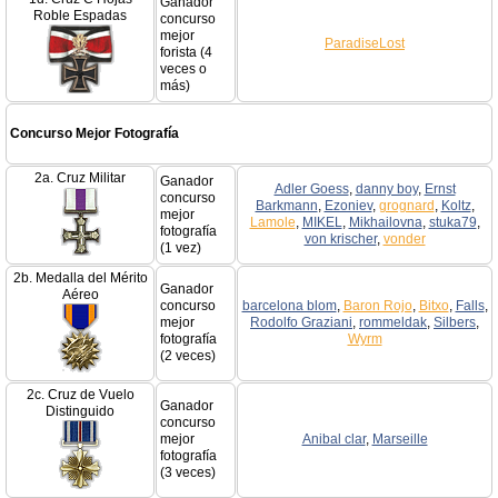
Ganador
Roble Espadas
concurso
mejor
ParadiseLost
forista (4
veces o
más)
Concurso Mejor Fotografía
2a. Cruz Militar
Ganador
Adler Goess
,
danny boy
,
Ernst
concurso
Barkmann
,
Ezoniev
,
grognard
,
Koltz
,
mejor
Lamole
,
MIKEL
,
Mikhailovna
,
stuka79
,
fotografía
von krischer
,
vonder
(1 vez)
2b. Medalla del Mérito
Ganador
Aéreo
concurso
barcelona blom
,
Baron Rojo
,
Bitxo
,
Falls
,
mejor
Rodolfo Graziani
,
rommeldak
,
Silbers
,
fotografía
Wyrm
(2 veces)
2c. Cruz de Vuelo
Ganador
Distinguido
concurso
mejor
Anibal clar
,
Marseille
fotografía
(3 veces)