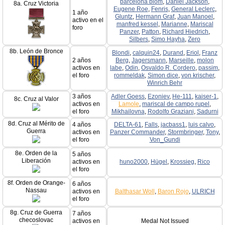
barcelona blom
,
Daniel Jackson
,
8a. Cruz Victoria
Eugene Roe
,
Fenris
,
General Leclerc
,
1 año
Gluntz
,
Hermann Graf
,
Juan Manoel
,
activo en el
manfred kessel
,
Marianne
,
Mariscal
foro
Panzer
,
Patton
,
Richard Hiedrich
,
Silbers
,
Simo Hayha
,
Zero
8b. León de Bronce
Blondi
,
calquin24
,
Durand
,
Eriol
,
Franz
2 años
Berg
,
Jagersmann
,
Marseille
,
molon
activos en
labe
,
Odin
,
Osvaldo R. Cordero
,
passim
,
el foro
rommeldak
,
Simon dice
,
von krischer
,
Winrich Behr
3 años
Adler Goess
,
Ezoniev
,
He-111
,
kaiser-1
,
8c. Cruz al Valor
activos en
Lamole
,
mariscal de campo rupel
,
el foro
Mikhailovna
,
Rodolfo Graziani
,
Sadurni
8d. Cruz al Mérito de
4 años
DELTA-61
,
Falls
,
jacbass1
,
luis calvo
,
Guerra
activos en
Panzer Commander
,
Stormbringer
,
Tony
,
el foro
Von_Gundi
8e. Orden de la
5 años
Liberación
activos en
huno2000
,
Hügel
,
Krossieg
,
Rico
el foro
8f. Orden de Orange-
6 años
Nassau
activos en
Balthasar Woll
,
Baron Rojo
,
ULRICH
el foro
8g. Cruz de Guerra
7 años
checoslovac
activos en
Medal Not Issued