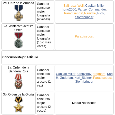
2d. Cruz de la Armada
Ganador
Balthasar Woll
,
Capitan Miller
,
concurso
huno2000
,
Panzer Commander
,
mejor
ParadiseLost
,
Ramcke
,
Rico
,
fotografía
Stormbringer
(4 veces)
2e. Winterschlacht im
Ganador
Osten
concurso
mejor
ParadiseLost
fotografía
(10 o más
veces)
Concurso Mejor Artículo
3a. Orden de la
Ganador
Bandera Roja
concurso
Capitan Miller
,
danny boy
,
grognard
,
Karl
mejor
H. Guderian
,
Kurt_Steiner
,
ParadiseLost
,
artículo (1
Stormbringer
vez)
3b. Orden de la Gloria
Ganador
concurso
mejor
Medal Not Issued
artículo (2
veces)