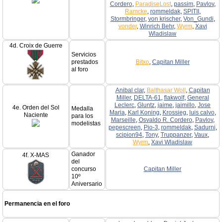
Cordero
,
ParadiseLost
,
passim
,
Pavlov
,
Ramcke
,
rommeldak
,
SPITII
,
Stormbringer
,
von krischer
,
Von_Gundi
,
vonder
,
Winrich Behr
,
Wyrm
,
Xavi
Wladislaw
4d. Croix de Guerre
Servicios
prestados
Bitxo
,
Capitan Miller
al foro
Anibal clar
,
Balthasar Woll
,
Capitan
Miller
,
DELTA-61
,
flakwolf
,
General
Leclerc
,
Gluntz
,
jaime
,
jaimillo
,
Jose
4e. Orden del Sol
Medalla
Maria
,
Karl Koning
,
Krossieg
,
luis calvo
,
Naciente
para los
Marseille
,
Osvaldo R. Cordero
,
Pavlov
,
modelistas
pepescreen
,
Pio-3
,
rommeldak
,
Sadurni
,
scipion94
,
Tony
,
Truppanzer
,
Vaux
,
Wyrm
,
Xavi Wladislaw
Ganador
4f. X-MAS
del
concurso
Capitan Miller
10º
Aniversario
Permanencia en el foro