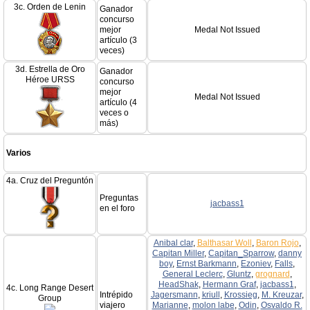
3c. Orden de Lenin
Ganador
concurso
mejor
Medal Not Issued
artículo (3
veces)
3d. Estrella de Oro
Ganador
Héroe URSS
concurso
mejor
Medal Not Issued
artículo (4
veces o
más)
Varios
4a. Cruz del Preguntón
Preguntas
jacbass1
en el foro
Anibal clar
,
Balthasar Woll
,
Baron Rojo
,
Capitan Miller
,
Capitan_Sparrow
,
danny
boy
,
Ernst Barkmann
,
Ezoniev
,
Falls
,
General Leclerc
,
Gluntz
,
grognard
,
HeadShak
,
Hermann Graf
,
jacbass1
,
4c. Long Range Desert
Intrépido
Jagersmann
,
kriull
,
Krossieg
,
M. Kreuzar
,
Group
viajero
Marianne
,
molon labe
,
Odin
,
Osvaldo R.