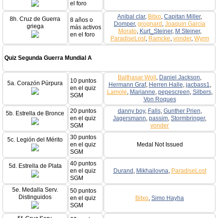
el foro
Anibal clar
,
Bitxo
,
Capitan Miller
,
8h. Cruz de Guerra
8 años o
Domper
,
grognard
,
Joaquin Garcia
griega
más activos
Morato
,
Kurt_Steiner
,
M Steiner
,
en el foro
ParadiseLost
,
Ramcke
,
vonder
,
Wyrm
Quiz Segunda Guerra Mundial A
Balthasar Woll
,
Daniel Jackson
,
10 puntos
5a. Corazón Púrpura
Hermann Graf
,
Herren Halle
,
jacbass1
,
en el quiz
Lamole
,
Marianne
,
pepescreen
,
Silbers
,
SGM
Von Roques
20 puntos
danny boy
,
Falls
,
Gunther Prien
,
5b. Estrella de Bronce
en el quiz
Jagersmann
,
passim
,
Stormbringer
,
SGM
vonder
30 puntos
5c. Legión del Mérito
en el quiz
Medal Not Issued
SGM
40 puntos
5d. Estrella de Plata
en el quiz
Durand
,
Mikhailovna
,
ParadiseLost
SGM
5e. Medalla Serv.
50 puntos
Distinguidos
en el quiz
Bitxo
,
Simo Hayha
SGM