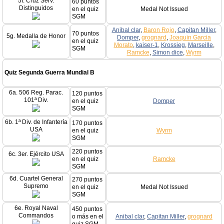
5f. Cruz Serv.
60 puntos
Distinguidos
en el quiz
Medal Not Issued
SGM
Anibal clar
,
Baron Rojo
,
Capitan Miller
,
70 puntos
5g. Medalla de Honor
Domper
,
grognard
,
Joaquin Garcia
en el quiz
Morato
,
kaiser-1
,
Krossieg
,
Marseille
,
SGM
Ramcke
,
Simon dice
,
Wyrm
Quiz Segunda Guerra Mundial B
6a. 506 Reg. Parac.
120 puntos
101ª Div.
en el quiz
Domper
SGM
6b. 1ª Div. de Infantería
170 puntos
USA
en el quiz
Wyrm
SGM
220 puntos
6c. 3er. Ejército USA
en el quiz
Ramcke
SGM
6d. Cuartel General
270 puntos
Supremo
en el quiz
Medal Not Issued
SGM
6e. Royal Naval
450 puntos
Commandos
o más en el
Anibal clar
,
Capitan Miller
,
grognard