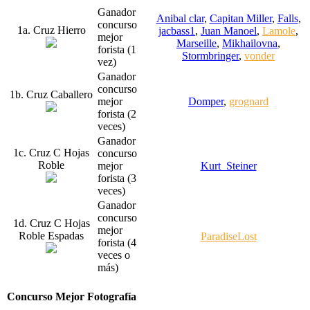
Ganador
Anibal clar
,
Capitan Miller
,
Falls
,
concurso
1a. Cruz Hierro
jacbass1
,
Juan Manoel
,
Lamole
,
mejor
Marseille
,
Mikhailovna
,
forista (1
Stormbringer
,
vonder
vez)
Ganador
concurso
1b. Cruz Caballero
mejor
Domper
,
grognard
forista (2
veces)
Ganador
1c. Cruz C Hojas
concurso
Roble
mejor
Kurt_Steiner
forista (3
veces)
Ganador
concurso
1d. Cruz C Hojas
mejor
Roble Espadas
ParadiseLost
forista (4
veces o
más)
Concurso Mejor Fotografía