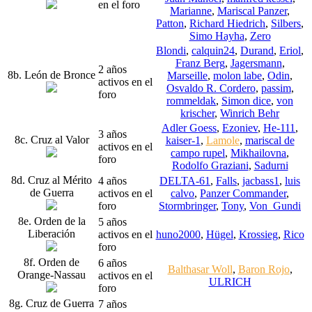
en el foro
Marianne
,
Mariscal Panzer
,
Patton
,
Richard Hiedrich
,
Silbers
,
Simo Hayha
,
Zero
Blondi
,
calquin24
,
Durand
,
Eriol
,
Franz Berg
,
Jagersmann
,
2 años
8b. León de Bronce
Marseille
,
molon labe
,
Odin
,
activos en el
Osvaldo R. Cordero
,
passim
,
foro
rommeldak
,
Simon dice
,
von
krischer
,
Winrich Behr
Adler Goess
,
Ezoniev
,
He-111
,
3 años
8c. Cruz al Valor
kaiser-1
,
Lamole
,
mariscal de
activos en el
campo rupel
,
Mikhailovna
,
foro
Rodolfo Graziani
,
Sadurni
8d. Cruz al Mérito
4 años
DELTA-61
,
Falls
,
jacbass1
,
luis
de Guerra
activos en el
calvo
,
Panzer Commander
,
foro
Stormbringer
,
Tony
,
Von_Gundi
8e. Orden de la
5 años
Liberación
activos en el
huno2000
,
Hügel
,
Krossieg
,
Rico
foro
8f. Orden de
6 años
Balthasar Woll
,
Baron Rojo
,
Orange-Nassau
activos en el
ULRICH
foro
8g. Cruz de Guerra
7 años