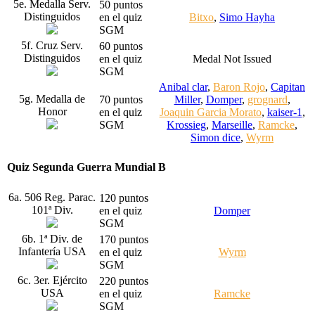
5e. Medalla Serv.
50 puntos
Distinguidos
en el quiz
Bitxo
,
Simo Hayha
SGM
5f. Cruz Serv.
60 puntos
Distinguidos
en el quiz
Medal Not Issued
SGM
Anibal clar
,
Baron Rojo
,
Capitan
5g. Medalla de
70 puntos
Miller
,
Domper
,
grognard
,
Honor
en el quiz
Joaquin Garcia Morato
,
kaiser-1
,
SGM
Krossieg
,
Marseille
,
Ramcke
,
Simon dice
,
Wyrm
Quiz Segunda Guerra Mundial B
6a. 506 Reg. Parac.
120 puntos
101ª Div.
en el quiz
Domper
SGM
6b. 1ª Div. de
170 puntos
Infantería USA
en el quiz
Wyrm
SGM
6c. 3er. Ejército
220 puntos
USA
en el quiz
Ramcke
SGM