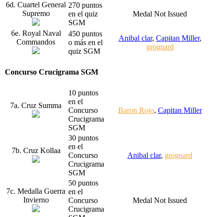
6d. Cuartel General
270 puntos
Supremo
en el quiz
Medal Not Issued
SGM
6e. Royal Naval
450 puntos
Anibal clar
,
Capitan Miller
,
Commandos
o más en el
grognard
quiz SGM
Concurso Crucigrama SGM
10 puntos
en el
7a. Cruz Summa
Concurso
Baron Rojo
,
Capitan Miller
Crucigrama
SGM
30 puntos
en el
7b. Cruz Kollaa
Concurso
Anibal clar
,
grognard
Crucigrama
SGM
50 puntos
7c. Medalla Guerra
en el
Invierno
Concurso
Medal Not Issued
Crucigrama