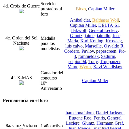
Servicios
4d. Croix de Guerre
prestados al
Bitxo
,
Capitan Miller
foro
Anibal clar
,
Balthasar Woll
,
Capitan Miller
,
DELTA-61
,
flakwolf
,
General Leclerc
,
Gluntz
,
jaime
,
jaimillo
,
Jose
4e. Orden del Sol
Medalla
Maria
,
Karl Koning
,
Krossieg
,
Naciente
para los
luis calvo
,
Marseille
,
Osvaldo R.
modelistas
Cordero
,
Pavlov
,
pepescreen
,
Pio-
3
,
rommeldak
,
Sadurni
,
scipion94
,
Tony
,
Truppanzer
,
Vaux
,
Wyrm
,
Xavi Wladislaw
Ganador del
4f. X-MAS
concurso
Capitan Miller
10º
Aniversario
Permanencia en el foro
barcelona blom
,
Daniel Jackson
,
Eugene Roe
,
Fenris
,
General
Leclerc
,
Gluntz
,
Hermann Graf
,
8a. Cruz Victoria
1 año activo
Juan Manoel
,
manfred kessel
,