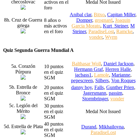
checoslovac
activos en el
Medal Not Issued
foro
Anibal clar
,
Bitxo
,
Capitan Miller
,
8h. Cruz de Guerra
8 años o
Domper
,
grognard
,
Joaquin
griega
más activos
Garcia Morato
,
Kurt_Steiner
,
M
en el foro
Steiner
,
ParadiseLost
,
Ramcke
,
vonder
,
Wyrm
Quiz Segunda Guerra Mundial A
Balthasar Woll
,
Daniel Jackson
,
5a. Corazón
10 puntos
Hermann Graf
,
Herren Halle
,
Púrpura
en el quiz
jacbass1
,
Lamole
,
Marianne
,
SGM
pepescreen
,
Silbers
,
Von Roques
5b. Estrella de
20 puntos
danny boy
,
Falls
,
Gunther Prien
,
Bronce
en el quiz
Jagersmann
,
passim
,
SGM
Stormbringer
,
vonder
5c. Legión del
30 puntos
Mérito
en el quiz
Medal Not Issued
SGM
40 puntos
5d. Estrella de Plata
Durand
,
Mikhailovna
,
en el quiz
ParadiseLost
SGM