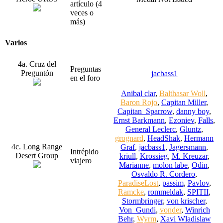
artículo (4
veces o
más)
Varios
4a. Cruz del
Preguntas
Preguntón
jacbass1
en el foro
Anibal clar
,
Balthasar Woll
,
Baron Rojo
,
Capitan Miller
,
Capitan_Sparrow
,
danny boy
,
Ernst Barkmann
,
Ezoniev
,
Falls
,
General Leclerc
,
Gluntz
,
grognard
,
HeadShak
,
Hermann
4c. Long Range
Graf
,
jacbass1
,
Jagersmann
,
Intrépido
Desert Group
kriull
,
Krossieg
,
M. Kreuzar
,
viajero
Marianne
,
molon labe
,
Odin
,
Osvaldo R. Cordero
,
ParadiseLost
,
passim
,
Pavlov
,
Ramcke
,
rommeldak
,
SPITII
,
Stormbringer
,
von krischer
,
Von_Gundi
,
vonder
,
Winrich
Behr
,
Wyrm
,
Xavi Wladislaw