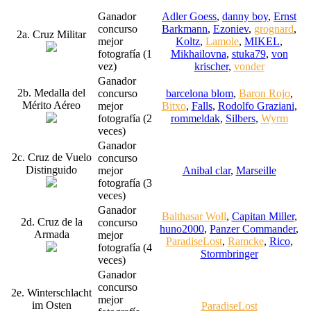
Ganador
Adler Goess
,
danny boy
,
Ernst
concurso
Barkmann
,
Ezoniev
,
grognard
,
2a. Cruz Militar
mejor
Koltz
,
Lamole
,
MIKEL
,
fotografía (1
Mikhailovna
,
stuka79
,
von
vez)
krischer
,
vonder
Ganador
2b. Medalla del
concurso
barcelona blom
,
Baron Rojo
,
Mérito Aéreo
mejor
Bitxo
,
Falls
,
Rodolfo Graziani
,
fotografía (2
rommeldak
,
Silbers
,
Wyrm
veces)
Ganador
2c. Cruz de Vuelo
concurso
Distinguido
mejor
Anibal clar
,
Marseille
fotografía (3
veces)
Ganador
Balthasar Woll
,
Capitan Miller
,
2d. Cruz de la
concurso
huno2000
,
Panzer Commander
,
Armada
mejor
ParadiseLost
,
Ramcke
,
Rico
,
fotografía (4
Stormbringer
veces)
Ganador
concurso
2e. Winterschlacht
mejor
im Osten
ParadiseLost