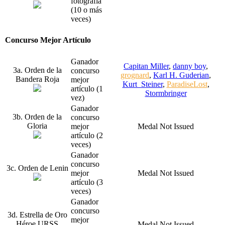
fotografía
(10 o más
veces)
Concurso Mejor Artículo
Ganador
Capitan Miller
,
danny boy
,
3a. Orden de la
concurso
grognard
,
Karl H. Guderian
,
Bandera Roja
mejor
Kurt_Steiner
,
ParadiseLost
,
artículo (1
Stormbringer
vez)
Ganador
3b. Orden de la
concurso
Gloria
mejor
Medal Not Issued
artículo (2
veces)
Ganador
concurso
3c. Orden de Lenin
mejor
Medal Not Issued
artículo (3
veces)
Ganador
concurso
3d. Estrella de Oro
mejor
Héroe URSS
Medal Not Issued