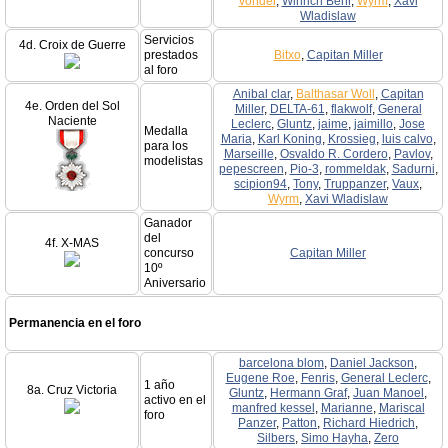
vonder
,
Winrich Behr
,
Wyrm
,
Xavi
Wladislaw
Servicios
4d. Croix de Guerre
prestados
Bitxo
,
Capitan Miller
al foro
Anibal clar
,
Balthasar Woll
,
Capitan
4e. Orden del Sol
Miller
,
DELTA-61
,
flakwolf
,
General
Naciente
Leclerc
,
Gluntz
,
jaime
,
jaimillo
,
Jose
Medalla
Maria
,
Karl Koning
,
Krossieg
,
luis calvo
,
para los
Marseille
,
Osvaldo R. Cordero
,
Pavlov
,
modelistas
pepescreen
,
Pio-3
,
rommeldak
,
Sadurni
,
scipion94
,
Tony
,
Truppanzer
,
Vaux
,
Wyrm
,
Xavi Wladislaw
Ganador
del
4f. X-MAS
concurso
Capitan Miller
10º
Aniversario
Permanencia en el foro
barcelona blom
,
Daniel Jackson
,
Eugene Roe
,
Fenris
,
General Leclerc
,
1 año
8a. Cruz Victoria
Gluntz
,
Hermann Graf
,
Juan Manoel
,
activo en el
manfred kessel
,
Marianne
,
Mariscal
foro
Panzer
,
Patton
,
Richard Hiedrich
,
Silbers
,
Simo Hayha
,
Zero