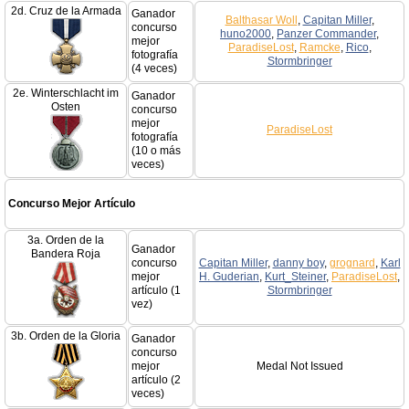
2d. Cruz de la Armada
Ganador
Balthasar Woll
,
Capitan Miller
,
concurso
huno2000
,
Panzer Commander
,
mejor
ParadiseLost
,
Ramcke
,
Rico
,
fotografía
Stormbringer
(4 veces)
2e. Winterschlacht im
Ganador
Osten
concurso
mejor
ParadiseLost
fotografía
(10 o más
veces)
Concurso Mejor Artículo
3a. Orden de la
Ganador
Bandera Roja
concurso
Capitan Miller
,
danny boy
,
grognard
,
Karl
mejor
H. Guderian
,
Kurt_Steiner
,
ParadiseLost
,
artículo (1
Stormbringer
vez)
3b. Orden de la Gloria
Ganador
concurso
mejor
Medal Not Issued
artículo (2
veces)