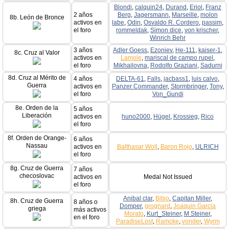
Blondi
,
calquin24
,
Durand
,
Eriol
,
Franz
2 años
Berg
,
Jagersmann
,
Marseille
,
molon
8b. León de Bronce
activos en
labe
,
Odin
,
Osvaldo R. Cordero
,
passim
,
el foro
rommeldak
,
Simon dice
,
von krischer
,
Winrich Behr
3 años
Adler Goess
,
Ezoniev
,
He-111
,
kaiser-1
,
8c. Cruz al Valor
activos en
Lamole
,
mariscal de campo rupel
,
el foro
Mikhailovna
,
Rodolfo Graziani
,
Sadurni
8d. Cruz al Mérito de
4 años
DELTA-61
,
Falls
,
jacbass1
,
luis calvo
,
Guerra
activos en
Panzer Commander
,
Stormbringer
,
Tony
,
el foro
Von_Gundi
8e. Orden de la
5 años
Liberación
activos en
huno2000
,
Hügel
,
Krossieg
,
Rico
el foro
8f. Orden de Orange-
6 años
Nassau
activos en
Balthasar Woll
,
Baron Rojo
,
ULRICH
el foro
8g. Cruz de Guerra
7 años
checoslovac
activos en
Medal Not Issued
el foro
Anibal clar
,
Bitxo
,
Capitan Miller
,
8h. Cruz de Guerra
8 años o
Domper
,
grognard
,
Joaquin Garcia
griega
más activos
Morato
,
Kurt_Steiner
,
M Steiner
,
en el foro
ParadiseLost
,
Ramcke
,
vonder
,
Wyrm