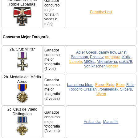
Ganador
Roble Espadas
concurso
mejor
ParadiseLost
forista (4
veces o
más)
Concurso Mejor Fotografía
2a. Cruz Militar
Ganador
Adler Goess
,
danny boy
,
Ernst
concurso
Barkmann
,
Ezoniev
,
grognard
,
Koltz
,
mejor
Lamole
,
MIKEL
,
Mikhailovna
,
stuka79
,
fotografía
von krischer
,
vonder
(1 vez)
2b. Medalla del Mérito
Ganador
Aéreo
concurso
barcelona blom
,
Baron Rojo
,
Bitxo
,
Falls
,
mejor
Rodolfo Graziani
,
rommeldak
,
Silbers
,
fotografía
Wyrm
(2 veces)
2c. Cruz de Vuelo
Ganador
Distinguido
concurso
mejor
Anibal clar
,
Marseille
fotografía
(3 veces)