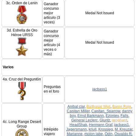
3c. Orden de Lenin
Ganador
concurso
mejor
Medal Not Issued
artículo (3
veces)
3d. Estrella de Oro
Ganador
Héroe URSS
concurso
mejor
Medal Not Issued
artículo (4
veces o
más)
Varios
4a. Cruz del Preguntón
Preguntas
jacbass1
en el foro
Anibal clar
,
Balthasar Woll
,
Baron Rojo
,
Capitan Miller
,
Capitan_Sparrow
,
danny
boy
,
Ernst Barkmann
,
Ezoniev
,
Falls
,
General Leclerc
,
Gluntz
,
grognard
,
4c. Long Range Desert
HeadShak
,
Hermann Graf
,
jacbass1
,
Group
Intrépido
Jagersmann
,
kriull
,
Krossieg
,
M. Kreuzar
,
viajero
Marianne
,
molon labe
,
Odin
,
Osvaldo R.