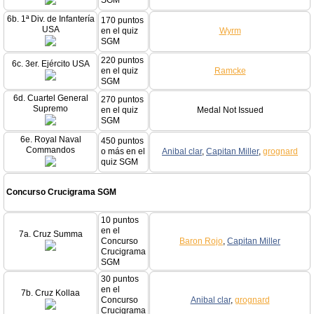
SGM
6b. 1ª Div. de Infantería
170 puntos
USA
en el quiz
Wyrm
SGM
220 puntos
6c. 3er. Ejército USA
en el quiz
Ramcke
SGM
6d. Cuartel General
270 puntos
Supremo
en el quiz
Medal Not Issued
SGM
6e. Royal Naval
450 puntos
Commandos
o más en el
Anibal clar
,
Capitan Miller
,
grognard
quiz SGM
Concurso Crucigrama SGM
10 puntos
en el
7a. Cruz Summa
Concurso
Baron Rojo
,
Capitan Miller
Crucigrama
SGM
30 puntos
en el
7b. Cruz Kollaa
Concurso
Anibal clar
,
grognard
Crucigrama