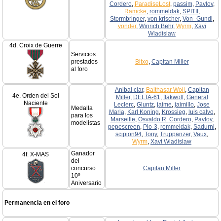
Cordero
,
ParadiseLost
,
passim
,
Pavlov
,
Ramcke
,
rommeldak
,
SPITII
,
Stormbringer
,
von krischer
,
Von_Gundi
,
vonder
,
Winrich Behr
,
Wyrm
,
Xavi
Wladislaw
4d. Croix de Guerre
Servicios
prestados
Bitxo
,
Capitan Miller
al foro
Anibal clar
,
Balthasar Woll
,
Capitan
4e. Orden del Sol
Miller
,
DELTA-61
,
flakwolf
,
General
Naciente
Leclerc
,
Gluntz
,
jaime
,
jaimillo
,
Jose
Medalla
Maria
,
Karl Koning
,
Krossieg
,
luis calvo
,
para los
Marseille
,
Osvaldo R. Cordero
,
Pavlov
,
modelistas
pepescreen
,
Pio-3
,
rommeldak
,
Sadurni
,
scipion94
,
Tony
,
Truppanzer
,
Vaux
,
Wyrm
,
Xavi Wladislaw
Ganador
4f. X-MAS
del
concurso
Capitan Miller
10º
Aniversario
Permanencia en el foro