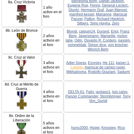
barcelona blom
,
Daniel Jackson
,
8a. Cruz Victoria
Eugene Roe
,
Fenris
,
General Leclerc
,
1 año
Gluntz
,
Hermann Graf
,
Juan Manoel
,
activo en el
manfred kessel
,
Marianne
,
Mariscal
foro
Panzer
,
Patton
,
Richard Hiedrich
,
Silbers
,
Simo Hayha
,
Zero
8b. León de Bronce
Blondi
,
calquin24
,
Durand
,
Eriol
,
Franz
2 años
Berg
,
Jagersmann
,
Marseille
,
molon
activos en
labe
,
Odin
,
Osvaldo R. Cordero
,
passim
,
el foro
rommeldak
,
Simon dice
,
von krischer
,
Winrich Behr
8c. Cruz al Valor
3 años
Adler Goess
,
Ezoniev
,
He-111
,
kaiser-1
,
activos en
Lamole
,
mariscal de campo rupel
,
el foro
Mikhailovna
,
Rodolfo Graziani
,
Sadurni
8d. Cruz al Mérito de
Guerra
4 años
DELTA-61
,
Falls
,
jacbass1
,
luis calvo
,
activos en
Panzer Commander
,
Stormbringer
,
Tony
,
el foro
Von_Gundi
8e. Orden de la
Liberación
5 años
activos en
huno2000
,
Hügel
,
Krossieg
,
Rico
el foro