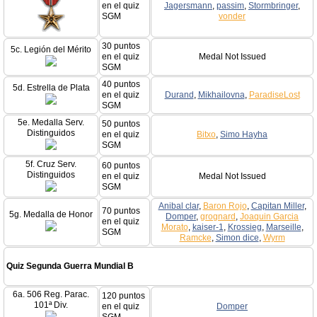
en el quiz
Jagersmann
,
passim
,
Stormbringer
,
SGM
vonder
30 puntos
5c. Legión del Mérito
en el quiz
Medal Not Issued
SGM
40 puntos
5d. Estrella de Plata
en el quiz
Durand
,
Mikhailovna
,
ParadiseLost
SGM
5e. Medalla Serv.
50 puntos
Distinguidos
en el quiz
Bitxo
,
Simo Hayha
SGM
5f. Cruz Serv.
60 puntos
Distinguidos
en el quiz
Medal Not Issued
SGM
Anibal clar
,
Baron Rojo
,
Capitan Miller
,
70 puntos
5g. Medalla de Honor
Domper
,
grognard
,
Joaquin Garcia
en el quiz
Morato
,
kaiser-1
,
Krossieg
,
Marseille
,
SGM
Ramcke
,
Simon dice
,
Wyrm
Quiz Segunda Guerra Mundial B
6a. 506 Reg. Parac.
120 puntos
101ª Div.
en el quiz
Domper