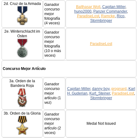
2d. Cruz de la Armada
Ganador
Balthasar Woll
,
Capitan Miller
,
concurso
huno2000
,
Panzer Commander
,
mejor
ParadiseLost
,
Ramcke
,
Rico
,
fotografía
Stormbringer
(4 veces)
2e. Winterschlacht im
Ganador
Osten
concurso
mejor
ParadiseLost
fotografía
(10 o más
veces)
Concurso Mejor Artículo
3a. Orden de la
Ganador
Bandera Roja
concurso
Capitan Miller
,
danny boy
,
grognard
,
Karl
mejor
H. Guderian
,
Kurt_Steiner
,
ParadiseLost
,
artículo (1
Stormbringer
vez)
3b. Orden de la Gloria
Ganador
concurso
mejor
Medal Not Issued
artículo (2
veces)