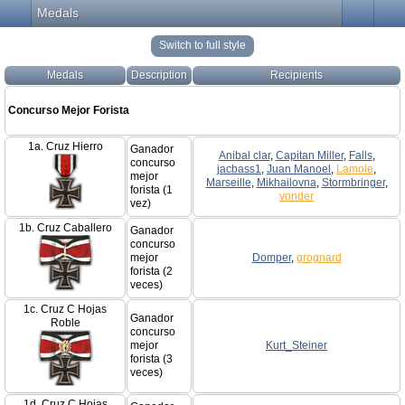
Medals
Switch to full style
Medals
Description
Recipients
Concurso Mejor Forista
1a. Cruz Hierro
Ganador
Anibal clar
,
Capitan Miller
,
Falls
,
concurso
jacbass1
,
Juan Manoel
,
Lamole
,
mejor
Marseille
,
Mikhailovna
,
Stormbringer
,
forista (1
vonder
vez)
1b. Cruz Caballero
Ganador
concurso
mejor
Domper
,
grognard
forista (2
veces)
1c. Cruz C Hojas
Ganador
Roble
concurso
mejor
Kurt_Steiner
forista (3
veces)
1d. Cruz C Hojas