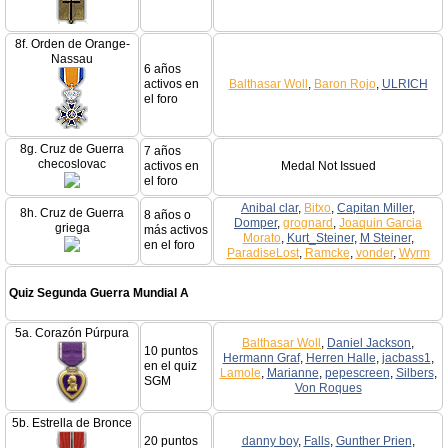
8f. Orden de Orange-
Nassau
6 años
activos en
Balthasar Woll
,
Baron Rojo
,
ULRICH
el foro
8g. Cruz de Guerra
7 años
checoslovac
activos en
Medal Not Issued
el foro
Anibal clar
,
Bitxo
,
Capitan Miller
,
8h. Cruz de Guerra
8 años o
Domper
,
grognard
,
Joaquin Garcia
griega
más activos
Morato
,
Kurt_Steiner
,
M Steiner
,
en el foro
ParadiseLost
,
Ramcke
,
vonder
,
Wyrm
Quiz Segunda Guerra Mundial A
5a. Corazón Púrpura
Balthasar Woll
,
Daniel Jackson
,
10 puntos
Hermann Graf
,
Herren Halle
,
jacbass1
,
en el quiz
Lamole
,
Marianne
,
pepescreen
,
Silbers
,
SGM
Von Roques
5b. Estrella de Bronce
20 puntos
danny boy
,
Falls
,
Gunther Prien
,