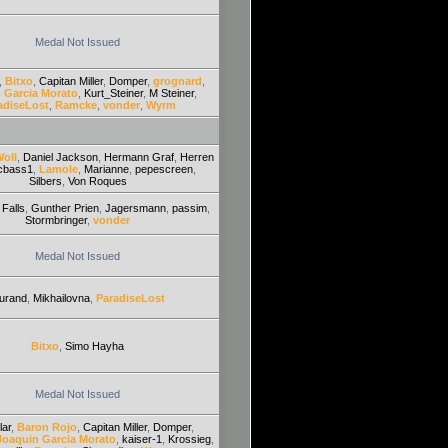
Medal Not Issued
,
Bitxo
,
Capitan Miller
,
Domper
,
grognard
,
 Garcia Morato
,
Kurt_Steiner
,
M Steiner
,
adiseLost
,
Ramcke
,
vonder
,
Wyrm
Woll
,
Daniel Jackson
,
Hermann Graf
,
Herren
cbass1
,
Lamole
,
Marianne
,
pepescreen
,
Silbers
,
Von Roques
,
Falls
,
Gunther Prien
,
Jagersmann
,
passim
,
Stormbringer
,
vonder
Medal Not Issued
urand
,
Mikhailovna
,
ParadiseLost
Bitxo
,
Simo Hayha
Medal Not Issued
lar
,
Baron Rojo
,
Capitan Miller
,
Domper
,
Joaquin Garcia Morato
,
kaiser-1
,
Krossieg
,