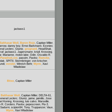
jacbass1
Balthasar Woll
,
Baron Rojo
,
Capitan Miller
,
arrow
,
danny boy
,
Ernst Barkmann
,
Ezoniev
,
ral Leclerc
,
Gluntz
,
grognard
,
HeadShak
,
raf
,
jacbass1
,
Jagersmann
,
kriull
,
Krossieg
,
r
,
Marianne
,
molon labe
,
Odin
,
Osvaldo R.
,
ParadiseLost
,
passim
,
Pavlov
,
Ramcke
,
dak
,
SPITII
,
Stormbringer
,
von krischer
,
ndi
,
vonder
,
Winrich Behr
,
Wyrm
,
Xavi
Wladislaw
Bitxo
,
Capitan Miller
,
Balthasar Woll
,
Capitan Miller
,
DELTA-61
,
eneral Leclerc
,
Gluntz
,
jaime
,
jaimillo
,
Jose
arl Koning
,
Krossieg
,
luis calvo
,
Marseille
,
 R. Cordero
,
Pavlov
,
pepescreen
,
Pio-3
,
,
Sadurni
,
scipion94
,
Tony
,
Truppanzer
,
Vaux
,
Wyrm
,
Xavi Wladislaw