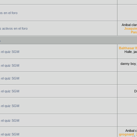
s en el foro
Anibal clar
 activos en el foro
Joaquin
Par
A
Balthasar 
n el quiz SGM
Halle
,
ja
danny boy
n el quiz SGM
n el quiz SGM
n el quiz SGM
D
n el quiz SGM
n el quiz SGM
Anibal c
n el quiz SGM
grognard
,