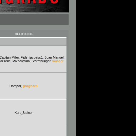
RECIPIENTS
Capitan Miller
,
Falls
,
jacbass1
,
Juan Manoel
,
arseille
,
Mikhailovna
,
Stormbringer
,
vonder
Domper
,
grognard
Kurt_Steiner