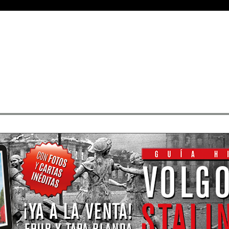
Medals
• Rangos
• Buscar sus mensajes
• Registrarse
• Identificarse