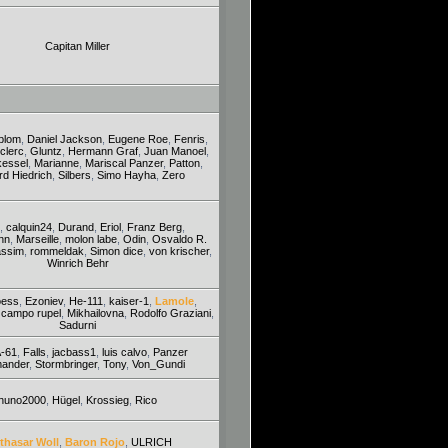
Capitan Miller
blom
,
Daniel Jackson
,
Eugene Roe
,
Fenris
,
clerc
,
Gluntz
,
Hermann Graf
,
Juan Manoel
,
kessel
,
Marianne
,
Mariscal Panzer
,
Patton
,
rd Hiedrich
,
Silbers
,
Simo Hayha
,
Zero
,
calquin24
,
Durand
,
Eriol
,
Franz Berg
,
nn
,
Marseille
,
molon labe
,
Odin
,
Osvaldo R.
assim
,
rommeldak
,
Simon dice
,
von krischer
,
Winrich Behr
oess
,
Ezoniev
,
He-111
,
kaiser-1
,
Lamole
,
 campo rupel
,
Mikhailovna
,
Rodolfo Graziani
,
Sadurni
-61
,
Falls
,
jacbass1
,
luis calvo
,
Panzer
ander
,
Stormbringer
,
Tony
,
Von_Gundi
huno2000
,
Hügel
,
Krossieg
,
Rico
thasar Woll
,
Baron Rojo
,
ULRICH