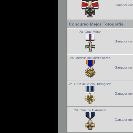
Ganador con
Concurso Mejor Fotografía
2a. Cruz Militar
Ganador conc
2b. Medalla del Mérito Aéreo
Ganador conc
2c. Cruz de Vuelo Distinguido
Ganador conc
2d. Cruz de la Armada
Ganador conc