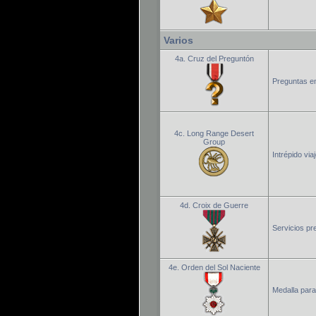
Varios
4a. Cruz del Preguntón
Preguntas en
4c. Long Range Desert
Group
Intrépido via
4d. Croix de Guerre
Servicios pr
4e. Orden del Sol Naciente
Medalla para