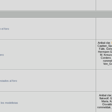
 el foro
Anibal clar
,
Capitan_Sp
Falls
,
Gene
Hermann G
jero
M. Kreuza
Cordero
rommel
Von_Gu
estados al foro
Anibal clar
flakwolf
,
G
Maria
,
K
 los modelistas
Osvaldo
rommeldak