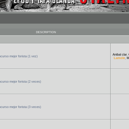
DESCRIPTION
Anibal clar
,
urso mejor forista (1 vez)
Lamole
,
M
urso mejor forista (2 veces)
urso mejor forista (3 veces)