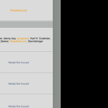
ParadiseLost
er
,
danny boy
,
grognard
,
Karl H. Guderian
,
_Steiner
,
ParadiseLost
,
Stormbringer
Medal Not Issued
Medal Not Issued
Medal Not Issued