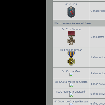
4f. X-MAS
Ganador del 
Permanencia en el foro
8a. Cruz Victoria
1 año activo 
8b. León de Bronce
2 años activo
8c. Cruz al Valor
3 años activo
8d. Cruz al Mérito de Guerra
4 años activo
8e. Orden de la Liberación
5 años activo
8f. Orden de Orange-Nassau
6 años activo