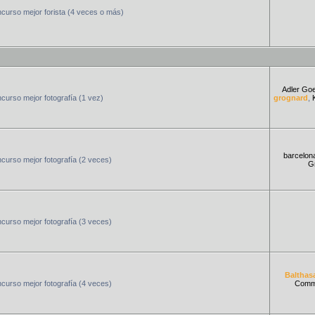
curso mejor forista (4 veces o más)
Adler Go
urso mejor fotografía (1 vez)
grognard
,
barcelon
urso mejor fotografía (2 veces)
Gr
urso mejor fotografía (3 veces)
Balthas
urso mejor fotografía (4 veces)
Comm