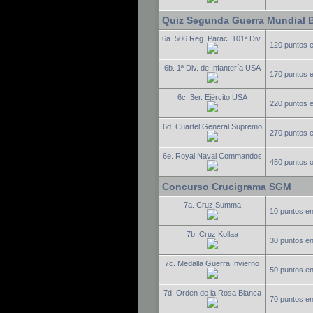
Quiz Segunda Guerra Mundial 
6a. 506 Reg. Parac. 101ª Div.
120 puntos 
6b. 1ª Div. de Infantería USA
170 puntos 
6c. 3er. Ejército USA
220 puntos 
6d. Cuartel General Supremo
270 puntos 
6e. Royal Naval Commandos
450 puntos 
Concurso Crucigrama SGM
7a. Cruz Summa
10 puntos e
7b. Cruz Kollaa
30 puntos e
7c. Medalla Guerra Invierno
50 puntos e
7d. Orden de la Rosa Blanca
70 puntos e