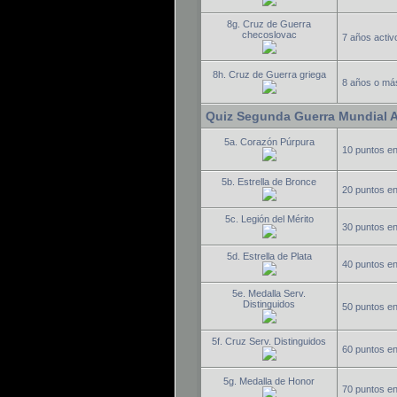
8g. Cruz de Guerra
checoslovac
7 años activo
8h. Cruz de Guerra griega
8 años o más
Quiz Segunda Guerra Mundial 
5a. Corazón Púrpura
10 puntos e
5b. Estrella de Bronce
20 puntos e
5c. Legión del Mérito
30 puntos e
5d. Estrella de Plata
40 puntos e
5e. Medalla Serv.
Distinguidos
50 puntos e
5f. Cruz Serv. Distinguidos
60 puntos e
5g. Medalla de Honor
70 puntos e