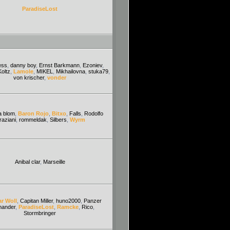
ParadiseLost
ess
,
danny boy
,
Ernst Barkmann
,
Ezoniev
,
Koltz
,
Lamole
,
MIKEL
,
Mikhailovna
,
stuka79
,
von krischer
,
vonder
a blom
,
Baron Rojo
,
Bitxo
,
Falls
,
Rodolfo
aziani
,
rommeldak
,
Silbers
,
Wyrm
Anibal clar
,
Marseille
ar Woll
,
Capitan Miller
,
huno2000
,
Panzer
ander
,
ParadiseLost
,
Ramcke
,
Rico
,
Stormbringer