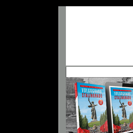
• Panel de Control
• FAQ
• Buscar
• 