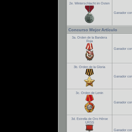
2e. Winterschlacht im Osten
Ganador con
Concurso Mejor Artículo
3a. Orden de la Bandera
Roja
Ganador conc
3b. Orden de la Gloria
Ganador conc
3c. Orden de Lenin
Ganador conc
3d. Estrella de Oro Héroe
URSS
Ganador con