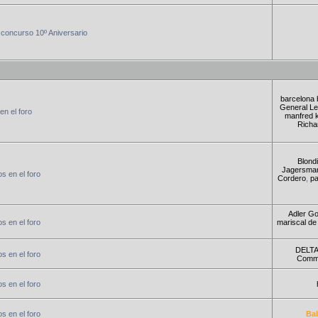
concurso 10º Aniversario
barcelona 
General Le
en el foro
manfred 
Richa
Blondi
Jagersma
s en el foro
Cordero
,
p
Adler G
s en el foro
mariscal de
DELTA
s en el foro
Comm
s en el foro
s en el foro
Bal