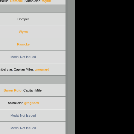
seille
,
Ramcke
,
Simon dice
,
Wyrm
Domper
Wyrm
Ramcke
Medal Not Issued
ibal clar
,
Capitan Miller
,
grognard
Baron Rojo
,
Capitan Miller
Anibal clar
,
grognard
Medal Not Issued
Medal Not Issued