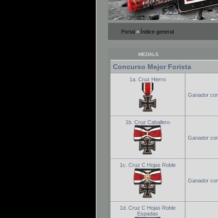
Portal
»
Índice general
MEDALS
Concurso Mejor Forista
1a. Cruz Hierro
Ganador conc
1b. Cruz Caballero
Ganador conc
1c. Cruz C Hojas Roble
Ganador conc
1d. Cruz C Hojas Roble
Espadas