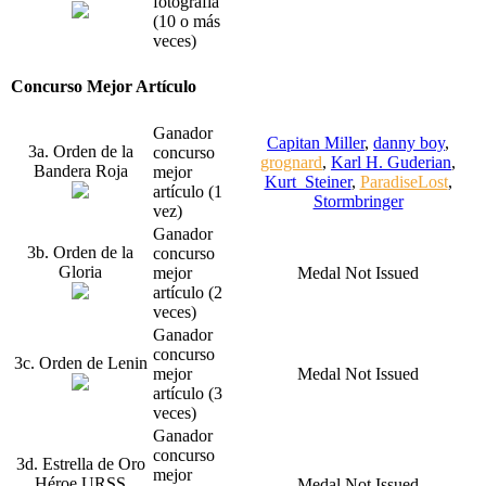
fotografía
(10 o más
veces)
Concurso Mejor Artículo
Ganador
Capitan Miller
,
danny boy
,
3a. Orden de la
concurso
grognard
,
Karl H. Guderian
,
Bandera Roja
mejor
Kurt_Steiner
,
ParadiseLost
,
artículo (1
Stormbringer
vez)
Ganador
3b. Orden de la
concurso
Gloria
mejor
Medal Not Issued
artículo (2
veces)
Ganador
concurso
3c. Orden de Lenin
mejor
Medal Not Issued
artículo (3
veces)
Ganador
concurso
3d. Estrella de Oro
mejor
Héroe URSS
Medal Not Issued