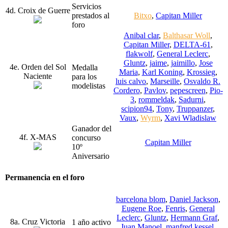
Servicios
4d. Croix de Guerre
prestados al
Bitxo
,
Capitan Miller
foro
Anibal clar
,
Balthasar Woll
,
Capitan Miller
,
DELTA-61
,
flakwolf
,
General Leclerc
,
Gluntz
,
jaime
,
jaimillo
,
Jose
4e. Orden del Sol
Medalla
Maria
,
Karl Koning
,
Krossieg
,
Naciente
para los
luis calvo
,
Marseille
,
Osvaldo R.
modelistas
Cordero
,
Pavlov
,
pepescreen
,
Pio-
3
,
rommeldak
,
Sadurni
,
scipion94
,
Tony
,
Truppanzer
,
Vaux
,
Wyrm
,
Xavi Wladislaw
Ganador del
4f. X-MAS
concurso
Capitan Miller
10º
Aniversario
Permanencia en el foro
barcelona blom
,
Daniel Jackson
,
Eugene Roe
,
Fenris
,
General
Leclerc
,
Gluntz
,
Hermann Graf
,
8a. Cruz Victoria
1 año activo
Juan Manoel
,
manfred kessel
,