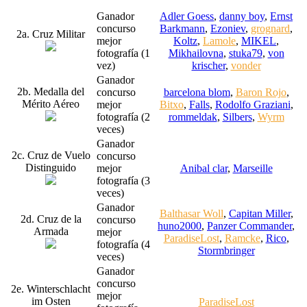
Ganador
Adler Goess
,
danny boy
,
Ernst
concurso
Barkmann
,
Ezoniev
,
grognard
,
2a. Cruz Militar
mejor
Koltz
,
Lamole
,
MIKEL
,
fotografía (1
Mikhailovna
,
stuka79
,
von
vez)
krischer
,
vonder
Ganador
2b. Medalla del
concurso
barcelona blom
,
Baron Rojo
,
Mérito Aéreo
mejor
Bitxo
,
Falls
,
Rodolfo Graziani
,
fotografía (2
rommeldak
,
Silbers
,
Wyrm
veces)
Ganador
2c. Cruz de Vuelo
concurso
Distinguido
mejor
Anibal clar
,
Marseille
fotografía (3
veces)
Ganador
Balthasar Woll
,
Capitan Miller
,
2d. Cruz de la
concurso
huno2000
,
Panzer Commander
,
Armada
mejor
ParadiseLost
,
Ramcke
,
Rico
,
fotografía (4
Stormbringer
veces)
Ganador
concurso
2e. Winterschlacht
mejor
im Osten
ParadiseLost