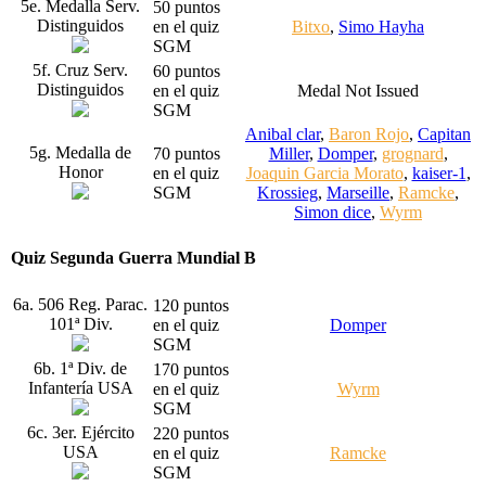
5e. Medalla Serv.
50 puntos
Distinguidos
en el quiz
Bitxo
,
Simo Hayha
SGM
5f. Cruz Serv.
60 puntos
Distinguidos
en el quiz
Medal Not Issued
SGM
Anibal clar
,
Baron Rojo
,
Capitan
5g. Medalla de
70 puntos
Miller
,
Domper
,
grognard
,
Honor
en el quiz
Joaquin Garcia Morato
,
kaiser-1
,
SGM
Krossieg
,
Marseille
,
Ramcke
,
Simon dice
,
Wyrm
Quiz Segunda Guerra Mundial B
6a. 506 Reg. Parac.
120 puntos
101ª Div.
en el quiz
Domper
SGM
6b. 1ª Div. de
170 puntos
Infantería USA
en el quiz
Wyrm
SGM
6c. 3er. Ejército
220 puntos
USA
en el quiz
Ramcke
SGM