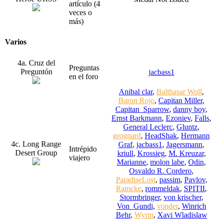
artículo (4
veces o
más)
Varios
4a. Cruz del
Preguntas
Preguntón
jacbass1
en el foro
Anibal clar
,
Balthasar Woll
,
Baron Rojo
,
Capitan Miller
,
Capitan_Sparrow
,
danny boy
,
Ernst Barkmann
,
Ezoniev
,
Falls
,
General Leclerc
,
Gluntz
,
grognard
,
HeadShak
,
Hermann
4c. Long Range
Graf
,
jacbass1
,
Jagersmann
,
Intrépido
Desert Group
kriull
,
Krossieg
,
M. Kreuzar
,
viajero
Marianne
,
molon labe
,
Odin
,
Osvaldo R. Cordero
,
ParadiseLost
,
passim
,
Pavlov
,
Ramcke
,
rommeldak
,
SPITII
,
Stormbringer
,
von krischer
,
Von_Gundi
,
vonder
,
Winrich
Behr
,
Wyrm
,
Xavi Wladislaw