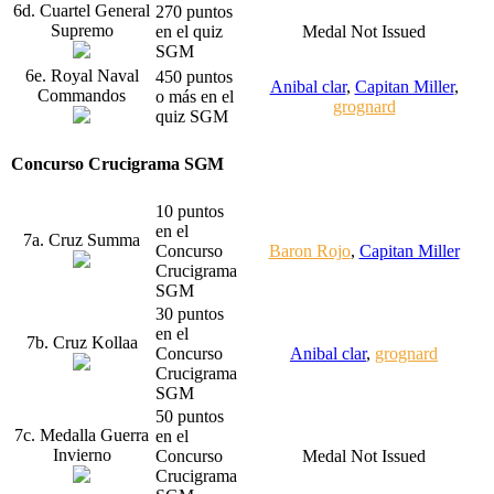
6d. Cuartel General
270 puntos
Supremo
en el quiz
Medal Not Issued
SGM
6e. Royal Naval
450 puntos
Anibal clar
,
Capitan Miller
,
Commandos
o más en el
grognard
quiz SGM
Concurso Crucigrama SGM
10 puntos
en el
7a. Cruz Summa
Concurso
Baron Rojo
,
Capitan Miller
Crucigrama
SGM
30 puntos
en el
7b. Cruz Kollaa
Concurso
Anibal clar
,
grognard
Crucigrama
SGM
50 puntos
7c. Medalla Guerra
en el
Invierno
Concurso
Medal Not Issued
Crucigrama