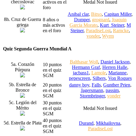
checoslovac
activos en el
Medal Not Issued
foro
Anibal clar
,
Bitxo
,
Capitan Miller
,
8h. Cruz de Guerra
8 años o
Domper
,
grognard
,
Joaquin
griega
más activos
Garcia Morato
,
Kurt_Steiner
,
M
en el foro
Steiner
,
ParadiseLost
,
Ramcke
,
vonder
,
Wyrm
Quiz Segunda Guerra Mundial A
Balthasar Woll
,
Daniel Jackson
,
5a. Corazón
10 puntos
Hermann Graf
,
Herren Halle
,
Púrpura
en el quiz
jacbass1
,
Lamole
,
Marianne
,
SGM
pepescreen
,
Silbers
,
Von Roques
5b. Estrella de
20 puntos
danny boy
,
Falls
,
Gunther Prien
,
Bronce
en el quiz
Jagersmann
,
passim
,
SGM
Stormbringer
,
vonder
5c. Legión del
30 puntos
Mérito
en el quiz
Medal Not Issued
SGM
40 puntos
5d. Estrella de Plata
Durand
,
Mikhailovna
,
en el quiz
ParadiseLost
SGM