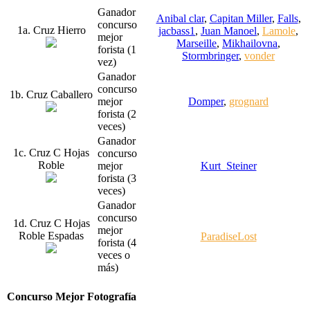
Ganador
Anibal clar
,
Capitan Miller
,
Falls
,
concurso
1a. Cruz Hierro
jacbass1
,
Juan Manoel
,
Lamole
,
mejor
Marseille
,
Mikhailovna
,
forista (1
Stormbringer
,
vonder
vez)
Ganador
concurso
1b. Cruz Caballero
mejor
Domper
,
grognard
forista (2
veces)
Ganador
1c. Cruz C Hojas
concurso
Roble
mejor
Kurt_Steiner
forista (3
veces)
Ganador
concurso
1d. Cruz C Hojas
mejor
Roble Espadas
ParadiseLost
forista (4
veces o
más)
Concurso Mejor Fotografía