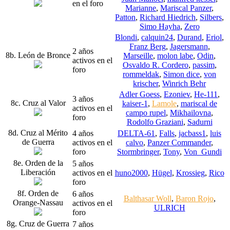
en el foro
Marianne
,
Mariscal Panzer
,
Patton
,
Richard Hiedrich
,
Silbers
,
Simo Hayha
,
Zero
Blondi
,
calquin24
,
Durand
,
Eriol
,
Franz Berg
,
Jagersmann
,
2 años
8b. León de Bronce
Marseille
,
molon labe
,
Odin
,
activos en el
Osvaldo R. Cordero
,
passim
,
foro
rommeldak
,
Simon dice
,
von
krischer
,
Winrich Behr
Adler Goess
,
Ezoniev
,
He-111
,
3 años
8c. Cruz al Valor
kaiser-1
,
Lamole
,
mariscal de
activos en el
campo rupel
,
Mikhailovna
,
foro
Rodolfo Graziani
,
Sadurni
8d. Cruz al Mérito
4 años
DELTA-61
,
Falls
,
jacbass1
,
luis
de Guerra
activos en el
calvo
,
Panzer Commander
,
foro
Stormbringer
,
Tony
,
Von_Gundi
8e. Orden de la
5 años
Liberación
activos en el
huno2000
,
Hügel
,
Krossieg
,
Rico
foro
8f. Orden de
6 años
Balthasar Woll
,
Baron Rojo
,
Orange-Nassau
activos en el
ULRICH
foro
8g. Cruz de Guerra
7 años