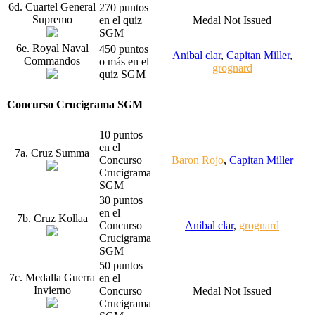
6d. Cuartel General
270 puntos
Supremo
en el quiz
Medal Not Issued
SGM
6e. Royal Naval
450 puntos
Anibal clar
,
Capitan Miller
,
Commandos
o más en el
grognard
quiz SGM
Concurso Crucigrama SGM
10 puntos
en el
7a. Cruz Summa
Concurso
Baron Rojo
,
Capitan Miller
Crucigrama
SGM
30 puntos
en el
7b. Cruz Kollaa
Concurso
Anibal clar
,
grognard
Crucigrama
SGM
50 puntos
7c. Medalla Guerra
en el
Invierno
Concurso
Medal Not Issued
Crucigrama