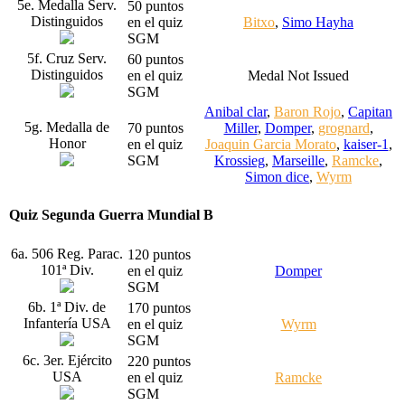
5e. Medalla Serv.
50 puntos
Distinguidos
en el quiz
Bitxo
,
Simo Hayha
SGM
5f. Cruz Serv.
60 puntos
Distinguidos
en el quiz
Medal Not Issued
SGM
Anibal clar
,
Baron Rojo
,
Capitan
5g. Medalla de
70 puntos
Miller
,
Domper
,
grognard
,
Honor
en el quiz
Joaquin Garcia Morato
,
kaiser-1
,
SGM
Krossieg
,
Marseille
,
Ramcke
,
Simon dice
,
Wyrm
Quiz Segunda Guerra Mundial B
6a. 506 Reg. Parac.
120 puntos
101ª Div.
en el quiz
Domper
SGM
6b. 1ª Div. de
170 puntos
Infantería USA
en el quiz
Wyrm
SGM
6c. 3er. Ejército
220 puntos
USA
en el quiz
Ramcke
SGM