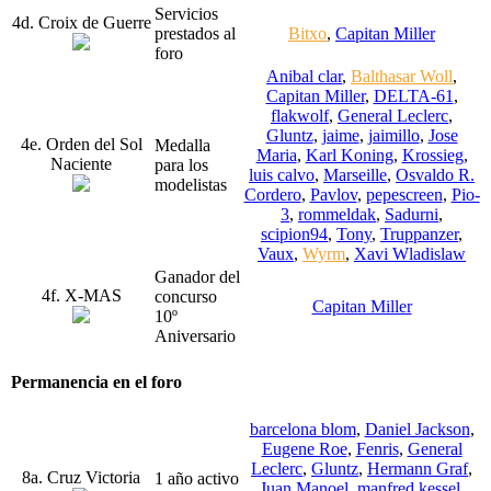
Servicios
4d. Croix de Guerre
prestados al
Bitxo
,
Capitan Miller
foro
Anibal clar
,
Balthasar Woll
,
Capitan Miller
,
DELTA-61
,
flakwolf
,
General Leclerc
,
Gluntz
,
jaime
,
jaimillo
,
Jose
4e. Orden del Sol
Medalla
Maria
,
Karl Koning
,
Krossieg
,
Naciente
para los
luis calvo
,
Marseille
,
Osvaldo R.
modelistas
Cordero
,
Pavlov
,
pepescreen
,
Pio-
3
,
rommeldak
,
Sadurni
,
scipion94
,
Tony
,
Truppanzer
,
Vaux
,
Wyrm
,
Xavi Wladislaw
Ganador del
4f. X-MAS
concurso
Capitan Miller
10º
Aniversario
Permanencia en el foro
barcelona blom
,
Daniel Jackson
,
Eugene Roe
,
Fenris
,
General
Leclerc
,
Gluntz
,
Hermann Graf
,
8a. Cruz Victoria
1 año activo
Juan Manoel
,
manfred kessel
,