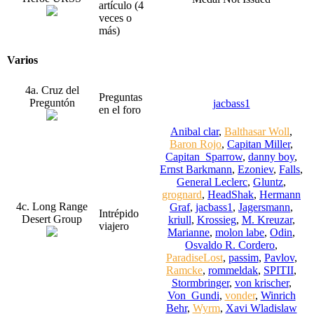
artículo (4
veces o
más)
Varios
4a. Cruz del
Preguntas
Preguntón
jacbass1
en el foro
Anibal clar
,
Balthasar Woll
,
Baron Rojo
,
Capitan Miller
,
Capitan_Sparrow
,
danny boy
,
Ernst Barkmann
,
Ezoniev
,
Falls
,
General Leclerc
,
Gluntz
,
grognard
,
HeadShak
,
Hermann
4c. Long Range
Graf
,
jacbass1
,
Jagersmann
,
Intrépido
Desert Group
kriull
,
Krossieg
,
M. Kreuzar
,
viajero
Marianne
,
molon labe
,
Odin
,
Osvaldo R. Cordero
,
ParadiseLost
,
passim
,
Pavlov
,
Ramcke
,
rommeldak
,
SPITII
,
Stormbringer
,
von krischer
,
Von_Gundi
,
vonder
,
Winrich
Behr
,
Wyrm
,
Xavi Wladislaw