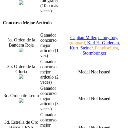
fotografía
(10 o más
veces)
Concurso Mejor Artículo
Ganador
Capitan Miller
,
danny boy
,
3a. Orden de la
concurso
grognard
,
Karl H. Guderian
,
Bandera Roja
mejor
Kurt_Steiner
,
ParadiseLost
,
artículo (1
Stormbringer
vez)
Ganador
3b. Orden de la
concurso
Gloria
mejor
Medal Not Issued
artículo (2
veces)
Ganador
concurso
3c. Orden de Lenin
mejor
Medal Not Issued
artículo (3
veces)
Ganador
concurso
3d. Estrella de Oro
mejor
Héroe URSS
Medal Not Issued