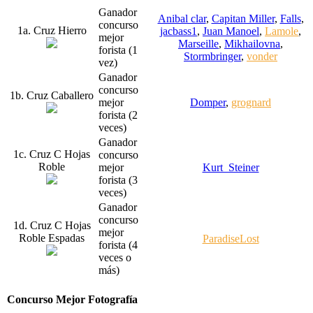
Ganador
Anibal clar
,
Capitan Miller
,
Falls
,
concurso
1a. Cruz Hierro
jacbass1
,
Juan Manoel
,
Lamole
,
mejor
Marseille
,
Mikhailovna
,
forista (1
Stormbringer
,
vonder
vez)
Ganador
concurso
1b. Cruz Caballero
mejor
Domper
,
grognard
forista (2
veces)
Ganador
1c. Cruz C Hojas
concurso
Roble
mejor
Kurt_Steiner
forista (3
veces)
Ganador
concurso
1d. Cruz C Hojas
mejor
Roble Espadas
ParadiseLost
forista (4
veces o
más)
Concurso Mejor Fotografía