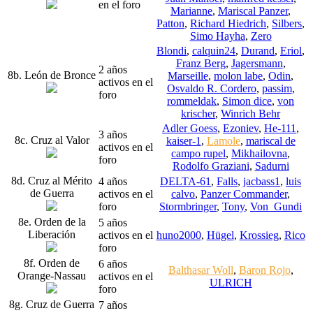
en el foro
Marianne
,
Mariscal Panzer
,
Patton
,
Richard Hiedrich
,
Silbers
,
Simo Hayha
,
Zero
Blondi
,
calquin24
,
Durand
,
Eriol
,
Franz Berg
,
Jagersmann
,
2 años
8b. León de Bronce
Marseille
,
molon labe
,
Odin
,
activos en el
Osvaldo R. Cordero
,
passim
,
foro
rommeldak
,
Simon dice
,
von
krischer
,
Winrich Behr
Adler Goess
,
Ezoniev
,
He-111
,
3 años
8c. Cruz al Valor
kaiser-1
,
Lamole
,
mariscal de
activos en el
campo rupel
,
Mikhailovna
,
foro
Rodolfo Graziani
,
Sadurni
8d. Cruz al Mérito
4 años
DELTA-61
,
Falls
,
jacbass1
,
luis
de Guerra
activos en el
calvo
,
Panzer Commander
,
foro
Stormbringer
,
Tony
,
Von_Gundi
8e. Orden de la
5 años
Liberación
activos en el
huno2000
,
Hügel
,
Krossieg
,
Rico
foro
8f. Orden de
6 años
Balthasar Woll
,
Baron Rojo
,
Orange-Nassau
activos en el
ULRICH
foro
8g. Cruz de Guerra
7 años