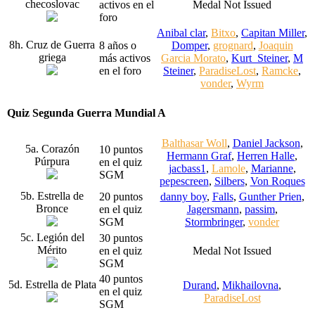
checoslovac
activos en el
Medal Not Issued
foro
Anibal clar
,
Bitxo
,
Capitan Miller
,
8h. Cruz de Guerra
8 años o
Domper
,
grognard
,
Joaquin
griega
más activos
Garcia Morato
,
Kurt_Steiner
,
M
en el foro
Steiner
,
ParadiseLost
,
Ramcke
,
vonder
,
Wyrm
Quiz Segunda Guerra Mundial A
Balthasar Woll
,
Daniel Jackson
,
5a. Corazón
10 puntos
Hermann Graf
,
Herren Halle
,
Púrpura
en el quiz
jacbass1
,
Lamole
,
Marianne
,
SGM
pepescreen
,
Silbers
,
Von Roques
5b. Estrella de
20 puntos
danny boy
,
Falls
,
Gunther Prien
,
Bronce
en el quiz
Jagersmann
,
passim
,
SGM
Stormbringer
,
vonder
5c. Legión del
30 puntos
Mérito
en el quiz
Medal Not Issued
SGM
40 puntos
5d. Estrella de Plata
Durand
,
Mikhailovna
,
en el quiz
ParadiseLost
SGM