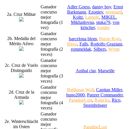
Ganador
Adler Goess
,
danny boy
,
Ernst
concurso
Barkmann
,
Ezoniev
,
grognard
,
2a. Cruz Militar
mejor
Koltz
,
Lamole
,
MIKEL
,
fotografía (1
Mikhailovna
,
stuka79
,
von
vez)
krischer
,
vonder
Ganador
2b. Medalla del
concurso
barcelona blom
,
Baron Rojo
,
Mérito Aéreo
mejor
Bitxo
,
Falls
,
Rodolfo Graziani
,
fotografía (2
rommeldak
,
Silbers
,
Wyrm
veces)
Ganador
2c. Cruz de Vuelo
concurso
Distinguido
mejor
Anibal clar
,
Marseille
fotografía (3
veces)
Ganador
Balthasar Woll
,
Capitan Miller
,
2d. Cruz de la
concurso
huno2000
,
Panzer Commander
,
Armada
mejor
ParadiseLost
,
Ramcke
,
Rico
,
fotografía (4
Stormbringer
veces)
Ganador
concurso
2e. Winterschlacht
mejor
im Osten
ParadiseLost