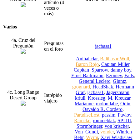
artículo (4
veces o
más)
Varios
4a. Cruz del
Preguntas
Preguntón
jacbass1
en el foro
Anibal clar
,
Balthasar Woll
,
Baron Rojo
,
Capitan Miller
,
Capitan_Sparrow
,
danny boy
,
Ernst Barkmann
,
Ezoniev
,
Falls
,
General Leclerc
,
Gluntz
,
grognard
,
HeadShak
,
Hermann
4c. Long Range
Graf
,
jacbass1
,
Jagersmann
,
Intrépido
Desert Group
kriull
,
Krossieg
,
M. Kreuzar
,
viajero
Marianne
,
molon labe
,
Odin
,
Osvaldo R. Cordero
,
ParadiseLost
,
passim
,
Pavlov
,
Ramcke
,
rommeldak
,
SPITII
,
Stormbringer
,
von krischer
,
Von_Gundi
,
vonder
,
Winrich
Behr
,
Wyrm
,
Xavi Wladislaw