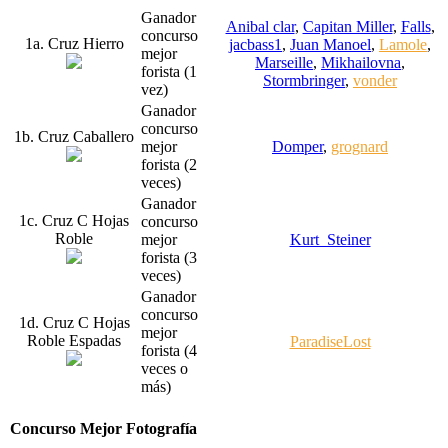
Ganador
Anibal clar
,
Capitan Miller
,
Falls
,
concurso
1a. Cruz Hierro
jacbass1
,
Juan Manoel
,
Lamole
,
mejor
Marseille
,
Mikhailovna
,
forista (1
Stormbringer
,
vonder
vez)
Ganador
concurso
1b. Cruz Caballero
mejor
Domper
,
grognard
forista (2
veces)
Ganador
1c. Cruz C Hojas
concurso
Roble
mejor
Kurt_Steiner
forista (3
veces)
Ganador
concurso
1d. Cruz C Hojas
mejor
Roble Espadas
ParadiseLost
forista (4
veces o
más)
Concurso Mejor Fotografía