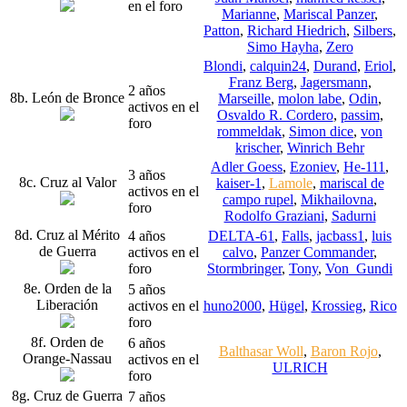
en el foro
Marianne
,
Mariscal Panzer
,
Patton
,
Richard Hiedrich
,
Silbers
,
Simo Hayha
,
Zero
Blondi
,
calquin24
,
Durand
,
Eriol
,
Franz Berg
,
Jagersmann
,
2 años
8b. León de Bronce
Marseille
,
molon labe
,
Odin
,
activos en el
Osvaldo R. Cordero
,
passim
,
foro
rommeldak
,
Simon dice
,
von
krischer
,
Winrich Behr
Adler Goess
,
Ezoniev
,
He-111
,
3 años
8c. Cruz al Valor
kaiser-1
,
Lamole
,
mariscal de
activos en el
campo rupel
,
Mikhailovna
,
foro
Rodolfo Graziani
,
Sadurni
8d. Cruz al Mérito
4 años
DELTA-61
,
Falls
,
jacbass1
,
luis
de Guerra
activos en el
calvo
,
Panzer Commander
,
foro
Stormbringer
,
Tony
,
Von_Gundi
8e. Orden de la
5 años
Liberación
activos en el
huno2000
,
Hügel
,
Krossieg
,
Rico
foro
8f. Orden de
6 años
Balthasar Woll
,
Baron Rojo
,
Orange-Nassau
activos en el
ULRICH
foro
8g. Cruz de Guerra
7 años