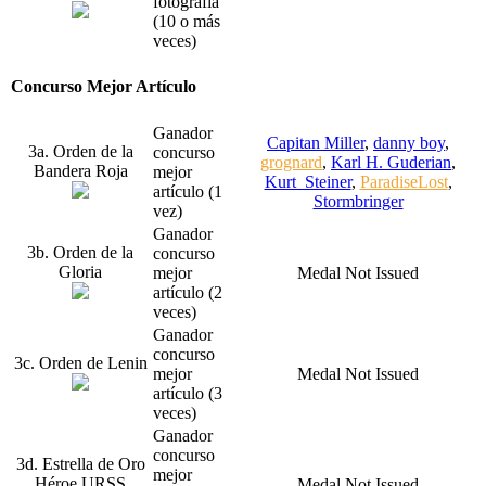
fotografía
(10 o más
veces)
Concurso Mejor Artículo
Ganador
Capitan Miller
,
danny boy
,
3a. Orden de la
concurso
grognard
,
Karl H. Guderian
,
Bandera Roja
mejor
Kurt_Steiner
,
ParadiseLost
,
artículo (1
Stormbringer
vez)
Ganador
3b. Orden de la
concurso
Gloria
mejor
Medal Not Issued
artículo (2
veces)
Ganador
concurso
3c. Orden de Lenin
mejor
Medal Not Issued
artículo (3
veces)
Ganador
concurso
3d. Estrella de Oro
mejor
Héroe URSS
Medal Not Issued