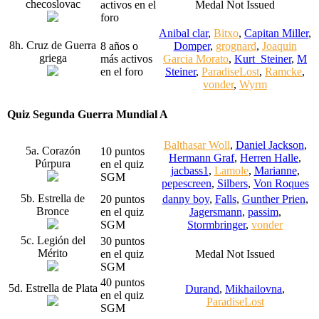
checoslovac
activos en el
Medal Not Issued
foro
Anibal clar
,
Bitxo
,
Capitan Miller
,
8h. Cruz de Guerra
8 años o
Domper
,
grognard
,
Joaquin
griega
más activos
Garcia Morato
,
Kurt_Steiner
,
M
en el foro
Steiner
,
ParadiseLost
,
Ramcke
,
vonder
,
Wyrm
Quiz Segunda Guerra Mundial A
Balthasar Woll
,
Daniel Jackson
,
5a. Corazón
10 puntos
Hermann Graf
,
Herren Halle
,
Púrpura
en el quiz
jacbass1
,
Lamole
,
Marianne
,
SGM
pepescreen
,
Silbers
,
Von Roques
5b. Estrella de
20 puntos
danny boy
,
Falls
,
Gunther Prien
,
Bronce
en el quiz
Jagersmann
,
passim
,
SGM
Stormbringer
,
vonder
5c. Legión del
30 puntos
Mérito
en el quiz
Medal Not Issued
SGM
40 puntos
5d. Estrella de Plata
Durand
,
Mikhailovna
,
en el quiz
ParadiseLost
SGM