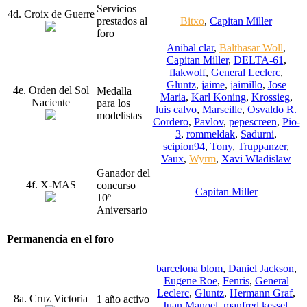
Servicios
4d. Croix de Guerre
prestados al
Bitxo
,
Capitan Miller
foro
Anibal clar
,
Balthasar Woll
,
Capitan Miller
,
DELTA-61
,
flakwolf
,
General Leclerc
,
Gluntz
,
jaime
,
jaimillo
,
Jose
4e. Orden del Sol
Medalla
Maria
,
Karl Koning
,
Krossieg
,
Naciente
para los
luis calvo
,
Marseille
,
Osvaldo R.
modelistas
Cordero
,
Pavlov
,
pepescreen
,
Pio-
3
,
rommeldak
,
Sadurni
,
scipion94
,
Tony
,
Truppanzer
,
Vaux
,
Wyrm
,
Xavi Wladislaw
Ganador del
4f. X-MAS
concurso
Capitan Miller
10º
Aniversario
Permanencia en el foro
barcelona blom
,
Daniel Jackson
,
Eugene Roe
,
Fenris
,
General
Leclerc
,
Gluntz
,
Hermann Graf
,
8a. Cruz Victoria
1 año activo
Juan Manoel
,
manfred kessel
,