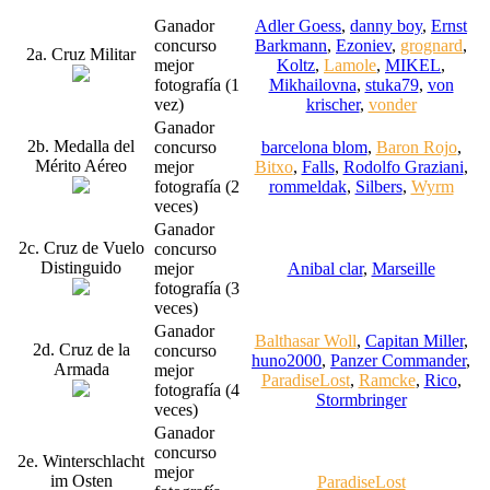
Ganador
Adler Goess
,
danny boy
,
Ernst
concurso
Barkmann
,
Ezoniev
,
grognard
,
2a. Cruz Militar
mejor
Koltz
,
Lamole
,
MIKEL
,
fotografía (1
Mikhailovna
,
stuka79
,
von
vez)
krischer
,
vonder
Ganador
2b. Medalla del
concurso
barcelona blom
,
Baron Rojo
,
Mérito Aéreo
mejor
Bitxo
,
Falls
,
Rodolfo Graziani
,
fotografía (2
rommeldak
,
Silbers
,
Wyrm
veces)
Ganador
2c. Cruz de Vuelo
concurso
Distinguido
mejor
Anibal clar
,
Marseille
fotografía (3
veces)
Ganador
Balthasar Woll
,
Capitan Miller
,
2d. Cruz de la
concurso
huno2000
,
Panzer Commander
,
Armada
mejor
ParadiseLost
,
Ramcke
,
Rico
,
fotografía (4
Stormbringer
veces)
Ganador
concurso
2e. Winterschlacht
mejor
im Osten
ParadiseLost