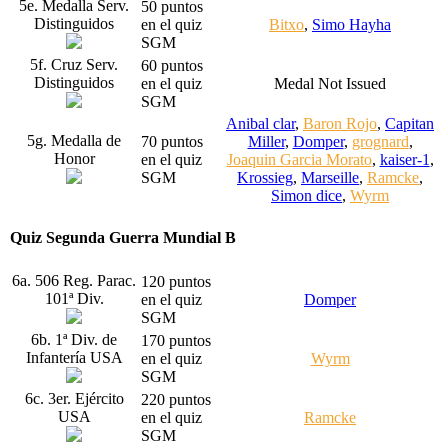
5e. Medalla Serv.
50 puntos
Distinguidos
en el quiz
Bitxo
,
Simo Hayha
SGM
5f. Cruz Serv.
60 puntos
Distinguidos
en el quiz
Medal Not Issued
SGM
Anibal clar
,
Baron Rojo
,
Capitan
5g. Medalla de
70 puntos
Miller
,
Domper
,
grognard
,
Honor
en el quiz
Joaquin Garcia Morato
,
kaiser-1
,
SGM
Krossieg
,
Marseille
,
Ramcke
,
Simon dice
,
Wyrm
Quiz Segunda Guerra Mundial B
6a. 506 Reg. Parac.
120 puntos
101ª Div.
en el quiz
Domper
SGM
6b. 1ª Div. de
170 puntos
Infantería USA
en el quiz
Wyrm
SGM
6c. 3er. Ejército
220 puntos
USA
en el quiz
Ramcke
SGM