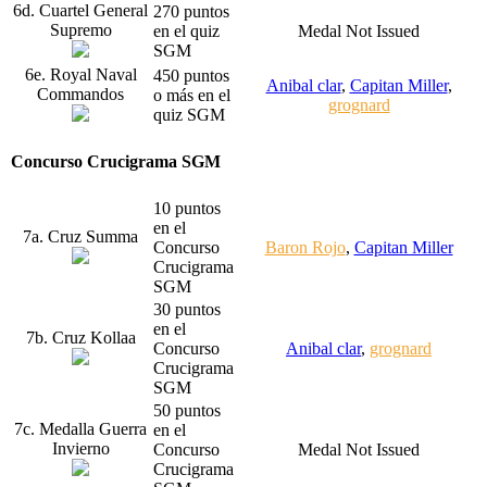
6d. Cuartel General
270 puntos
Supremo
en el quiz
Medal Not Issued
SGM
6e. Royal Naval
450 puntos
Anibal clar
,
Capitan Miller
,
Commandos
o más en el
grognard
quiz SGM
Concurso Crucigrama SGM
10 puntos
en el
7a. Cruz Summa
Concurso
Baron Rojo
,
Capitan Miller
Crucigrama
SGM
30 puntos
en el
7b. Cruz Kollaa
Concurso
Anibal clar
,
grognard
Crucigrama
SGM
50 puntos
7c. Medalla Guerra
en el
Invierno
Concurso
Medal Not Issued
Crucigrama