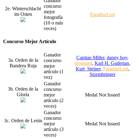
Ganador
concurso
2e. Winterschlacht
mejor
im Osten
ParadiseLost
fotografía
(10 o más
veces)
Concurso Mejor Artículo
Ganador
Capitan Miller
,
danny boy
,
3a. Orden de la
concurso
grognard
,
Karl H. Guderian
,
Bandera Roja
mejor
Kurt_Steiner
,
ParadiseLost
,
artículo (1
Stormbringer
vez)
Ganador
3b. Orden de la
concurso
Gloria
mejor
Medal Not Issued
artículo (2
veces)
Ganador
concurso
3c. Orden de Lenin
mejor
Medal Not Issued
artículo (3
veces)