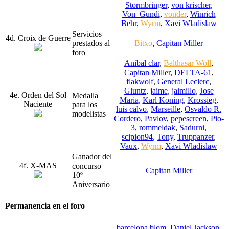
Stormbringer
,
von krischer
,
Von_Gundi
,
vonder
,
Winrich
Behr
,
Wyrm
,
Xavi Wladislaw
Servicios
4d. Croix de Guerre
prestados al
Bitxo
,
Capitan Miller
foro
Anibal clar
,
Balthasar Woll
,
Capitan Miller
,
DELTA-61
,
flakwolf
,
General Leclerc
,
Gluntz
,
jaime
,
jaimillo
,
Jose
4e. Orden del Sol
Medalla
Maria
,
Karl Koning
,
Krossieg
,
Naciente
para los
luis calvo
,
Marseille
,
Osvaldo R.
modelistas
Cordero
,
Pavlov
,
pepescreen
,
Pio-
3
,
rommeldak
,
Sadurni
,
scipion94
,
Tony
,
Truppanzer
,
Vaux
,
Wyrm
,
Xavi Wladislaw
Ganador del
4f. X-MAS
concurso
Capitan Miller
10º
Aniversario
Permanencia en el foro
barcelona blom
,
Daniel Jackson
,