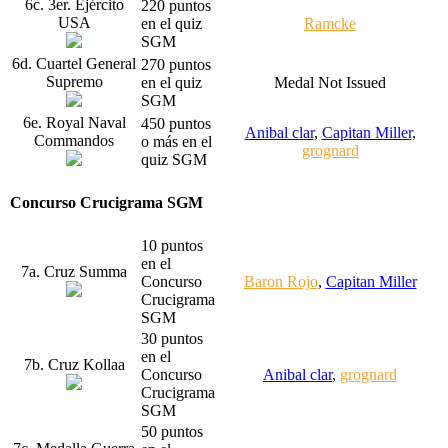
6c. 3er. Ejército
220 puntos
USA
en el quiz
Ramcke
SGM
6d. Cuartel General
270 puntos
Supremo
en el quiz
Medal Not Issued
SGM
6e. Royal Naval
450 puntos
Anibal clar
,
Capitan Miller
,
Commandos
o más en el
grognard
quiz SGM
Concurso Crucigrama SGM
10 puntos
en el
7a. Cruz Summa
Concurso
Baron Rojo
,
Capitan Miller
Crucigrama
SGM
30 puntos
en el
7b. Cruz Kollaa
Concurso
Anibal clar
,
grognard
Crucigrama
SGM
50 puntos