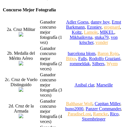
Concurso Mejor Fotografía
Ganador
Adler Goess
,
danny boy
,
Ernst
concurso
Barkmann
,
Ezoniev
,
grognard
,
2a. Cruz Militar
mejor
Koltz
,
Lamole
,
MIKEL
,
fotografía (1
Mikhailovna
,
stuka79
,
von
vez)
krischer
,
vonder
Ganador
2b. Medalla del
concurso
barcelona blom
,
Baron Rojo
,
Mérito Aéreo
mejor
Bitxo
,
Falls
,
Rodolfo Graziani
,
fotografía (2
rommeldak
,
Silbers
,
Wyrm
veces)
Ganador
2c. Cruz de Vuelo
concurso
Distinguido
mejor
Anibal clar
,
Marseille
fotografía (3
veces)
Ganador
Balthasar Woll
,
Capitan Miller
,
2d. Cruz de la
concurso
huno2000
,
Panzer Commander
,
Armada
mejor
ParadiseLost
,
Ramcke
,
Rico
,
fotografía (4
Stormbringer
veces)