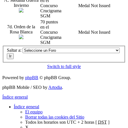
7c. Medalla Guerra
en el
Invierno
Concurso
Medal Not Issued
Crucigrama
SGM
70 puntos
7d. Orden de la
en el
Rosa Blanca
Concurso
Medal Not Issued
Crucigrama
SGM
Saltar a:
Switch to full style
Powered by
phpBB
© phpBB Group.
phpBB Mobile / SEO by
Artodia
.
Índice general
Índice general
El equipo
Borrar todas las cookies del Sitio
Todos los horarios son UTC + 2 horas [
DST
]
X