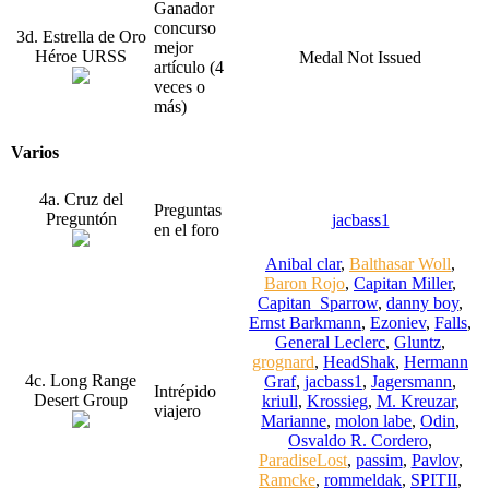
Ganador
concurso
3d. Estrella de Oro
mejor
Héroe URSS
Medal Not Issued
artículo (4
veces o
más)
Varios
4a. Cruz del
Preguntas
Preguntón
jacbass1
en el foro
Anibal clar
,
Balthasar Woll
,
Baron Rojo
,
Capitan Miller
,
Capitan_Sparrow
,
danny boy
,
Ernst Barkmann
,
Ezoniev
,
Falls
,
General Leclerc
,
Gluntz
,
grognard
,
HeadShak
,
Hermann
4c. Long Range
Graf
,
jacbass1
,
Jagersmann
,
Intrépido
Desert Group
kriull
,
Krossieg
,
M. Kreuzar
,
viajero
Marianne
,
molon labe
,
Odin
,
Osvaldo R. Cordero
,
ParadiseLost
,
passim
,
Pavlov
,
Ramcke
,
rommeldak
,
SPITII
,