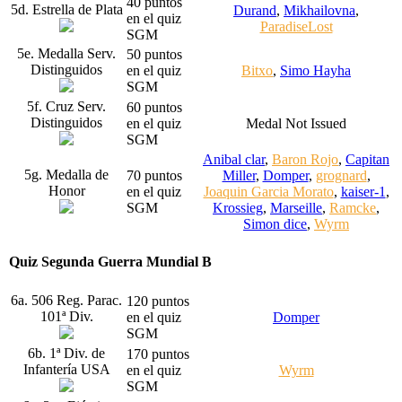
40 puntos
5d. Estrella de Plata
Durand
,
Mikhailovna
,
en el quiz
ParadiseLost
SGM
5e. Medalla Serv.
50 puntos
Distinguidos
en el quiz
Bitxo
,
Simo Hayha
SGM
5f. Cruz Serv.
60 puntos
Distinguidos
en el quiz
Medal Not Issued
SGM
Anibal clar
,
Baron Rojo
,
Capitan
5g. Medalla de
70 puntos
Miller
,
Domper
,
grognard
,
Honor
en el quiz
Joaquin Garcia Morato
,
kaiser-1
,
SGM
Krossieg
,
Marseille
,
Ramcke
,
Simon dice
,
Wyrm
Quiz Segunda Guerra Mundial B
6a. 506 Reg. Parac.
120 puntos
101ª Div.
en el quiz
Domper
SGM
6b. 1ª Div. de
170 puntos
Infantería USA
en el quiz
Wyrm
SGM