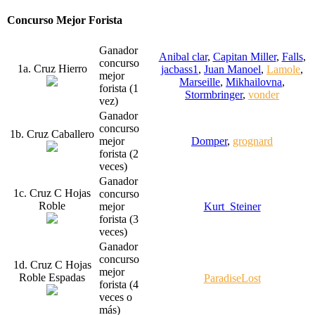
Concurso Mejor Forista
Ganador
Anibal clar
,
Capitan Miller
,
Falls
,
concurso
1a. Cruz Hierro
jacbass1
,
Juan Manoel
,
Lamole
,
mejor
Marseille
,
Mikhailovna
,
forista (1
Stormbringer
,
vonder
vez)
Ganador
concurso
1b. Cruz Caballero
mejor
Domper
,
grognard
forista (2
veces)
Ganador
1c. Cruz C Hojas
concurso
Roble
mejor
Kurt_Steiner
forista (3
veces)
Ganador
concurso
1d. Cruz C Hojas
mejor
Roble Espadas
ParadiseLost
forista (4
veces o
más)