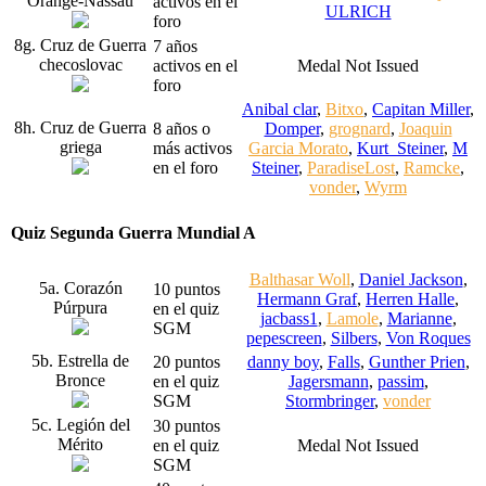
Orange-Nassau
activos en el
ULRICH
foro
8g. Cruz de Guerra
7 años
checoslovac
activos en el
Medal Not Issued
foro
Anibal clar
,
Bitxo
,
Capitan Miller
,
8h. Cruz de Guerra
8 años o
Domper
,
grognard
,
Joaquin
griega
más activos
Garcia Morato
,
Kurt_Steiner
,
M
en el foro
Steiner
,
ParadiseLost
,
Ramcke
,
vonder
,
Wyrm
Quiz Segunda Guerra Mundial A
Balthasar Woll
,
Daniel Jackson
,
5a. Corazón
10 puntos
Hermann Graf
,
Herren Halle
,
Púrpura
en el quiz
jacbass1
,
Lamole
,
Marianne
,
SGM
pepescreen
,
Silbers
,
Von Roques
5b. Estrella de
20 puntos
danny boy
,
Falls
,
Gunther Prien
,
Bronce
en el quiz
Jagersmann
,
passim
,
SGM
Stormbringer
,
vonder
5c. Legión del
30 puntos
Mérito
en el quiz
Medal Not Issued
SGM