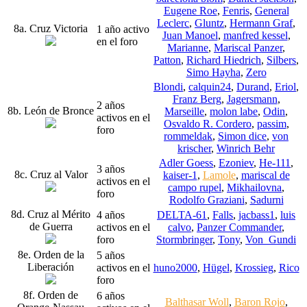
Eugene Roe
,
Fenris
,
General
Leclerc
,
Gluntz
,
Hermann Graf
,
8a. Cruz Victoria
1 año activo
Juan Manoel
,
manfred kessel
,
en el foro
Marianne
,
Mariscal Panzer
,
Patton
,
Richard Hiedrich
,
Silbers
,
Simo Hayha
,
Zero
Blondi
,
calquin24
,
Durand
,
Eriol
,
Franz Berg
,
Jagersmann
,
2 años
8b. León de Bronce
Marseille
,
molon labe
,
Odin
,
activos en el
Osvaldo R. Cordero
,
passim
,
foro
rommeldak
,
Simon dice
,
von
krischer
,
Winrich Behr
Adler Goess
,
Ezoniev
,
He-111
,
3 años
8c. Cruz al Valor
kaiser-1
,
Lamole
,
mariscal de
activos en el
campo rupel
,
Mikhailovna
,
foro
Rodolfo Graziani
,
Sadurni
8d. Cruz al Mérito
4 años
DELTA-61
,
Falls
,
jacbass1
,
luis
de Guerra
activos en el
calvo
,
Panzer Commander
,
foro
Stormbringer
,
Tony
,
Von_Gundi
8e. Orden de la
5 años
Liberación
activos en el
huno2000
,
Hügel
,
Krossieg
,
Rico
foro
8f. Orden de
6 años
Balthasar Woll
,
Baron Rojo
,