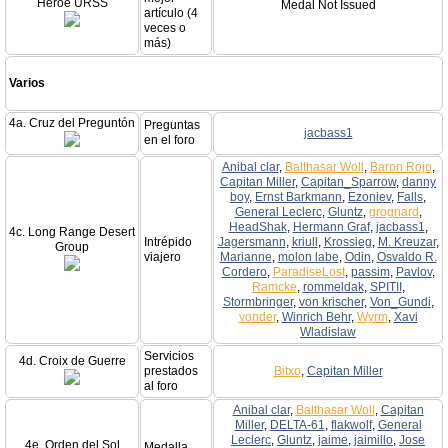
Héroe URSS
Medal Not Issued
artículo (4
veces o
más)
Varios
4a. Cruz del Preguntón
Preguntas
jacbass1
en el foro
Anibal clar
,
Balthasar Woll
,
Baron Rojo
,
Capitan Miller
,
Capitan_Sparrow
,
danny
boy
,
Ernst Barkmann
,
Ezoniev
,
Falls
,
General Leclerc
,
Gluntz
,
grognard
,
HeadShak
,
Hermann Graf
,
jacbass1
,
4c. Long Range Desert
Intrépido
Jagersmann
,
kriull
,
Krossieg
,
M. Kreuzar
,
Group
viajero
Marianne
,
molon labe
,
Odin
,
Osvaldo R.
Cordero
,
ParadiseLost
,
passim
,
Pavlov
,
Ramcke
,
rommeldak
,
SPITII
,
Stormbringer
,
von krischer
,
Von_Gundi
,
vonder
,
Winrich Behr
,
Wyrm
,
Xavi
Wladislaw
Servicios
4d. Croix de Guerre
prestados
Bitxo
,
Capitan Miller
al foro
Anibal clar
,
Balthasar Woll
,
Capitan
Miller
,
DELTA-61
,
flakwolf
,
General
Leclerc
,
Gluntz
,
jaime
,
jaimillo
,
Jose
4e. Orden del Sol
Medalla