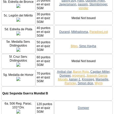
20 puntos
danny boy
,
Falls
,
Gunther Prien
,
5b. Estrella de Bronce
en el quiz
Jagersmann
,
passim
,
Stormbringer
,
SGM
vonder
30 puntos
5c. Legión del Mérito
en el quiz
Medal Not Issued
SGM
40 puntos
5d. Estrella de Plata
en el quiz
Durand
,
Mikhailovna
,
ParadiseLost
SGM
5e. Medalla Serv.
50 puntos
Distinguidos
en el quiz
Bitxo
,
Simo Hayha
SGM
5f. Cruz Serv.
60 puntos
Distinguidos
en el quiz
Medal Not Issued
SGM
Anibal clar
,
Baron Rojo
,
Capitan Miller
,
70 puntos
5g. Medalla de Honor
Domper
,
grognard
,
Joaquin Garcia
en el quiz
Morato
,
kaiser-1
,
Krossieg
,
Marseille
,
SGM
Ramcke
,
Simon dice
,
Wyrm
Quiz Segunda Guerra Mundial B
6a. 506 Reg. Parac.
120 puntos
101ª Div.
en el quiz
Domper
SGM