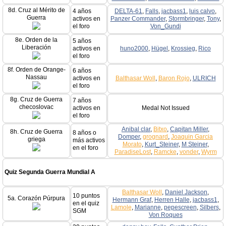
8d. Cruz al Mérito de
4 años
DELTA-61
,
Falls
,
jacbass1
,
luis calvo
,
Guerra
activos en
Panzer Commander
,
Stormbringer
,
Tony
,
el foro
Von_Gundi
8e. Orden de la
5 años
Liberación
activos en
huno2000
,
Hügel
,
Krossieg
,
Rico
el foro
8f. Orden de Orange-
6 años
Nassau
activos en
Balthasar Woll
,
Baron Rojo
,
ULRICH
el foro
8g. Cruz de Guerra
7 años
checoslovac
activos en
Medal Not Issued
el foro
Anibal clar
,
Bitxo
,
Capitan Miller
,
8h. Cruz de Guerra
8 años o
Domper
,
grognard
,
Joaquin Garcia
griega
más activos
Morato
,
Kurt_Steiner
,
M Steiner
,
en el foro
ParadiseLost
,
Ramcke
,
vonder
,
Wyrm
Quiz Segunda Guerra Mundial A
Balthasar Woll
,
Daniel Jackson
,
10 puntos
5a. Corazón Púrpura
Hermann Graf
,
Herren Halle
,
jacbass1
,
en el quiz
Lamole
,
Marianne
,
pepescreen
,
Silbers
,
SGM
Von Roques