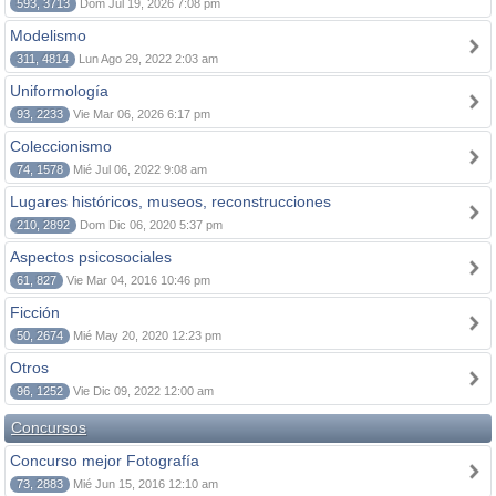
593, 3713
Dom Jul 19, 2026 7:08 pm
Modelismo
311, 4814
Lun Ago 29, 2022 2:03 am
Uniformología
93, 2233
Vie Mar 06, 2026 6:17 pm
Coleccionismo
74, 1578
Mié Jul 06, 2022 9:08 am
Lugares históricos, museos, reconstrucciones
210, 2892
Dom Dic 06, 2020 5:37 pm
Aspectos psicosociales
61, 827
Vie Mar 04, 2016 10:46 pm
Ficción
50, 2674
Mié May 20, 2020 12:23 pm
Otros
96, 1252
Vie Dic 09, 2022 12:00 am
Concursos
Concurso mejor Fotografía
73, 2883
Mié Jun 15, 2016 12:10 am