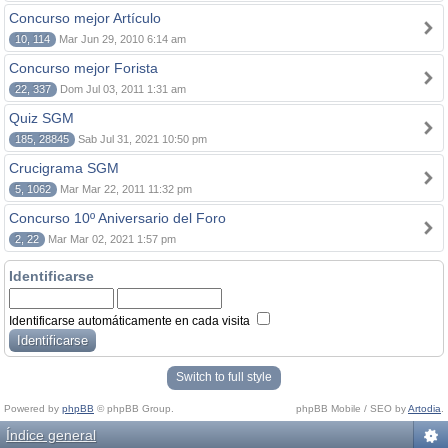
Concurso mejor Artículo
10, 114
Mar Jun 29, 2010 6:14 am
Concurso mejor Forista
22, 337
Dom Jul 03, 2011 1:31 am
Quiz SGM
185, 28845
Sab Jul 31, 2021 10:50 pm
Crucigrama SGM
5, 1062
Mar Mar 22, 2011 11:32 pm
Concurso 10º Aniversario del Foro
2, 22
Mar Mar 02, 2021 1:57 pm
Identificarse
Identificarse automáticamente en cada visita
Switch to full style
Powered by
phpBB
© phpBB Group.
phpBB Mobile / SEO by
Artodia
.
Índice general