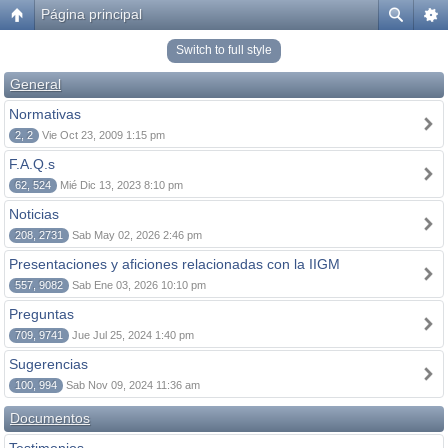
Página principal
Switch to full style
General
Normativas
2, 2
Vie Oct 23, 2009 1:15 pm
F.A.Q.s
62, 524
Mié Dic 13, 2023 8:10 pm
Noticias
208, 2731
Sab May 02, 2026 2:46 pm
Presentaciones y aficiones relacionadas con la IIGM
557, 9082
Sab Ene 03, 2026 10:10 pm
Preguntas
709, 9741
Jue Jul 25, 2024 1:40 pm
Sugerencias
100, 994
Sab Nov 09, 2024 11:36 am
Documentos