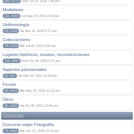
593, 3713
Dom Jul 19, 2026 7:08 pm
Modelismo
311, 4814
Lun Ago 29, 2022 2:03 am
Uniformología
93, 2233
Vie Mar 06, 2026 6:17 pm
Coleccionismo
74, 1578
Mié Jul 06, 2022 9:08 am
Lugares históricos, museos, reconstrucciones
210, 2892
Dom Dic 06, 2020 5:37 pm
Aspectos psicosociales
61, 827
Vie Mar 04, 2016 10:46 pm
Ficción
50, 2674
Mié May 20, 2020 12:23 pm
Otros
96, 1252
Vie Dic 09, 2022 12:00 am
Concursos
Concurso mejor Fotografía
73, 2883
Mié Jun 15, 2016 12:10 am