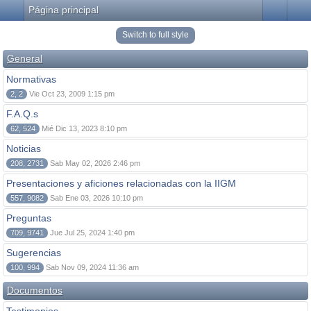
Página principal
Switch to full style
General
Normativas
2, 2
Vie Oct 23, 2009 1:15 pm
F.A.Q.s
62, 524
Mié Dic 13, 2023 8:10 pm
Noticias
208, 2731
Sab May 02, 2026 2:46 pm
Presentaciones y aficiones relacionadas con la IIGM
557, 9082
Sab Ene 03, 2026 10:10 pm
Preguntas
709, 9741
Jue Jul 25, 2024 1:40 pm
Sugerencias
100, 994
Sab Nov 09, 2024 11:36 am
Documentos