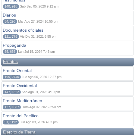
Testimonios
140, 918
Sab Sep 05, 2020 9:12 am
Diarios
34, 296
Mar Ago 27, 2024 10:55 pm
Documentos oficiales
121, 775
Vie Dic 31, 2021 6:55 pm
Propaganda
55, 655
Lun Jul 15, 2024 7:43 pm
Frentes
Frente Oriental
195, 2740
Jue Ago 06, 2026 12:27 pm
Frente Occidental
147, 1822
Sab Ago 01, 2026 4:10 pm
Frente Mediterráneo
127, 1087
Dom Ago 02, 2026 3:50 pm
Frente del Pacífico
91, 1192
Lun Ago 03, 2026 4:03 pm
Ejército de Tierra