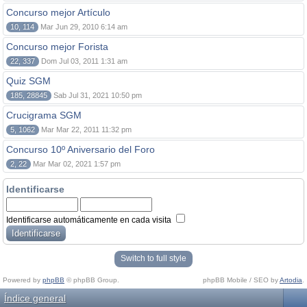
Concurso mejor Artículo
10, 114
Mar Jun 29, 2010 6:14 am
Concurso mejor Forista
22, 337
Dom Jul 03, 2011 1:31 am
Quiz SGM
185, 28845
Sab Jul 31, 2021 10:50 pm
Crucigrama SGM
5, 1062
Mar Mar 22, 2011 11:32 pm
Concurso 10º Aniversario del Foro
2, 22
Mar Mar 02, 2021 1:57 pm
Identificarse
Identificarse automáticamente en cada visita
Switch to full style
Powered by
phpBB
© phpBB Group.
phpBB Mobile / SEO by
Artodia
.
Índice general