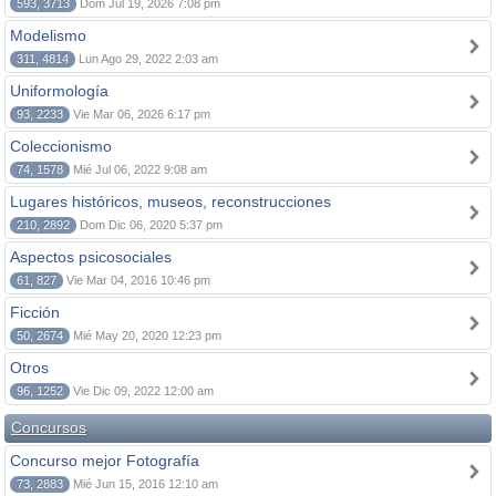
593, 3713
Dom Jul 19, 2026 7:08 pm
Modelismo
311, 4814
Lun Ago 29, 2022 2:03 am
Uniformología
93, 2233
Vie Mar 06, 2026 6:17 pm
Coleccionismo
74, 1578
Mié Jul 06, 2022 9:08 am
Lugares históricos, museos, reconstrucciones
210, 2892
Dom Dic 06, 2020 5:37 pm
Aspectos psicosociales
61, 827
Vie Mar 04, 2016 10:46 pm
Ficción
50, 2674
Mié May 20, 2020 12:23 pm
Otros
96, 1252
Vie Dic 09, 2022 12:00 am
Concursos
Concurso mejor Fotografía
73, 2883
Mié Jun 15, 2016 12:10 am