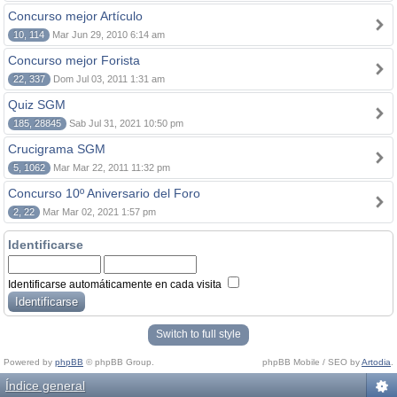
Concurso mejor Artículo
10, 114
Mar Jun 29, 2010 6:14 am
Concurso mejor Forista
22, 337
Dom Jul 03, 2011 1:31 am
Quiz SGM
185, 28845
Sab Jul 31, 2021 10:50 pm
Crucigrama SGM
5, 1062
Mar Mar 22, 2011 11:32 pm
Concurso 10º Aniversario del Foro
2, 22
Mar Mar 02, 2021 1:57 pm
Identificarse
Identificarse automáticamente en cada visita
Switch to full style
Powered by
phpBB
© phpBB Group.
phpBB Mobile / SEO by
Artodia
.
Índice general