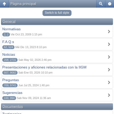
Página principal
Switch to full style
General
Normativas
2, 2
Vie Oct 23, 2009 1:15 pm
F.A.Q.s
62, 524
Mié Dic 13, 2023 8:10 pm
Noticias
208, 2731
Sab May 02, 2026 2:46 pm
Presentaciones y aficiones relacionadas con la IIGM
557, 9082
Sab Ene 03, 2026 10:10 pm
Preguntas
709, 9741
Jue Jul 25, 2024 1:40 pm
Sugerencias
100, 994
Sab Nov 09, 2024 11:36 am
Documentos