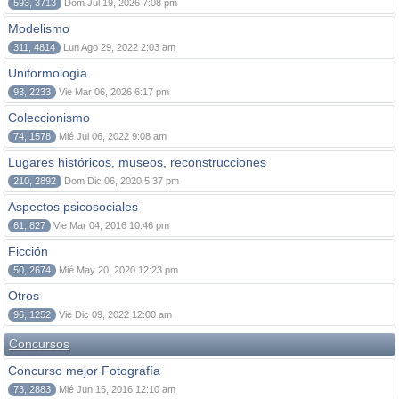
593, 3713
Dom Jul 19, 2026 7:08 pm
Modelismo
311, 4814
Lun Ago 29, 2022 2:03 am
Uniformología
93, 2233
Vie Mar 06, 2026 6:17 pm
Coleccionismo
74, 1578
Mié Jul 06, 2022 9:08 am
Lugares históricos, museos, reconstrucciones
210, 2892
Dom Dic 06, 2020 5:37 pm
Aspectos psicosociales
61, 827
Vie Mar 04, 2016 10:46 pm
Ficción
50, 2674
Mié May 20, 2020 12:23 pm
Otros
96, 1252
Vie Dic 09, 2022 12:00 am
Concursos
Concurso mejor Fotografía
73, 2883
Mié Jun 15, 2016 12:10 am