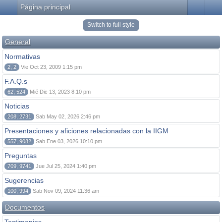
Página principal
Switch to full style
General
Normativas
2, 2
Vie Oct 23, 2009 1:15 pm
F.A.Q.s
62, 524
Mié Dic 13, 2023 8:10 pm
Noticias
208, 2731
Sab May 02, 2026 2:46 pm
Presentaciones y aficiones relacionadas con la IIGM
557, 9082
Sab Ene 03, 2026 10:10 pm
Preguntas
709, 9741
Jue Jul 25, 2024 1:40 pm
Sugerencias
100, 994
Sab Nov 09, 2024 11:36 am
Documentos