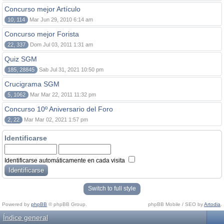
Concurso mejor Artículo
10, 114
Mar Jun 29, 2010 6:14 am
Concurso mejor Forista
22, 337
Dom Jul 03, 2011 1:31 am
Quiz SGM
185, 28845
Sab Jul 31, 2021 10:50 pm
Crucigrama SGM
5, 1062
Mar Mar 22, 2011 11:32 pm
Concurso 10º Aniversario del Foro
2, 22
Mar Mar 02, 2021 1:57 pm
Identificarse
Identificarse automáticamente en cada visita
Switch to full style
Powered by
phpBB
© phpBB Group.
phpBB Mobile / SEO by
Artodia
.
Índice general