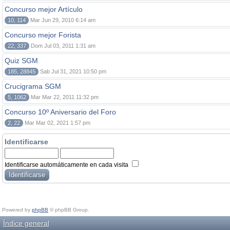
Concurso mejor Artículo
10, 114
Mar Jun 29, 2010 6:14 am
Concurso mejor Forista
22, 337
Dom Jul 03, 2011 1:31 am
Quiz SGM
185, 28845
Sab Jul 31, 2021 10:50 pm
Crucigrama SGM
5, 1062
Mar Mar 22, 2011 11:32 pm
Concurso 10º Aniversario del Foro
2, 22
Mar Mar 02, 2021 1:57 pm
Identificarse
Identificarse automáticamente en cada visita
Powered by
phpBB
© phpBB Group.
Índice general