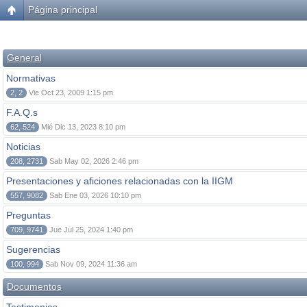
Página principal
General
Normativas
2, 2
Vie Oct 23, 2009 1:15 pm
F.A.Q.s
62, 524
Mié Dic 13, 2023 8:10 pm
Noticias
208, 2731
Sab May 02, 2026 2:46 pm
Presentaciones y aficiones relacionadas con la IIGM
557, 9082
Sab Ene 03, 2026 10:10 pm
Preguntas
709, 9741
Jue Jul 25, 2024 1:40 pm
Sugerencias
100, 994
Sab Nov 09, 2024 11:36 am
Documentos