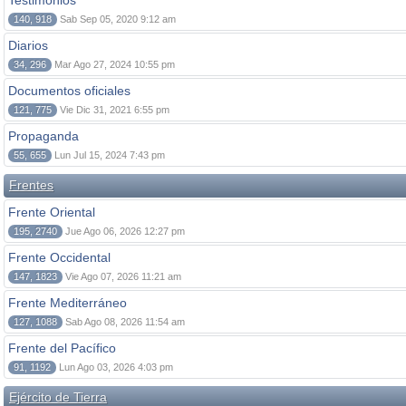
Testimonios
140, 918
Sab Sep 05, 2020 9:12 am
Diarios
34, 296
Mar Ago 27, 2024 10:55 pm
Documentos oficiales
121, 775
Vie Dic 31, 2021 6:55 pm
Propaganda
55, 655
Lun Jul 15, 2024 7:43 pm
Frentes
Frente Oriental
195, 2740
Jue Ago 06, 2026 12:27 pm
Frente Occidental
147, 1823
Vie Ago 07, 2026 11:21 am
Frente Mediterráneo
127, 1088
Sab Ago 08, 2026 11:54 am
Frente del Pacífico
91, 1192
Lun Ago 03, 2026 4:03 pm
Ejército de Tierra