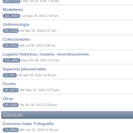
593, 3713
Dom Jul 19, 2026 7:08 pm
Modelismo
311, 4814
Lun Ago 29, 2022 2:03 am
Uniformología
93, 2233
Vie Mar 06, 2026 6:17 pm
Coleccionismo
74, 1578
Mié Jul 06, 2022 9:08 am
Lugares históricos, museos, reconstrucciones
210, 2892
Dom Dic 06, 2020 5:37 pm
Aspectos psicosociales
61, 827
Vie Mar 04, 2016 10:46 pm
Ficción
50, 2674
Mié May 20, 2020 12:23 pm
Otros
96, 1252
Vie Dic 09, 2022 12:00 am
Concursos
Concurso mejor Fotografía
73, 2883
Mié Jun 15, 2016 12:10 am