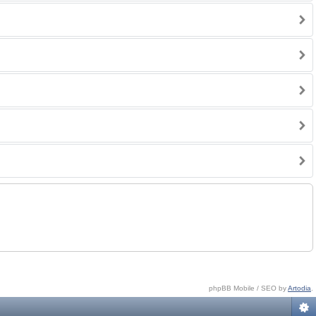
phpBB Mobile / SEO by
Artodia
.