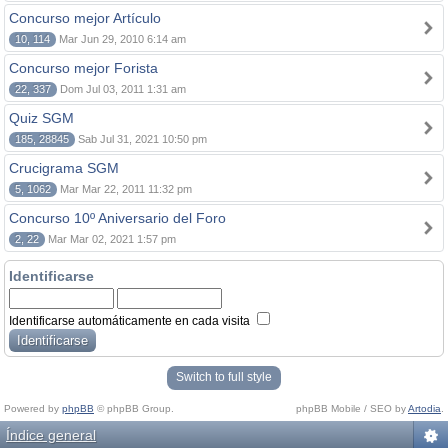
Concurso mejor Artículo
10, 114
Mar Jun 29, 2010 6:14 am
Concurso mejor Forista
22, 337
Dom Jul 03, 2011 1:31 am
Quiz SGM
185, 28845
Sab Jul 31, 2021 10:50 pm
Crucigrama SGM
5, 1062
Mar Mar 22, 2011 11:32 pm
Concurso 10º Aniversario del Foro
2, 22
Mar Mar 02, 2021 1:57 pm
Identificarse
Identificarse automáticamente en cada visita
Switch to full style
Powered by
phpBB
© phpBB Group.
phpBB Mobile / SEO by
Artodia
.
Índice general