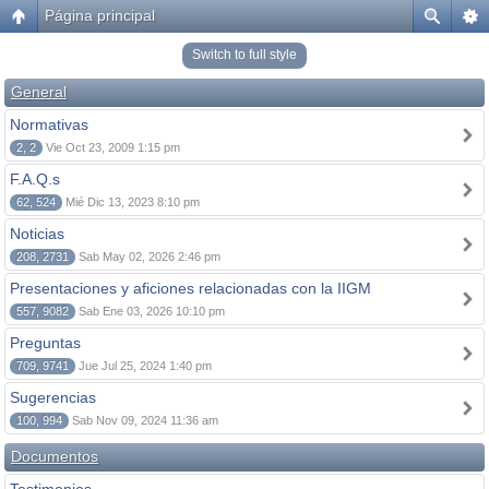
Página principal
Switch to full style
General
Normativas
2, 2
Vie Oct 23, 2009 1:15 pm
F.A.Q.s
62, 524
Mié Dic 13, 2023 8:10 pm
Noticias
208, 2731
Sab May 02, 2026 2:46 pm
Presentaciones y aficiones relacionadas con la IIGM
557, 9082
Sab Ene 03, 2026 10:10 pm
Preguntas
709, 9741
Jue Jul 25, 2024 1:40 pm
Sugerencias
100, 994
Sab Nov 09, 2024 11:36 am
Documentos