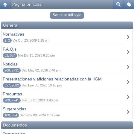
Página principal
Switch to full style
General
Normativas
2, 2
Vie Oct 23, 2009 1:15 pm
F.A.Q.s
62, 524
Mié Dic 13, 2023 8:10 pm
Noticias
208, 2731
Sab May 02, 2026 2:46 pm
Presentaciones y aficiones relacionadas con la IIGM
557, 9082
Sab Ene 03, 2026 10:10 pm
Preguntas
709, 9741
Jue Jul 25, 2024 1:40 pm
Sugerencias
100, 994
Sab Nov 09, 2024 11:36 am
Documentos