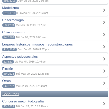
593, 3713
Dom Jul 19, 2026 7:08 pm
Modelismo
311, 4814
Lun Ago 29, 2022 2:03 am
Uniformología
93, 2233
Vie Mar 06, 2026 6:17 pm
Coleccionismo
74, 1578
Mié Jul 06, 2022 9:08 am
Lugares históricos, museos, reconstrucciones
210, 2892
Dom Dic 06, 2020 5:37 pm
Aspectos psicosociales
61, 827
Vie Mar 04, 2016 10:46 pm
Ficción
50, 2674
Mié May 20, 2020 12:23 pm
Otros
96, 1252
Vie Dic 09, 2022 12:00 am
Concursos
Concurso mejor Fotografía
73, 2883
Mié Jun 15, 2016 12:10 am