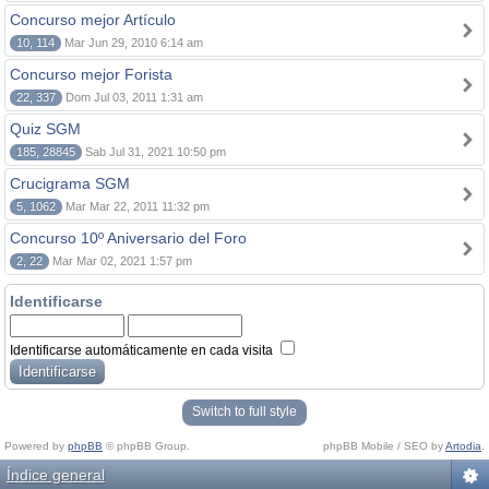
Concurso mejor Artículo
10, 114
Mar Jun 29, 2010 6:14 am
Concurso mejor Forista
22, 337
Dom Jul 03, 2011 1:31 am
Quiz SGM
185, 28845
Sab Jul 31, 2021 10:50 pm
Crucigrama SGM
5, 1062
Mar Mar 22, 2011 11:32 pm
Concurso 10º Aniversario del Foro
2, 22
Mar Mar 02, 2021 1:57 pm
Identificarse
Identificarse automáticamente en cada visita
Switch to full style
Powered by
phpBB
© phpBB Group.
phpBB Mobile / SEO by
Artodia
.
Índice general