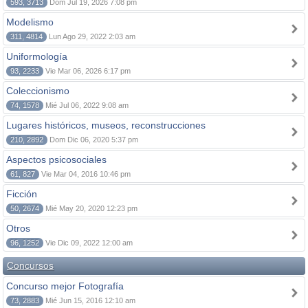
593, 3713
Dom Jul 19, 2026 7:08 pm
Modelismo
311, 4814
Lun Ago 29, 2022 2:03 am
Uniformología
93, 2233
Vie Mar 06, 2026 6:17 pm
Coleccionismo
74, 1578
Mié Jul 06, 2022 9:08 am
Lugares históricos, museos, reconstrucciones
210, 2892
Dom Dic 06, 2020 5:37 pm
Aspectos psicosociales
61, 827
Vie Mar 04, 2016 10:46 pm
Ficción
50, 2674
Mié May 20, 2020 12:23 pm
Otros
96, 1252
Vie Dic 09, 2022 12:00 am
Concursos
Concurso mejor Fotografía
73, 2883
Mié Jun 15, 2016 12:10 am