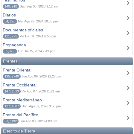
Testimonios
140, 918
Sab Sep 05, 2020 9:12 am
Diarios
34, 296
Mar Ago 27, 2024 10:55 pm
Documentos oficiales
121, 775
Vie Dic 31, 2021 6:55 pm
Propaganda
55, 655
Lun Jul 15, 2024 7:43 pm
Frentes
Frente Oriental
195, 2740
Jue Ago 06, 2026 12:27 pm
Frente Occidental
147, 1823
Vie Ago 07, 2026 11:21 am
Frente Mediterráneo
127, 1087
Dom Ago 02, 2026 3:50 pm
Frente del Pacífico
91, 1192
Lun Ago 03, 2026 4:03 pm
Ejército de Tierra