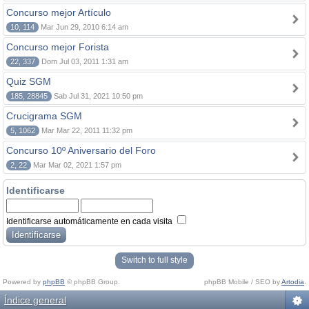
Concurso mejor Artículo
10, 114
Mar Jun 29, 2010 6:14 am
Concurso mejor Forista
22, 337
Dom Jul 03, 2011 1:31 am
Quiz SGM
185, 28845
Sab Jul 31, 2021 10:50 pm
Crucigrama SGM
5, 1062
Mar Mar 22, 2011 11:32 pm
Concurso 10º Aniversario del Foro
2, 22
Mar Mar 02, 2021 1:57 pm
Identificarse
Identificarse automáticamente en cada visita
Switch to full style
Powered by
phpBB
© phpBB Group.
phpBB Mobile / SEO by
Artodia
.
Índice general