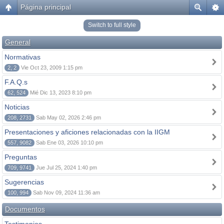
Página principal
Switch to full style
General
Normativas
2, 2
Vie Oct 23, 2009 1:15 pm
F.A.Q.s
62, 524
Mié Dic 13, 2023 8:10 pm
Noticias
208, 2731
Sab May 02, 2026 2:46 pm
Presentaciones y aficiones relacionadas con la IIGM
557, 9082
Sab Ene 03, 2026 10:10 pm
Preguntas
709, 9741
Jue Jul 25, 2024 1:40 pm
Sugerencias
100, 994
Sab Nov 09, 2024 11:36 am
Documentos