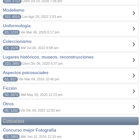
593, 3713
Dom Jul 19, 2026 7:08 pm
Modelismo
311, 4814
Lun Ago 29, 2022 2:03 am
Uniformología
93, 2233
Vie Mar 06, 2026 6:17 pm
Coleccionismo
74, 1578
Mié Jul 06, 2022 9:08 am
Lugares históricos, museos, reconstrucciones
210, 2892
Dom Dic 06, 2020 5:37 pm
Aspectos psicosociales
61, 827
Vie Mar 04, 2016 10:46 pm
Ficción
50, 2674
Mié May 20, 2020 12:23 pm
Otros
96, 1252
Vie Dic 09, 2022 12:00 am
Concursos
Concurso mejor Fotografía
73, 2883
Mié Jun 15, 2016 12:10 am