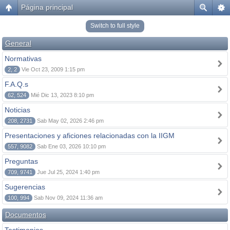
Página principal
Switch to full style
General
Normativas
2, 2
Vie Oct 23, 2009 1:15 pm
F.A.Q.s
62, 524
Mié Dic 13, 2023 8:10 pm
Noticias
208, 2731
Sab May 02, 2026 2:46 pm
Presentaciones y aficiones relacionadas con la IIGM
557, 9082
Sab Ene 03, 2026 10:10 pm
Preguntas
709, 9741
Jue Jul 25, 2024 1:40 pm
Sugerencias
100, 994
Sab Nov 09, 2024 11:36 am
Documentos