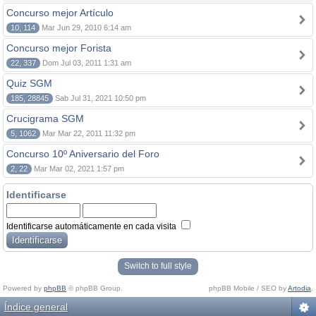
Concurso mejor Artículo
10, 114
Mar Jun 29, 2010 6:14 am
Concurso mejor Forista
22, 337
Dom Jul 03, 2011 1:31 am
Quiz SGM
185, 28845
Sab Jul 31, 2021 10:50 pm
Crucigrama SGM
5, 1062
Mar Mar 22, 2011 11:32 pm
Concurso 10º Aniversario del Foro
2, 22
Mar Mar 02, 2021 1:57 pm
Identificarse
Identificarse automáticamente en cada visita
Switch to full style
Powered by
phpBB
© phpBB Group.
phpBB Mobile / SEO by
Artodia
.
Índice general