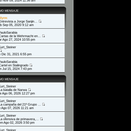
ab Nov 09, 2024 11:36 am
IMO MENSAJE
Wyrm
Entrevista a Jorge Sanjin…
ab Sep 05, 2020 9:12 am
PauloSarabia
Cartas de la Wehrmacht en…
ar Ago 27, 2024 10:55 pm
Kurt_Steiner
ie Dic 31, 2021 6:55 pm
PauloSarabia
Cartel en Stalingrado
un Jul 15, 2024 7:43 pm
IMO MENSAJE
Kurt_Steiner
La batalla de Narwa
ue Ago 06, 2026 12:27 pm
Kurt_Steiner
La campaña del 21º Grupo …
ie Ago 07, 2026 11:21 am
Kurt_Steiner
La ofensiva de primavera,…
om Ago 02, 2026 3:50 pm
Kurt_Steiner