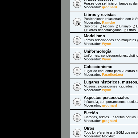
Frases que se hicieron famosas du
Moderador:
grognard
Libros y revistas
Publicaciones relacionadas con la
Moderador:
Ramcke
Subforos:
Ficción
,
Ensayo
,
B
Obras descatalogadas
,
Otros
Modelismo
Temas relacionados con maquetas 
Moderador:
Wyrm
Uniformología
Uniformes, condecoraciones, distinc
Moderador:
Wyrm
Coleccionismo
Lugar de encuentro para vuestras c
Moderador:
ParadiseLost
Lugares históricos, museos
Museos, exposiciones, ciudades... 
Moderador:
Wyrm
Aspectos psicosociales
Influencia, comportamientos, socieda
Moderador:
grognard
Ficción
Historias, relatos... escritos por los
Moderador:
grognard
Otros
Todo lo referente a la SGM que no t
Moderador:
Mod Aux