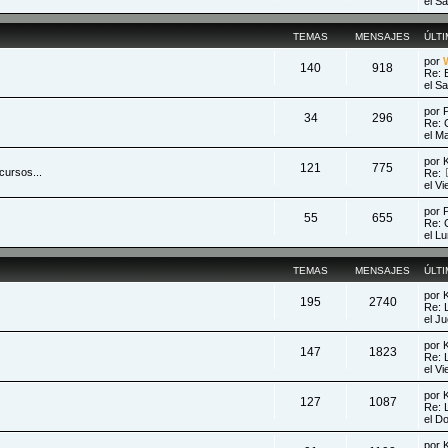
el S
TEMAS
MENSAJES
ÚLT
por
140
918
Re: 
el S
por
34
296
Re: 
el M
por
121
775
cursos...
Re:
el V
por
55
655
Re: 
el L
TEMAS
MENSAJES
ÚLT
por
195
2740
Re: 
el J
por
147
1823
Re: 
el V
por
127
1087
Re: 
el D
por