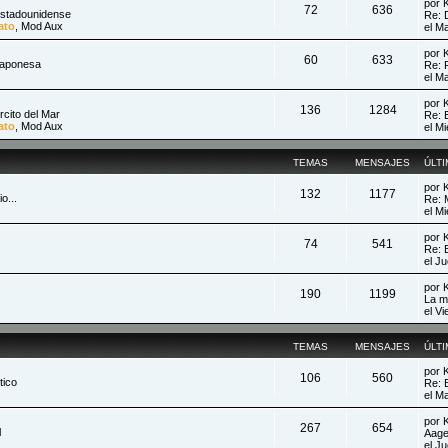
por
72
636
Estadounidense
Re: 
ato
,
Mod Aux
el M
por
60
633
Japonesa
Re: 
el M
por
136
1284
rcito del Mar
Re: 
ato
,
Mod Aux
el M
TEMAS
MENSAJES
ÚLT
por
132
1177
o...
Re: 
el M
por
74
541
Re: 
el J
por
190
1199
La m
el V
TEMAS
MENSAJES
ÚLT
por
106
560
tico
Re: 
el M
por
267
654
l
Aage
el J