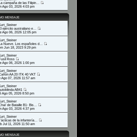
La campaña de las Filipin…
un Ago 03, 2026 4:03 pm
IMO MENSAJE
Kurt_Steiner
El ejército australiano e…
ue Ago 06, 2026 12:05 pm
Kurt_Steiner
La Nueve. Los españoles d…
om Jun 18, 2023 9:29 pm
Kurt_Steiner
Fusil Ross
ue Ago 06, 2026 1:00 pm
Kurt_Steiner
Cañón AA 20 ITK 40 VKT
ie Ago 07, 2026 11:57 am
Kurt_Steiner
Autoblinda AB41
ié Ago 05, 2026 8:50 pm
Kurt_Steiner
Char de Bataille B1- Bis…
un Ago 03, 2026 4:37 pm
Kurt_Steiner
Tácticas de la infantería…
ab Jul 11, 2026 11:50 am
IMO MENSAJE