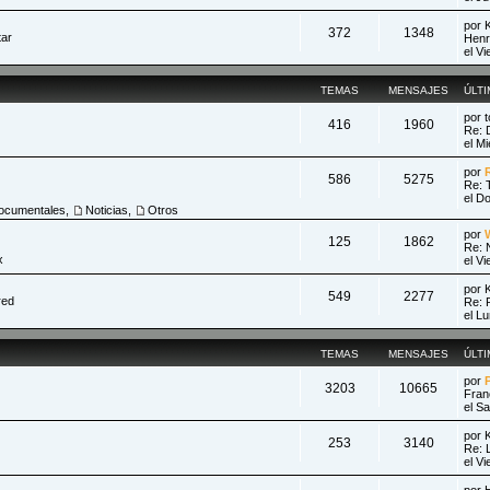
por
372
1348
tar
Henr
el V
TEMAS
MENSAJES
ÚLT
por
416
1960
Re: 
el M
por
586
5275
Re: 
el D
ocumentales
,
Noticias
,
Otros
por
125
1862
Re: 
x
el V
por
549
2277
red
Re: 
el L
TEMAS
MENSAJES
ÚLT
por
3203
10665
Fran
el S
por
253
3140
Re: 
el V
por