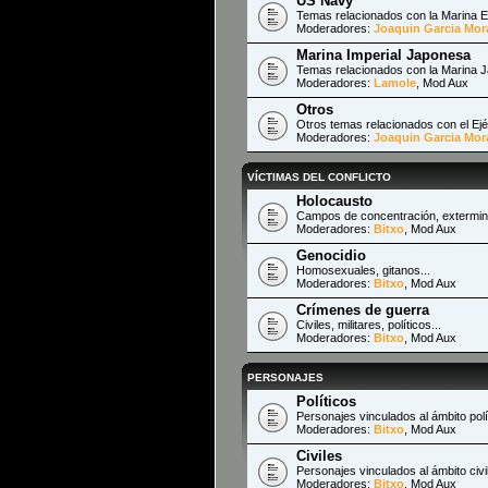
US Navy
Temas relacionados con la Marina 
Moderadores:
Joaquin Garcia Mor
Marina Imperial Japonesa
Temas relacionados con la Marina 
Moderadores:
Lamole
,
Mod Aux
Otros
Otros temas relacionados con el Ejé
Moderadores:
Joaquin Garcia Mor
VÍCTIMAS DEL CONFLICTO
Holocausto
Campos de concentración, extermini
Moderadores:
Bitxo
,
Mod Aux
Genocidio
Homosexuales, gitanos...
Moderadores:
Bitxo
,
Mod Aux
Crímenes de guerra
Civiles, militares, políticos...
Moderadores:
Bitxo
,
Mod Aux
PERSONAJES
Políticos
Personajes vinculados al ámbito polí
Moderadores:
Bitxo
,
Mod Aux
Civiles
Personajes vinculados al ámbito civi
Moderadores:
Bitxo
,
Mod Aux