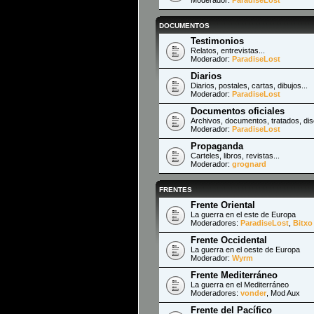
DOCUMENTOS
Testimonios
Relatos, entrevistas...
Moderador:
ParadiseLost
Diarios
Diarios, postales, cartas, dibujos...
Moderador:
ParadiseLost
Documentos oficiales
Archivos, documentos, tratados, dis
Moderador:
ParadiseLost
Propaganda
Carteles, libros, revistas...
Moderador:
grognard
FRENTES
Frente Oriental
La guerra en el este de Europa
Moderadores:
ParadiseLost
,
Bitxo
Frente Occidental
La guerra en el oeste de Europa
Moderador:
Wyrm
Frente Mediterráneo
La guerra en el Mediterráneo
Moderadores:
vonder
,
Mod Aux
Frente del Pacífico