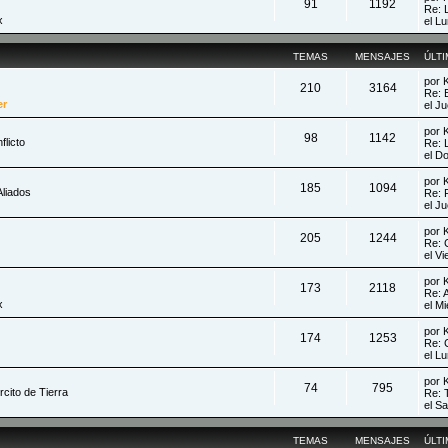
91
1192
Re: 
x
el L
TEMAS
MENSAJES
ÚLT
por
210
3164
Re: 
er
el J
por
98
1142
flicto
Re: 
el D
por
185
1094
liados
Re: 
el J
por
205
1244
Re: 
el V
por
173
2118
Re: 
x
el M
por
174
1253
Re: 
el L
por
74
795
cito de Tierra
Re: 
el S
TEMAS
MENSAJES
ÚLT