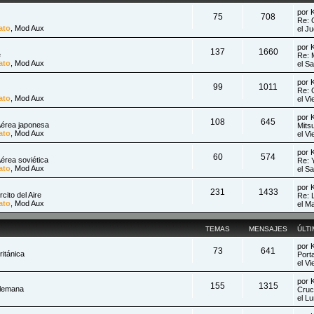
por
75
708
Re: 
ato
,
Mod Aux
el J
por
137
1660
e
Re: 
ato
,
Mod Aux
el S
por
99
1011
Re: 
ato
,
Mod Aux
el V
por
108
645
Aérea japonesa
Mits
ato
,
Mod Aux
el V
por
60
574
érea soviética
Re: 
ato
,
Mod Aux
el S
por
231
1433
cito del Aire
Re: 
ato
,
Mod Aux
el M
TEMAS
MENSAJES
ÚLT
por
73
641
itánica
Port
el V
por
155
1315
Alemana
Cruc
el L