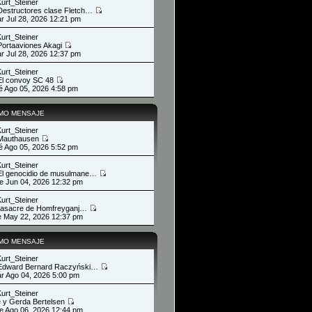
Kurt_Steiner
Destructores clase Fletch…
ar Jul 28, 2026 12:21 pm
Kurt_Steiner
Portaaviones Akagi
ar Jul 28, 2026 12:37 pm
Kurt_Steiner
El convoy SC 48
ié Ago 05, 2026 4:58 pm
IMO MENSAJE
Kurt_Steiner
Mauthausen
ié Ago 05, 2026 5:52 pm
Kurt_Steiner
El genocidio de musulmane…
ue Jun 04, 2026 12:32 pm
Kurt_Steiner
asacre de Homfreyganj…
ie May 22, 2026 12:37 pm
IMO MENSAJE
Kurt_Steiner
Edward Bernard Raczyński…
ar Ago 04, 2026 5:00 pm
Kurt_Steiner
 y Gerda Bertelsen
ue Ago 06, 2026 12:44 pm