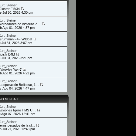
Kurt_Steiner
Gloster F.5/34
ue Jul 30, 2026 4:30 pm
Kurt_Steiner
Marcadores de victorias d…
ab Ago 01, 2026 4:37 pm
Kurt_Steiner
Grumman F4F Wildcat
ie Jul 31, 2026 3:07 pm
Kurt_Steiner
ubishi B4M
ie Jul 31, 2026 3:21 pm
Kurt_Steiner
Yakovlev Yak-7
ab Ago 01, 2026 4:22 pm
Kurt_Steiner
La operación Bellicose, 1…
ar Ago 04, 2026 4:47 pm
IMO MENSAJE
Kurt_Steiner
aaviones ligero HMS U…
ie Ago 07, 2026 12:41 pm
Kurt_Steiner
eros pesados de la cl…
un Jul 27, 2026 12:48 pm