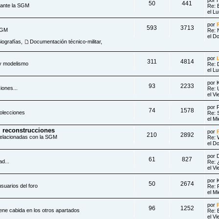
50
441
rante la SGM
Re: 
el L
por
593
3713
 SGM
Re: 
el D
iografías
,
Documentación técnico-militar
,
por
311
4814
y modelismo
Re: 
el L
por
93
2233
iones...
Re: 
el V
por
74
1578
olecciones
Re: 
el M
, reconstrucciones
por
210
2892
relacionadas con la SGM
Re: 
el D
por
61
827
d...
Re: 
el V
por
50
2674
 usuarios del foro
Re: 
el M
por
96
1252
iene cabida en los otros apartados
Re: E
el V