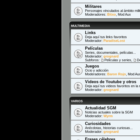
Militares
Personajes vinculados al ámbito mili
Moderadores:
Bitxo
,
Mod Aux
MULTIMEDIA
Links
Deja aquí tus links favoritos
Moderador:
ParadiseLost
Películas
Series, documentales, películas...
Moderador:
grognard
Subforos:
Películas y series
,
D
Juegos
Ocio y adicción
Moderadores:
Baron Rojo
,
Mod Au
Videos de Youtube y otros
Deja aquí tus videos favoritos en la 
Moderador:
grognard
VARIOS
Actualidad SGM
Noticias actuales sobre la SGM
Moderador:
Wyrm
Curiosidades
Anécdotas, historias curiosas...
Moderador:
grognard
Frases célebres