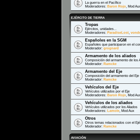
La guerra en el Pacífico
Moderadores:
Baron Rojo
,
Mod Au
EJÉRCITO DE TIERRA
Tropas
Ejércitos, unidades...
Moderadores:
ParadiseLost
,
vond
Españoles en la SGM
Españoles que participaron en el con
Moderador:
grognard
Armamento de los aliados
Composición del armamento de los A
Moderador:
Ramcke
Armamento del Eje
Composición del armamento del Eje
Moderador:
Ramcke
Vehículos del Eje
Vehículos utilizados por el Eje
Moderadores:
Baron Rojo
,
Mod Au
Vehículos de los aliados
Vehículos utilizados por los Aliados
Moderadores:
Lamole
,
Mod Aux
Otros
Otros temas relacionados con el Ejér
Moderador:
Ramcke
AVIACIÓN