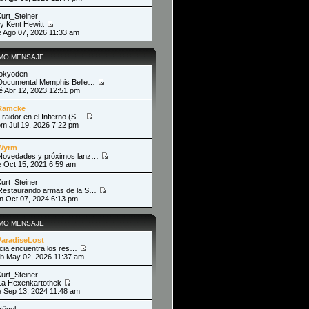
Kurt_Steiner
y Kent Hewitt
ie Ago 07, 2026 11:33 am
IMO MENSAJE
tokyoden
Documental Memphis Belle…
ié Abr 12, 2023 12:51 pm
Ramcke
Traidor en el Infierno (S…
om Jul 19, 2026 7:22 pm
Wyrm
Novedades y próximos lanz…
ie Oct 15, 2021 6:59 am
Kurt_Steiner
Restaurando armas de la S…
un Oct 07, 2024 6:13 pm
IMO MENSAJE
ParadiseLost
cia encuentra los res…
ab May 02, 2026 11:37 am
Kurt_Steiner
La Hexenkartothek
ie Sep 13, 2024 11:48 am
Hügel