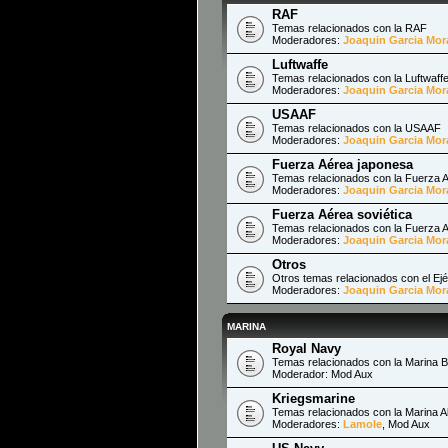
RAF
Temas relacionados con la RAF
Moderadores:
Joaquin Garcia Mor
Luftwaffe
Temas relacionados con la Luftwaff
Moderadores:
Joaquin Garcia Mor
USAAF
Temas relacionados con la USAAF
Moderadores:
Joaquin Garcia Mor
Fuerza Aérea japonesa
Temas relacionados con la Fuerza 
Moderadores:
Joaquin Garcia Mor
Fuerza Aérea soviética
Temas relacionados con la Fuerza A
Moderadores:
Joaquin Garcia Mor
Otros
Otros temas relacionados con el Ejér
Moderadores:
Joaquin Garcia Mor
MARINA
Royal Navy
Temas relacionados con la Marina Br
Moderador:
Mod Aux
Kriegsmarine
Temas relacionados con la Marina 
Moderadores:
Lamole
,
Mod Aux