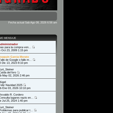
Fecha actual Sab Ago 08, 2026 6:56 am
IMO MENSAJE
Administrador
as para la compra-ven…
ie Oct 23, 2009 1:15 pm
Joaquin Garcia Morato
Fallo de Google o fallo m…
ié Dic 13, 2023 8:10 pm
Kurt_Steiner
Caída del foro
ab May 02, 2026 2:46 pm
Hügel
Feliz Navidad 2025
ab Ene 03, 2026 10:10 pm
Osvaldo R. Cordero
Consulta lugares nazis en…
ue Jul 25, 2024 1:40 pm
Kurt_Steiner
Problemas para publicar t…