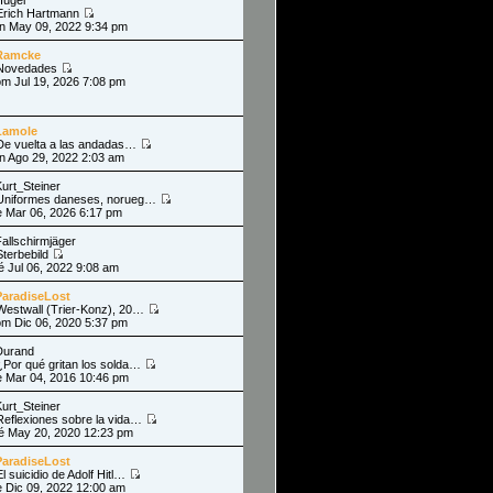
Erich Hartmann
un May 09, 2022 9:34 pm
Ramcke
Novedades
om Jul 19, 2026 7:08 pm
Lamole
De vuelta a las andadas…
un Ago 29, 2022 2:03 am
Kurt_Steiner
Uniformes daneses, norueg…
ie Mar 06, 2026 6:17 pm
Fallschirmjäger
Sterbebild
ié Jul 06, 2022 9:08 am
ParadiseLost
Westwall (Trier-Konz), 20…
om Dic 06, 2020 5:37 pm
Durand
¿Por qué gritan los solda…
ie Mar 04, 2016 10:46 pm
Kurt_Steiner
Reflexiones sobre la vida…
ié May 20, 2020 12:23 pm
ParadiseLost
l suicidio de Adolf Hitl…
ie Dic 09, 2022 12:00 am