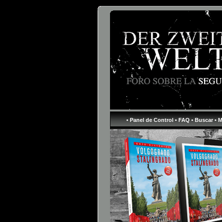
• Panel de Control
• FAQ
• Buscar
• 