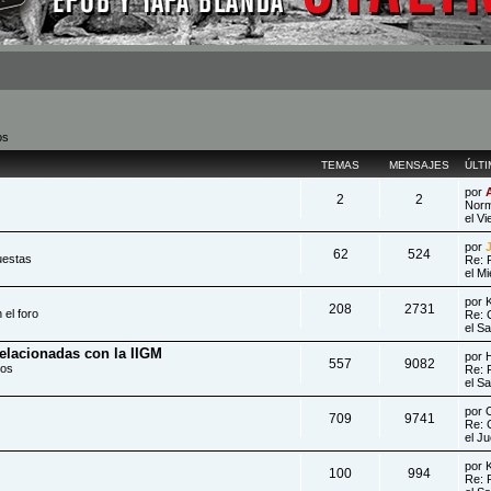
os
TEMAS
MENSAJES
ÚLT
por
2
2
Norm
el V
por
62
524
uestas
Re: 
el M
por
208
2731
 el foro
Re: 
el S
relacionadas con la IIGM
por
557
9082
dos
Re: 
el S
por
709
9741
Re: 
el J
por
100
994
Re: 