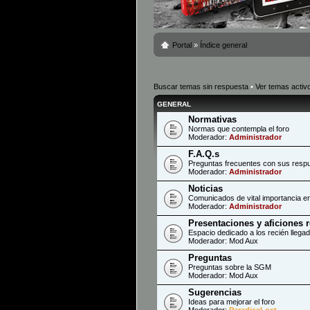
Portal
»
Índice general
Buscar temas sin respuesta
•
Ver temas activ
GENERAL
Normativas
Normas que contempla el foro
Moderador:
Administrador
F.A.Q.s
Preguntas frecuentes con sus resp
Moderador:
Administrador
Noticias
Comunicados de vital importancia en
Moderador:
Administrador
Presentaciones y aficiones 
Espacio dedicado a los recién llega
Moderador:
Mod Aux
Preguntas
Preguntas sobre la SGM
Moderador:
Mod Aux
Sugerencias
Ideas para mejorar el foro
Moderador:
ParadiseLost