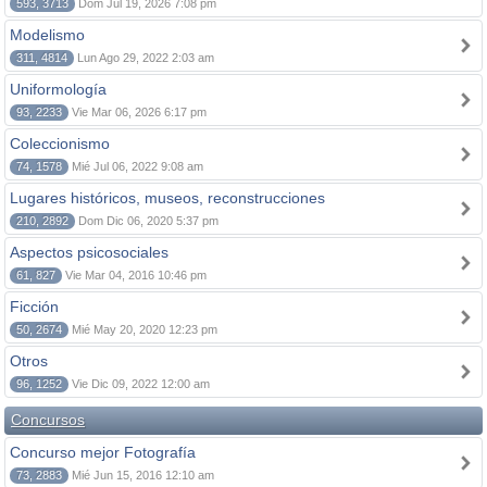
593, 3713
Dom Jul 19, 2026 7:08 pm
Modelismo
311, 4814
Lun Ago 29, 2022 2:03 am
Uniformología
93, 2233
Vie Mar 06, 2026 6:17 pm
Coleccionismo
74, 1578
Mié Jul 06, 2022 9:08 am
Lugares históricos, museos, reconstrucciones
210, 2892
Dom Dic 06, 2020 5:37 pm
Aspectos psicosociales
61, 827
Vie Mar 04, 2016 10:46 pm
Ficción
50, 2674
Mié May 20, 2020 12:23 pm
Otros
96, 1252
Vie Dic 09, 2022 12:00 am
Concursos
Concurso mejor Fotografía
73, 2883
Mié Jun 15, 2016 12:10 am