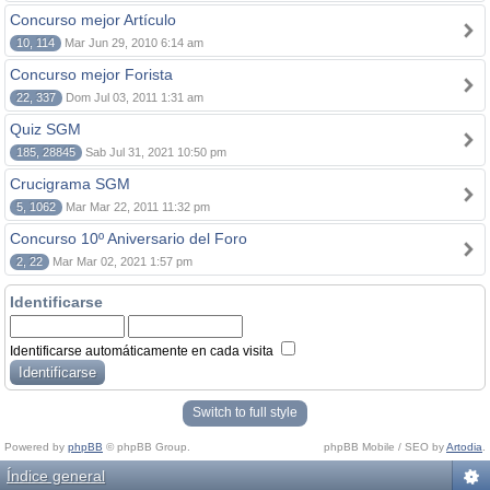
Concurso mejor Artículo
10, 114
Mar Jun 29, 2010 6:14 am
Concurso mejor Forista
22, 337
Dom Jul 03, 2011 1:31 am
Quiz SGM
185, 28845
Sab Jul 31, 2021 10:50 pm
Crucigrama SGM
5, 1062
Mar Mar 22, 2011 11:32 pm
Concurso 10º Aniversario del Foro
2, 22
Mar Mar 02, 2021 1:57 pm
Identificarse
Identificarse automáticamente en cada visita
Switch to full style
Powered by
phpBB
© phpBB Group.
phpBB Mobile / SEO by
Artodia
.
Índice general