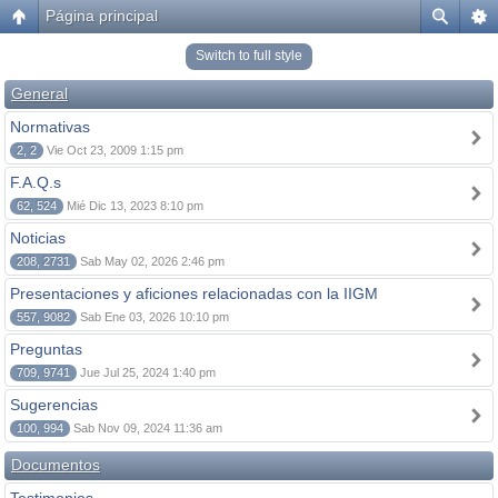
Página principal
Switch to full style
General
Normativas
2, 2
Vie Oct 23, 2009 1:15 pm
F.A.Q.s
62, 524
Mié Dic 13, 2023 8:10 pm
Noticias
208, 2731
Sab May 02, 2026 2:46 pm
Presentaciones y aficiones relacionadas con la IIGM
557, 9082
Sab Ene 03, 2026 10:10 pm
Preguntas
709, 9741
Jue Jul 25, 2024 1:40 pm
Sugerencias
100, 994
Sab Nov 09, 2024 11:36 am
Documentos