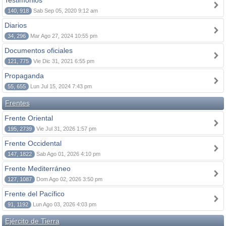
Testimonios
140, 918
Sab Sep 05, 2020 9:12 am
Diarios
34, 296
Mar Ago 27, 2024 10:55 pm
Documentos oficiales
121, 775
Vie Dic 31, 2021 6:55 pm
Propaganda
55, 655
Lun Jul 15, 2024 7:43 pm
Frentes
Frente Oriental
195, 2739
Vie Jul 31, 2026 1:57 pm
Frente Occidental
147, 1822
Sab Ago 01, 2026 4:10 pm
Frente Mediterráneo
127, 1087
Dom Ago 02, 2026 3:50 pm
Frente del Pacífico
91, 1192
Lun Ago 03, 2026 4:03 pm
Ejército de Tierra