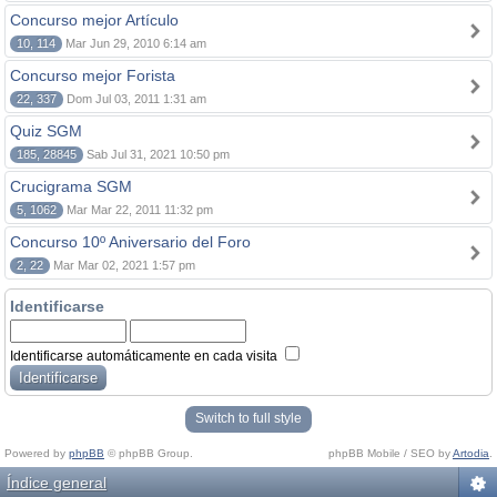
Concurso mejor Artículo
10, 114
Mar Jun 29, 2010 6:14 am
Concurso mejor Forista
22, 337
Dom Jul 03, 2011 1:31 am
Quiz SGM
185, 28845
Sab Jul 31, 2021 10:50 pm
Crucigrama SGM
5, 1062
Mar Mar 22, 2011 11:32 pm
Concurso 10º Aniversario del Foro
2, 22
Mar Mar 02, 2021 1:57 pm
Identificarse
Identificarse automáticamente en cada visita
Switch to full style
Powered by
phpBB
© phpBB Group.
phpBB Mobile / SEO by
Artodia
.
Índice general