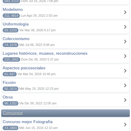
593, 3713
Dom Jul 19, 2026 7:08 pm
Modelismo
311, 4814
Lun Ago 29, 2022 2:03 am
Uniformología
93, 2233
Vie Mar 06, 2026 6:17 pm
Coleccionismo
74, 1578
Mié Jul 06, 2022 9:08 am
Lugares históricos, museos, reconstrucciones
210, 2892
Dom Dic 06, 2020 5:37 pm
Aspectos psicosociales
61, 827
Vie Mar 04, 2016 10:46 pm
Ficción
50, 2674
Mié May 20, 2020 12:23 pm
Otros
96, 1252
Vie Dic 09, 2022 12:00 am
Concursos
Concurso mejor Fotografía
73, 2883
Mié Jun 15, 2016 12:10 am