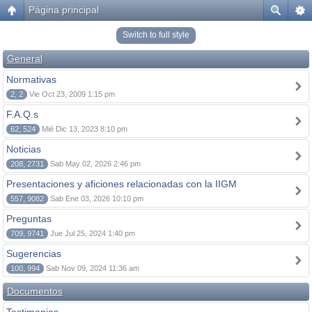
Página principal
Switch to full style
General
Normativas
2, 2
Vie Oct 23, 2009 1:15 pm
F.A.Q.s
62, 524
Mié Dic 13, 2023 8:10 pm
Noticias
208, 2731
Sab May 02, 2026 2:46 pm
Presentaciones y aficiones relacionadas con la IIGM
557, 9082
Sab Ene 03, 2026 10:10 pm
Preguntas
709, 9741
Jue Jul 25, 2024 1:40 pm
Sugerencias
100, 994
Sab Nov 09, 2024 11:36 am
Documentos