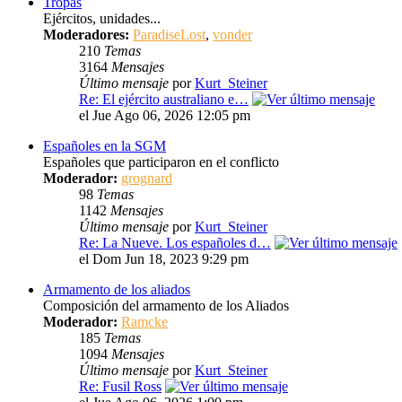
Tropas
Ejércitos, unidades...
Moderadores:
ParadiseLost
,
vonder
210
Temas
3164
Mensajes
Último mensaje
por
Kurt_Steiner
Re: El ejército australiano e…
el Jue Ago 06, 2026 12:05 pm
Españoles en la SGM
Españoles que participaron en el conflicto
Moderador:
grognard
98
Temas
1142
Mensajes
Último mensaje
por
Kurt_Steiner
Re: La Nueve. Los españoles d…
el Dom Jun 18, 2023 9:29 pm
Armamento de los aliados
Composición del armamento de los Aliados
Moderador:
Ramcke
185
Temas
1094
Mensajes
Último mensaje
por
Kurt_Steiner
Re: Fusil Ross