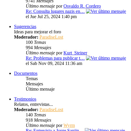
9741
Mensajes
Último mensaje
por
Osvaldo R. Cordero
Re: Consulta lugares nazis en…
el Jue Jul 25, 2024 1:40 pm
Sugerencias
Ideas para mejorar el foro
Moderador:
ParadiseLost
100
Temas
994
Mensajes
Último mensaje
por
Kurt_Steiner
Re: Problemas para publicar t…
el Sab Nov 09, 2024 11:36 am
Documentos
Temas
Mensajes
Último mensaje
Testimonios
Relatos, entrevistas...
Moderador:
ParadiseLost
140
Temas
918
Mensajes
Último mensaje
por
Wyrm
Re: Entrevista a Jorge Sanjin…