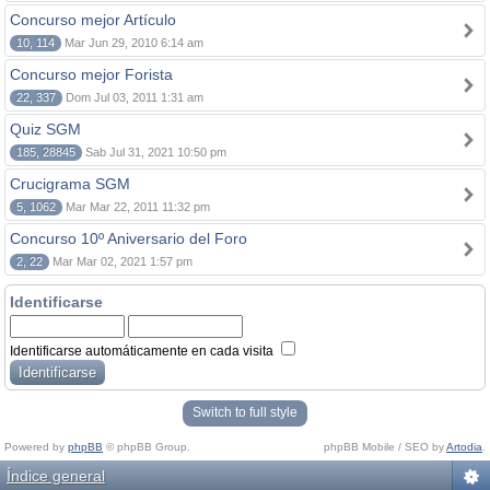
Concurso mejor Artículo
10, 114
Mar Jun 29, 2010 6:14 am
Concurso mejor Forista
22, 337
Dom Jul 03, 2011 1:31 am
Quiz SGM
185, 28845
Sab Jul 31, 2021 10:50 pm
Crucigrama SGM
5, 1062
Mar Mar 22, 2011 11:32 pm
Concurso 10º Aniversario del Foro
2, 22
Mar Mar 02, 2021 1:57 pm
Identificarse
Identificarse automáticamente en cada visita
Switch to full style
Powered by
phpBB
© phpBB Group.
phpBB Mobile / SEO by
Artodia
.
Índice general