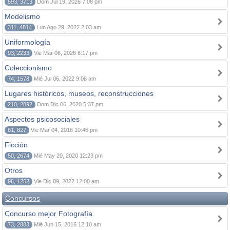
593, 3713
Dom Jul 19, 2026 7:08 pm
Modelismo
311, 4814
Lun Ago 29, 2022 2:03 am
Uniformología
93, 2233
Vie Mar 06, 2026 6:17 pm
Coleccionismo
74, 1578
Mié Jul 06, 2022 9:08 am
Lugares históricos, museos, reconstrucciones
210, 2892
Dom Dic 06, 2020 5:37 pm
Aspectos psicosociales
61, 827
Vie Mar 04, 2016 10:46 pm
Ficción
50, 2674
Mié May 20, 2020 12:23 pm
Otros
96, 1252
Vie Dic 09, 2022 12:00 am
Concursos
Concurso mejor Fotografía
73, 2883
Mié Jun 15, 2016 12:10 am