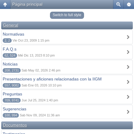
Página principal
Switch to full style
General
Normativas
2, 2
Vie Oct 23, 2009 1:15 pm
F.A.Q.s
62, 524
Mié Dic 13, 2023 8:10 pm
Noticias
208, 2731
Sab May 02, 2026 2:46 pm
Presentaciones y aficiones relacionadas con la IIGM
557, 9082
Sab Ene 03, 2026 10:10 pm
Preguntas
709, 9741
Jue Jul 25, 2024 1:40 pm
Sugerencias
100, 994
Sab Nov 09, 2024 11:36 am
Documentos