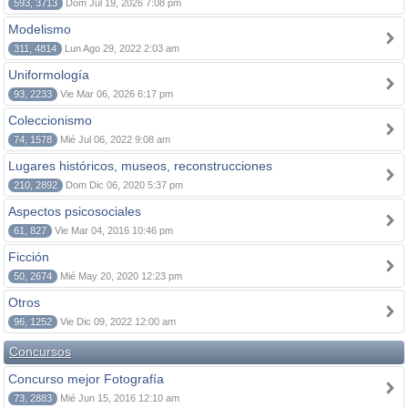
593, 3713
Dom Jul 19, 2026 7:08 pm
Modelismo
311, 4814
Lun Ago 29, 2022 2:03 am
Uniformología
93, 2233
Vie Mar 06, 2026 6:17 pm
Coleccionismo
74, 1578
Mié Jul 06, 2022 9:08 am
Lugares históricos, museos, reconstrucciones
210, 2892
Dom Dic 06, 2020 5:37 pm
Aspectos psicosociales
61, 827
Vie Mar 04, 2016 10:46 pm
Ficción
50, 2674
Mié May 20, 2020 12:23 pm
Otros
96, 1252
Vie Dic 09, 2022 12:00 am
Concursos
Concurso mejor Fotografía
73, 2883
Mié Jun 15, 2016 12:10 am