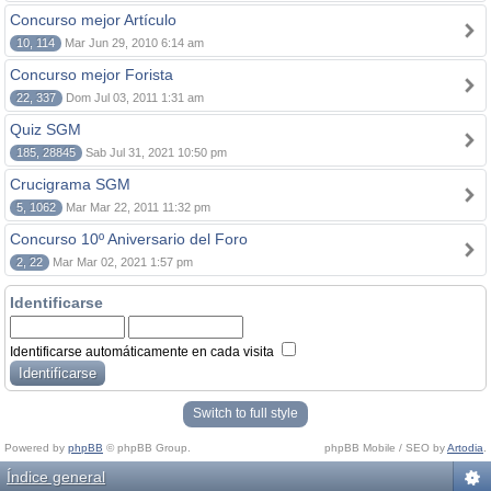
Concurso mejor Artículo
10, 114
Mar Jun 29, 2010 6:14 am
Concurso mejor Forista
22, 337
Dom Jul 03, 2011 1:31 am
Quiz SGM
185, 28845
Sab Jul 31, 2021 10:50 pm
Crucigrama SGM
5, 1062
Mar Mar 22, 2011 11:32 pm
Concurso 10º Aniversario del Foro
2, 22
Mar Mar 02, 2021 1:57 pm
Identificarse
Identificarse automáticamente en cada visita
Switch to full style
Powered by
phpBB
© phpBB Group.
phpBB Mobile / SEO by
Artodia
.
Índice general