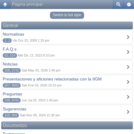
Página principal
Switch to full style
General
Normativas
2, 2
Vie Oct 23, 2009 1:15 pm
F.A.Q.s
62, 524
Mié Dic 13, 2023 8:10 pm
Noticias
208, 2731
Sab May 02, 2026 2:46 pm
Presentaciones y aficiones relacionadas con la IIGM
557, 9082
Sab Ene 03, 2026 10:10 pm
Preguntas
709, 9741
Jue Jul 25, 2024 1:40 pm
Sugerencias
100, 994
Sab Nov 09, 2024 11:36 am
Documentos