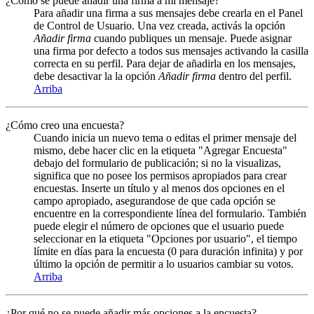
¿Cómo se puede añadir una firma a mi mensaje?
Para añadir una firma a sus mensajes debe crearla en el Panel
de Control de Usuario. Una vez creada, activás la opción
Añadir firma
cuando publiques un mensaje. Puede asignar
una firma por defecto a todos sus mensajes activando la casilla
correcta en su perfil. Para dejar de añadirla en los mensajes,
debe desactivar la la opción
Añadir firma
dentro del perfil.
Arriba
¿Cómo creo una encuesta?
Cuando inicia un nuevo tema o editas el primer mensaje del
mismo, debe hacer clic en la etiqueta "Agregar Encuesta"
debajo del formulario de publicación; si no la visualizas,
significa que no posee los permisos apropiados para crear
encuestas. Inserte un título y al menos dos opciones en el
campo apropiado, asegurandose de que cada opción se
encuentre en la correspondiente línea del formulario. También
puede elegir el número de opciones que el usuario puede
seleccionar en la etiqueta "Opciones por usuario", el tiempo
límite en días para la encuesta (0 para duración infinita) y por
último la opción de permitir a lo usuarios cambiar su votos.
Arriba
¿Por qué no se puede añadir más opciones a la encuesta?