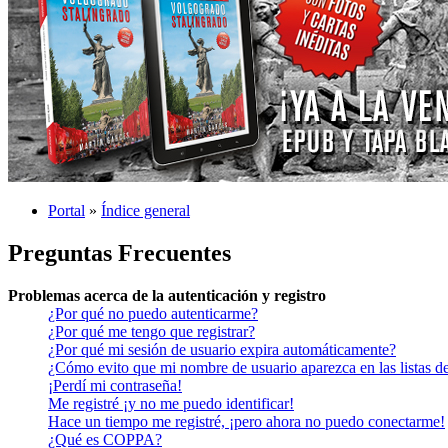
Portal
»
Índice general
Preguntas Frecuentes
Problemas acerca de la autenticación y registro
¿Por qué no puedo autenticarme?
¿Por qué me tengo que registrar?
¿Por qué mi sesión de usuario expira automáticamente?
¿Cómo evito que mi nombre de usuario aparezca en las listas de
¡Perdí mi contraseña!
Me registré ¡y no me puedo identificar!
Hace un tiempo me registré, ¡pero ahora no puedo conectarme!
¿Qué es COPPA?