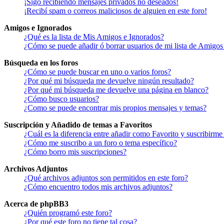
¡Sigo recibiendo mensajes privados no deseados!
¡Recibí spam o correos maliciosos de alguien en este foro!
Amigos e Ignorados
¿Qué es la lista de Mis Amigos e Ignorados?
¿Cómo se puede añadir ó borrar usuarios de mi lista de Amigos
Búsqueda en los foros
¿Cómo se puede buscar en uno o varios foros?
¿Por qué mi búsqueda me devuelve ningún resultado?
¿Por qué mi búsqueda me devuelve una página en blanco?
¿Cómo busco usuarios?
¿Como se puede encontrar mis propios mensajes y temas?
Suscripción y Añadido de temas a Favoritos
¿Cuál es la diferencia entre añadir como Favorito y suscribirme
¿Cómo me suscribo a un foro o tema específico?
¿Cómo borro mis suscripciones?
Archivos Adjuntos
¿Qué archivos adjuntos son permitidos en este foro?
¿Cómo encuentro todos mis archivos adjuntos?
Acerca de phpBB3
¿Quién programó este foro?
¿Por qué este foro no tiene tal cosa?