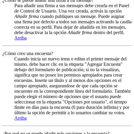
¿Cómo se puede añadir una firma a mi mensaje?
Para añadir una firma a sus mensajes debe crearla en el Panel
de Control de Usuario. Una vez creada, activás la opción
Añadir firma
cuando publiques un mensaje. Puede asignar
una firma por defecto a todos sus mensajes activando la casilla
correcta en su perfil. Para dejar de añadirla en los mensajes,
debe desactivar la la opción
Añadir firma
dentro del perfil.
Arriba
¿Cómo creo una encuesta?
Cuando inicia un nuevo tema o editas el primer mensaje del
mismo, debe hacer clic en la etiqueta "Agregar Encuesta"
debajo del formulario de publicación; si no la visualizas,
significa que no posee los permisos apropiados para crear
encuestas. Inserte un título y al menos dos opciones en el
campo apropiado, asegurandose de que cada opción se
encuentre en la correspondiente línea del formulario. También
puede elegir el número de opciones que el usuario puede
seleccionar en la etiqueta "Opciones por usuario", el tiempo
límite en días para la encuesta (0 para duración infinita) y por
último la opción de permitir a lo usuarios cambiar su votos.
Arriba
¿Por qué no se puede añadir más opciones a la encuesta?