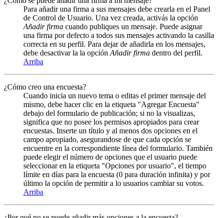
¿Cómo se puede añadir una firma a mi mensaje?
Para añadir una firma a sus mensajes debe crearla en el Panel
de Control de Usuario. Una vez creada, activás la opción
Añadir firma
cuando publiques un mensaje. Puede asignar
una firma por defecto a todos sus mensajes activando la casilla
correcta en su perfil. Para dejar de añadirla en los mensajes,
debe desactivar la la opción
Añadir firma
dentro del perfil.
Arriba
¿Cómo creo una encuesta?
Cuando inicia un nuevo tema o editas el primer mensaje del
mismo, debe hacer clic en la etiqueta "Agregar Encuesta"
debajo del formulario de publicación; si no la visualizas,
significa que no posee los permisos apropiados para crear
encuestas. Inserte un título y al menos dos opciones en el
campo apropiado, asegurandose de que cada opción se
encuentre en la correspondiente línea del formulario. También
puede elegir el número de opciones que el usuario puede
seleccionar en la etiqueta "Opciones por usuario", el tiempo
límite en días para la encuesta (0 para duración infinita) y por
último la opción de permitir a lo usuarios cambiar su votos.
Arriba
¿Por qué no se puede añadir más opciones a la encuesta?