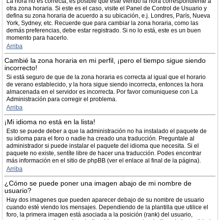
La hora no es correcta, es posible que esté viendo la hora correspondiente a
otra zona horaria. Si este es el caso, visite el Panel de Control de Usuario y
defina su zona horaria de acuerdo a su ubicación, e.j. Londres, París, Nueva
York, Sydney, etc. Recuerde que para cambiar la zona horaria, como las
demás preferencias, debe estar registrado. Si no lo está, este es un buen
momento para hacerlo.
Arriba
Cambié la zona horaria en mi perfil, ¡pero el tiempo sigue siendo
incorrecto!
Si está seguro de que de la zona horaria es correcta al igual que el horario
de verano establecido, y la hora sigue siendo incorrecta, entonces la hora
almacenada en el servidor es incorrecta. Por favor comuniquese con La
Administración para corregir el problema.
Arriba
¡Mi idioma no está en la lista!
Esto se puede deber a que la administración no ha instalado el paquete de
su idioma para el foro o nadie ha creado una traducción. Preguntale al
administrador si puede instalar el paquete del idioma que necesita. Si el
paquete no existe, sentíte libre de hacer una traducción. Podes encontrar
más información en el sitio de phpBB (ver el enlace al final de la página).
Arriba
¿Cómo se puede poner una imagen abajo de mi nombre de
usuario?
Hay dos imagenes que pueden aparecer debajo de su nombre de usuario
cuando esté viendo los mensajes. Dependiendo de la plantilla que utilice el
foro, la primera imagen está asociada a la posición (rank) del usuario,