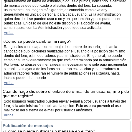
generalmente en forma de estrellas, bloques o puntos, indicando la cantidad
de mensajes que publicaste o el status dentro del foro. La segunda,
usualmente una imagen más grande, es conocida como avatar y
generalmete es única o personal para cada usuario. Es la administración
quien decide si se pueden usar o no y en que tamaño y peso pueden ser
publicadas. En caso de que no este disponible la opción de avatar,
comuniquese con La Administración y pedí que sea activada.
Arriba
¿Cómo se puede cambiar mi rango?
Rangos, los cuales aparecen debajo del nombre de usuario, indican la
cantidad de publicaciones realizadas por el usuario o la posición del mismo
dentro del foro, e.j. moderadores y administradores. En general, no puede
cambiar su rank directamente ya que está determinado por la administración.
Por favor, no abuses de mensajeear innecesariamente solo para incrementar
su rank. La mayoría de los foros no toleran esta acción y moderadores o
administradores reducirán el número de publicaciones realizadas, hasta
incluso pueden bannearte.
Arriba
Cuando hago clic sobre el enlace de e-mail de un usuario, ¡me pide
que me registre!
Solo usuarios registrados pueden enviar e-mail a otros usuarios a través del
foro, si la administración habilitara la opción. Esto es para prevenir el uso
malicioso del sistema de e-mail por usuarios anónimos.
Arriba
Publicación de mensajes
¿Cómo se puede publicar un mensaje en el foro?