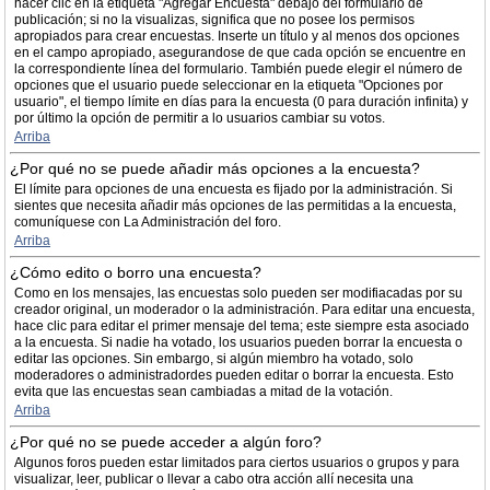
hacer clic en la etiqueta "Agregar Encuesta" debajo del formulario de
publicación; si no la visualizas, significa que no posee los permisos
apropiados para crear encuestas. Inserte un título y al menos dos opciones
en el campo apropiado, asegurandose de que cada opción se encuentre en
la correspondiente línea del formulario. También puede elegir el número de
opciones que el usuario puede seleccionar en la etiqueta "Opciones por
usuario", el tiempo límite en días para la encuesta (0 para duración infinita) y
por último la opción de permitir a lo usuarios cambiar su votos.
Arriba
¿Por qué no se puede añadir más opciones a la encuesta?
El límite para opciones de una encuesta es fijado por la administración. Si
sientes que necesita añadir más opciones de las permitidas a la encuesta,
comuníquese con La Administración del foro.
Arriba
¿Cómo edito o borro una encuesta?
Como en los mensajes, las encuestas solo pueden ser modifiacadas por su
creador original, un moderador o la administración. Para editar una encuesta,
hace clic para editar el primer mensaje del tema; este siempre esta asociado
a la encuesta. Si nadie ha votado, los usuarios pueden borrar la encuesta o
editar las opciones. Sin embargo, si algún miembro ha votado, solo
moderadores o administradordes pueden editar o borrar la encuesta. Esto
evita que las encuestas sean cambiadas a mitad de la votación.
Arriba
¿Por qué no se puede acceder a algún foro?
Algunos foros pueden estar limitados para ciertos usuarios o grupos y para
visualizar, leer, publicar o llevar a cabo otra acción allí necesita una