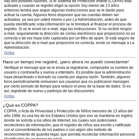
hay dos posibles razones. Si el Sistema de Protección Infantil (COPPA) está
activado y cuando se registró eligió la opción
Soy menor de 13 años
entonces tendrá que seguir algunas instrucciones que se le darán para
activar la cuenta. Algunos foros disponen que las cuentas deben ser
activadas, ya sea por usted mismo o por La Administración, antes de que
pueda identificarte; esta información se le brindará al finalizar el proceso de
registro. Si se le envió un e-mail, siga las instrucciones. Si no recibió ningún
e-mail, seguramente la dirección de correo electrónico que proporcionó no es
correcta o tal vez haya sido capturada por un filtro de spam. Si está seguro de
que la dirección de e-mail que proporcinó es correcta, envíe un mensaje a La
Administración.
Arriba
Hace un tiempo me registré, ¡pero ahora no puedo conectarme!
Verifique el mensaje que se le envia al registrarse, compruebe su nombre de
usuario y contraseña y vuelva a intentarlo. Es posible que la administración
haya desactivado o borrado su cuenta por alguna razón. También, algunos
foros periódicamente remueven sus usuarios que no publicaron mensajes
por cierto periodo de tiempo para reducir el peso de la base de datos. Si es
así, registrate de nuevo y participa de las discuciones.
Arriba
¿Qué es COPPA?
COPPA, o Acta de Privacidad y Protección de Niños menores de 13 años del
año 1998, es una ley de los Estados Unidos (por eso se mantiene en inglés)
donde se solicita a los sitios de Internet, los cuales son potenciales
recolectores de información, que el registro de niños sea escrito y ratificado
con el concentimiento de los padres o con algún otro método de
reconocimiento de guardia legal, que permita recolectar información personal