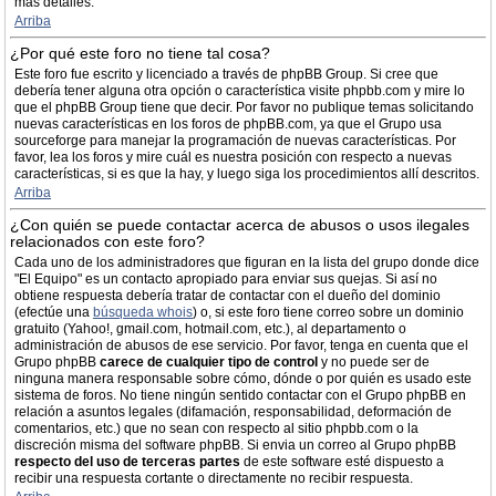
más detalles.
Arriba
¿Por qué este foro no tiene tal cosa?
Este foro fue escrito y licenciado a través de phpBB Group. Si cree que
debería tener alguna otra opción o característica visite phpbb.com y mire lo
que el phpBB Group tiene que decir. Por favor no publique temas solicitando
nuevas características en los foros de phpBB.com, ya que el Grupo usa
sourceforge para manejar la programación de nuevas características. Por
favor, lea los foros y mire cuál es nuestra posición con respecto a nuevas
características, si es que la hay, y luego siga los procedimientos allí descritos.
Arriba
¿Con quién se puede contactar acerca de abusos o usos ilegales
relacionados con este foro?
Cada uno de los administradores que figuran en la lista del grupo donde dice
"El Equipo" es un contacto apropiado para enviar sus quejas. Si así no
obtiene respuesta debería tratar de contactar con el dueño del dominio
(efectúe una
búsqueda whois
) o, si este foro tiene correo sobre un dominio
gratuito (Yahoo!, gmail.com, hotmail.com, etc.), al departamento o
administración de abusos de ese servicio. Por favor, tenga en cuenta que el
Grupo phpBB
carece de cualquier tipo de control
y no puede ser de
ninguna manera responsable sobre cómo, dónde o por quién es usado este
sistema de foros. No tiene ningún sentido contactar con el Grupo phpBB en
relación a asuntos legales (difamación, responsabilidad, deformación de
comentarios, etc.) que no sean con respecto al sitio phpbb.com o la
discreción misma del software phpBB. Si envia un correo al Grupo phpBB
respecto del uso de terceras partes
de este software esté dispuesto a
recibir una respuesta cortante o directamente no recibir respuesta.