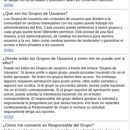
se salgan del tema tratado o publiquen spam y/o contenido malicioso.
Arriba
¿Qué son los Grupos de Usuarios?
Los Grupos de Usuarios son conjuntos de usuarios que dividen a la
comunidad en sectores manejables con los cuales puede trabajar los
administradores del foro. Cada usuario puede pertenecer a varios grupos y
cada grupo puede tener diferentes permisos. Esto provee de una fácil
manera, a los administradores, de cambiar los permisos para muchos
usuarios a la vez, tales como cambiar permiso de moderador o garantizar el
acceso a foros privados a los usuarios.
Arriba
¿Donde están los Grupos de Usuarios y como me se puede unir a
ellos?
Puede ver todos los Grupos de usuarios a través del enlace "Grupos de
Usuarios". Si desea unirte a algún grupo, puede proceder haciendo clic en el
botón apropiado. No todos los grupos tienen libre acceso. Sin embargo,
algunos requieren aprobación para poder unirse, otros están cerrados y
algunos son ocultos. Si el grupo se encuentra abierto, puede unirte haciendo
clic en el botón correspondiente. Si el grupo requiere de aprobación para
unirse, puede solicitar la membresía haciendo clic en el botón
correspondiente. El responsable del grupo deberá aprobar su solicitud y
seguramente le preguntará por qué desea hacerlo. Por favor no molestes
continuamente al Responsable de Grupo si rechaza su solicitud;
seguramente tenga sus razones.
Arriba
¿Cómo me convierto en Responsable del Grupo?