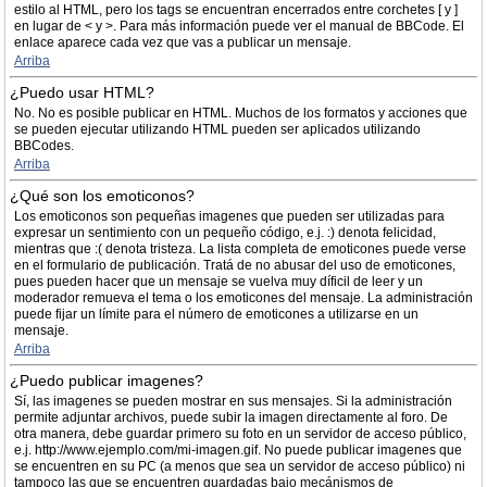
estilo al HTML, pero los tags se encuentran encerrados entre corchetes [ y ]
en lugar de < y >. Para más información puede ver el manual de BBCode. El
enlace aparece cada vez que vas a publicar un mensaje.
Arriba
¿Puedo usar HTML?
No. No es posible publicar en HTML. Muchos de los formatos y acciones que
se pueden ejecutar utilizando HTML pueden ser aplicados utilizando
BBCodes.
Arriba
¿Qué son los emoticonos?
Los emoticonos son pequeñas imagenes que pueden ser utilizadas para
expresar un sentimiento con un pequeño código, e.j. :) denota felicidad,
mientras que :( denota tristeza. La lista completa de emoticones puede verse
en el formulario de publicación. Tratá de no abusar del uso de emoticones,
pues pueden hacer que un mensaje se vuelva muy díficil de leer y un
moderador remueva el tema o los emoticones del mensaje. La administración
puede fijar un límite para el número de emoticones a utilizarse en un
mensaje.
Arriba
¿Puedo publicar imagenes?
Sí, las imagenes se pueden mostrar en sus mensajes. Si la administración
permite adjuntar archivos, puede subir la imagen directamente al foro. De
otra manera, debe guardar primero su foto en un servidor de acceso público,
e.j. http://www.ejemplo.com/mi-imagen.gif. No puede publicar imagenes que
se encuentren en su PC (a menos que sea un servidor de acceso público) ni
tampoco las que se encuentren guardadas bajo mecánismos de