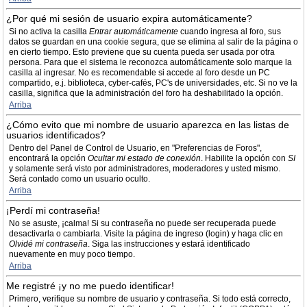
¿Por qué mi sesión de usuario expira automáticamente?
Si no activa la casilla
Entrar automáticamente
cuando ingresa al foro, sus
datos se guardan en una cookie segura, que se elimina al salir de la página o
en cierto tiempo. Esto previene que su cuenta pueda ser usada por otra
persona. Para que el sistema le reconozca automáticamente solo marque la
casilla al ingresar. No es recomendable si accede al foro desde un PC
compartido, e.j. biblioteca, cyber-cafés, PC's de universidades, etc. Si no ve la
casilla, significa que la administración del foro ha deshabilitado la opción.
Arriba
¿Cómo evito que mi nombre de usuario aparezca en las listas de
usuarios identificados?
Dentro del Panel de Control de Usuario, en "Preferencias de Foros",
encontrará la opción
Ocultar mi estado de conexión
. Habilite la opción con
SI
y solamente será visto por administradores, moderadores y usted mismo.
Será contado como un usuario oculto.
Arriba
¡Perdí mi contraseña!
No se asuste, ¡calma! Si su contraseña no puede ser recuperada puede
desactivarla o cambiarla. Visite la página de ingreso (login) y haga clic en
Olvidé mi contraseña
. Siga las instrucciones y estará identificado
nuevamente en muy poco tiempo.
Arriba
Me registré ¡y no me puedo identificar!
Primero, verifique su nombre de usuario y contraseña. Si todo está correcto,