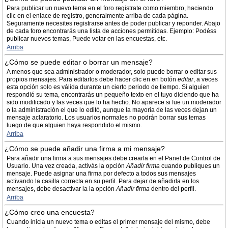
Para publicar un nuevo tema en el foro registrate como miembro, haciendo
clic en el enlace de registro, generalmente arriba de cada página.
Seguramente necesites registrarse antes de poder publicar y reponder. Abajo
de cada foro encontrarás una lista de acciones permitidas. Ejemplo: Podéss
publicar nuevos temas, Puede votar en las encuestas, etc.
Arriba
¿Cómo se puede editar o borrar un mensaje?
A menos que sea administrador o moderador, solo puede borrar o editar sus
propios mensajes. Para editarlos debe hacer clic en en botón
editar
, a veces
esta opción solo es válida durante un cierto periodo de tiempo. Si alguien
respondió su tema, encontrarás un pequeño texto en el tuyo diciendo que ha
sido modificado y las veces que lo ha hecho. No aparece si fue un moderador
o la administración el que lo editó, aunque la mayoria de las veces dejan un
mensaje aclaratorio. Los usuarios normales no podrán borrar sus temas
luego de que alguien haya respondido el mismo.
Arriba
¿Cómo se puede añadir una firma a mi mensaje?
Para añadir una firma a sus mensajes debe crearla en el Panel de Control de
Usuario. Una vez creada, activás la opción
Añadir firma
cuando publiques un
mensaje. Puede asignar una firma por defecto a todos sus mensajes
activando la casilla correcta en su perfil. Para dejar de añadirla en los
mensajes, debe desactivar la la opción
Añadir firma
dentro del perfil.
Arriba
¿Cómo creo una encuesta?
Cuando inicia un nuevo tema o editas el primer mensaje del mismo, debe