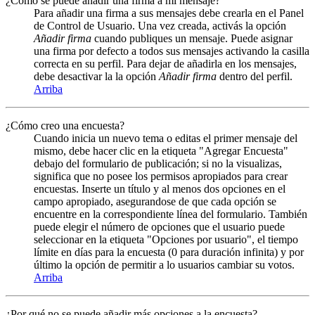
¿Cómo se puede añadir una firma a mi mensaje?
Para añadir una firma a sus mensajes debe crearla en el Panel
de Control de Usuario. Una vez creada, activás la opción
Añadir firma
cuando publiques un mensaje. Puede asignar
una firma por defecto a todos sus mensajes activando la casilla
correcta en su perfil. Para dejar de añadirla en los mensajes,
debe desactivar la la opción
Añadir firma
dentro del perfil.
Arriba
¿Cómo creo una encuesta?
Cuando inicia un nuevo tema o editas el primer mensaje del
mismo, debe hacer clic en la etiqueta "Agregar Encuesta"
debajo del formulario de publicación; si no la visualizas,
significa que no posee los permisos apropiados para crear
encuestas. Inserte un título y al menos dos opciones en el
campo apropiado, asegurandose de que cada opción se
encuentre en la correspondiente línea del formulario. También
puede elegir el número de opciones que el usuario puede
seleccionar en la etiqueta "Opciones por usuario", el tiempo
límite en días para la encuesta (0 para duración infinita) y por
último la opción de permitir a lo usuarios cambiar su votos.
Arriba
¿Por qué no se puede añadir más opciones a la encuesta?