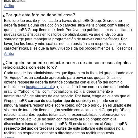
más detalles.
Arriba
¿Por qué este foro no tiene tal cosa?
Este foro fue escrito y licenciado a través de phpBB Group. Si cree que
debería tener alguna otra opción o característica visite phpbb.com y mire lo
que el phpBB Group tiene que decir. Por favor no publique temas solicitando
nuevas características en los foros de phpBB.com, ya que el Grupo usa
sourceforge para manejar la programación de nuevas características. Por
favor, lea los foros y mire cuál es nuestra posición con respecto a nuevas
características, si es que la hay, y luego siga los procedimientos allí descritos.
Arriba
¿Con quién se puede contactar acerca de abusos o usos ilegales
relacionados con este foro?
Cada uno de los administradores que figuran en la lista del grupo donde dice
"El Equipo" es un contacto apropiado para enviar sus quejas. Si así no
obtiene respuesta debería tratar de contactar con el dueño del dominio
(efectúe una
búsqueda whois
) o, si este foro tiene correo sobre un dominio
gratuito (Yahoo!, gmail.com, hotmail.com, etc.), al departamento o
administración de abusos de ese servicio. Por favor, tenga en cuenta que el
Grupo phpBB
carece de cualquier tipo de control
y no puede ser de
ninguna manera responsable sobre cómo, dónde o por quién es usado este
sistema de foros. No tiene ningún sentido contactar con el Grupo phpBB en
relación a asuntos legales (difamación, responsabilidad, deformación de
comentarios, etc.) que no sean con respecto al sitio phpbb.com o la
discreción misma del software phpBB. Si envia un correo al Grupo phpBB
respecto del uso de terceras partes
de este software esté dispuesto a
recibir una respuesta cortante o directamente no recibir respuesta.