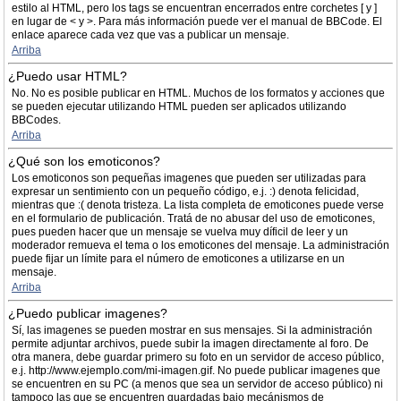
estilo al HTML, pero los tags se encuentran encerrados entre corchetes [ y ]
en lugar de < y >. Para más información puede ver el manual de BBCode. El
enlace aparece cada vez que vas a publicar un mensaje.
Arriba
¿Puedo usar HTML?
No. No es posible publicar en HTML. Muchos de los formatos y acciones que
se pueden ejecutar utilizando HTML pueden ser aplicados utilizando
BBCodes.
Arriba
¿Qué son los emoticonos?
Los emoticonos son pequeñas imagenes que pueden ser utilizadas para
expresar un sentimiento con un pequeño código, e.j. :) denota felicidad,
mientras que :( denota tristeza. La lista completa de emoticones puede verse
en el formulario de publicación. Tratá de no abusar del uso de emoticones,
pues pueden hacer que un mensaje se vuelva muy díficil de leer y un
moderador remueva el tema o los emoticones del mensaje. La administración
puede fijar un límite para el número de emoticones a utilizarse en un
mensaje.
Arriba
¿Puedo publicar imagenes?
Sí, las imagenes se pueden mostrar en sus mensajes. Si la administración
permite adjuntar archivos, puede subir la imagen directamente al foro. De
otra manera, debe guardar primero su foto en un servidor de acceso público,
e.j. http://www.ejemplo.com/mi-imagen.gif. No puede publicar imagenes que
se encuentren en su PC (a menos que sea un servidor de acceso público) ni
tampoco las que se encuentren guardadas bajo mecánismos de