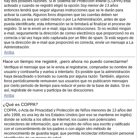
hay dos posibles razones. Si el Sistema de Protección Infantil (COPPA) está
activado y cuando se registró eligió la opción
Soy menor de 13 años
entonces tendrá que seguir algunas instrucciones que se le darán para
activar la cuenta. Algunos foros disponen que las cuentas deben ser
activadas, ya sea por usted mismo o por La Administración, antes de que
pueda identificarte; esta información se le brindará al finalizar el proceso de
registro. Si se le envió un e-mail, siga las instrucciones. Si no recibió ningún
e-mail, seguramente la dirección de correo electrónico que proporcionó no es
correcta o tal vez haya sido capturada por un filtro de spam. Si está seguro de
que la dirección de e-mail que proporcinó es correcta, envíe un mensaje a La
Administración.
Arriba
Hace un tiempo me registré, ¡pero ahora no puedo conectarme!
Verifique el mensaje que se le envia al registrarse, compruebe su nombre de
usuario y contraseña y vuelva a intentarlo. Es posible que la administración
haya desactivado o borrado su cuenta por alguna razón. También, algunos
foros periódicamente remueven sus usuarios que no publicaron mensajes
por cierto periodo de tiempo para reducir el peso de la base de datos. Si es
así, registrate de nuevo y participa de las discuciones.
Arriba
¿Qué es COPPA?
COPPA, o Acta de Privacidad y Protección de Niños menores de 13 años del
año 1998, es una ley de los Estados Unidos (por eso se mantiene en inglés)
donde se solicita a los sitios de Internet, los cuales son potenciales
recolectores de información, que el registro de niños sea escrito y ratificado
con el concentimiento de los padres o con algún otro método de
reconocimiento de guardia legal, que permita recolectar información personal