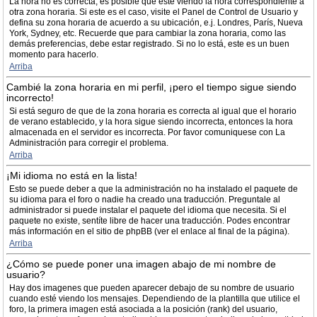
La hora no es correcta, es posible que esté viendo la hora correspondiente a
otra zona horaria. Si este es el caso, visite el Panel de Control de Usuario y
defina su zona horaria de acuerdo a su ubicación, e.j. Londres, París, Nueva
York, Sydney, etc. Recuerde que para cambiar la zona horaria, como las
demás preferencias, debe estar registrado. Si no lo está, este es un buen
momento para hacerlo.
Arriba
Cambié la zona horaria en mi perfil, ¡pero el tiempo sigue siendo
incorrecto!
Si está seguro de que de la zona horaria es correcta al igual que el horario
de verano establecido, y la hora sigue siendo incorrecta, entonces la hora
almacenada en el servidor es incorrecta. Por favor comuniquese con La
Administración para corregir el problema.
Arriba
¡Mi idioma no está en la lista!
Esto se puede deber a que la administración no ha instalado el paquete de
su idioma para el foro o nadie ha creado una traducción. Preguntale al
administrador si puede instalar el paquete del idioma que necesita. Si el
paquete no existe, sentíte libre de hacer una traducción. Podes encontrar
más información en el sitio de phpBB (ver el enlace al final de la página).
Arriba
¿Cómo se puede poner una imagen abajo de mi nombre de
usuario?
Hay dos imagenes que pueden aparecer debajo de su nombre de usuario
cuando esté viendo los mensajes. Dependiendo de la plantilla que utilice el
foro, la primera imagen está asociada a la posición (rank) del usuario,