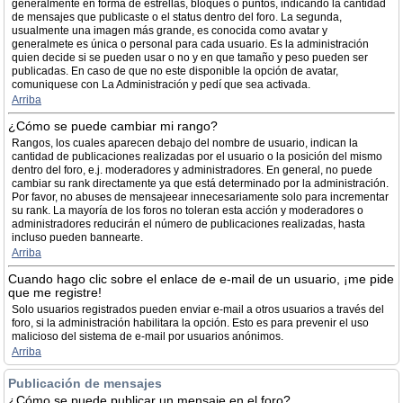
generalmente en forma de estrellas, bloques o puntos, indicando la cantidad
de mensajes que publicaste o el status dentro del foro. La segunda,
usualmente una imagen más grande, es conocida como avatar y
generalmete es única o personal para cada usuario. Es la administración
quien decide si se pueden usar o no y en que tamaño y peso pueden ser
publicadas. En caso de que no este disponible la opción de avatar,
comuniquese con La Administración y pedí que sea activada.
Arriba
¿Cómo se puede cambiar mi rango?
Rangos, los cuales aparecen debajo del nombre de usuario, indican la
cantidad de publicaciones realizadas por el usuario o la posición del mismo
dentro del foro, e.j. moderadores y administradores. En general, no puede
cambiar su rank directamente ya que está determinado por la administración.
Por favor, no abuses de mensajeear innecesariamente solo para incrementar
su rank. La mayoría de los foros no toleran esta acción y moderadores o
administradores reducirán el número de publicaciones realizadas, hasta
incluso pueden bannearte.
Arriba
Cuando hago clic sobre el enlace de e-mail de un usuario, ¡me pide
que me registre!
Solo usuarios registrados pueden enviar e-mail a otros usuarios a través del
foro, si la administración habilitara la opción. Esto es para prevenir el uso
malicioso del sistema de e-mail por usuarios anónimos.
Arriba
Publicación de mensajes
¿Cómo se puede publicar un mensaje en el foro?