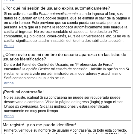
¿Por qué mi sesión de usuario expira automáticamente?
Si no activa la casilla
Entrar automáticamente
cuando ingresa al foro, sus
datos se guardan en una cookie segura, que se elimina al salir de la página o
en cierto tiempo. Esto previene que su cuenta pueda ser usada por otra
persona. Para que el sistema le reconozca automáticamente solo marque la
casilla al ingresar. No es recomendable si accede al foro desde un PC
compartido, e.j. biblioteca, cyber-cafés, PC's de universidades, etc. Si no ve la
casilla, significa que la administración del foro ha deshabilitado la opción.
Arriba
¿Cómo evito que mi nombre de usuario aparezca en las listas de
usuarios identificados?
Dentro del Panel de Control de Usuario, en "Preferencias de Foros",
encontrará la opción
Ocultar mi estado de conexión
. Habilite la opción con
SI
y solamente será visto por administradores, moderadores y usted mismo.
Será contado como un usuario oculto.
Arriba
¡Perdí mi contraseña!
No se asuste, ¡calma! Si su contraseña no puede ser recuperada puede
desactivarla o cambiarla. Visite la página de ingreso (login) y haga clic en
Olvidé mi contraseña
. Siga las instrucciones y estará identificado
nuevamente en muy poco tiempo.
Arriba
Me registré ¡y no me puedo identificar!
Primero, verifique su nombre de usuario y contraseña. Si todo está correcto,