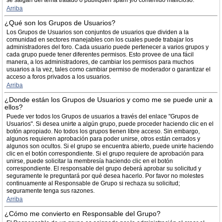
se salgan del tema tratado o publiquen spam y/o contenido malicioso.
Arriba
¿Qué son los Grupos de Usuarios?
Los Grupos de Usuarios son conjuntos de usuarios que dividen a la
comunidad en sectores manejables con los cuales puede trabajar los
administradores del foro. Cada usuario puede pertenecer a varios grupos y
cada grupo puede tener diferentes permisos. Esto provee de una fácil
manera, a los administradores, de cambiar los permisos para muchos
usuarios a la vez, tales como cambiar permiso de moderador o garantizar el
acceso a foros privados a los usuarios.
Arriba
¿Donde están los Grupos de Usuarios y como me se puede unir a
ellos?
Puede ver todos los Grupos de usuarios a través del enlace "Grupos de
Usuarios". Si desea unirte a algún grupo, puede proceder haciendo clic en el
botón apropiado. No todos los grupos tienen libre acceso. Sin embargo,
algunos requieren aprobación para poder unirse, otros están cerrados y
algunos son ocultos. Si el grupo se encuentra abierto, puede unirte haciendo
clic en el botón correspondiente. Si el grupo requiere de aprobación para
unirse, puede solicitar la membresía haciendo clic en el botón
correspondiente. El responsable del grupo deberá aprobar su solicitud y
seguramente le preguntará por qué desea hacerlo. Por favor no molestes
continuamente al Responsable de Grupo si rechaza su solicitud;
seguramente tenga sus razones.
Arriba
¿Cómo me convierto en Responsable del Grupo?