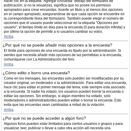
hacer clic en la etiqueta "Agregar Encuesta" debajo del formulario de
publicación; si no la visualizas, significa que no posee los permisos
apropiados para crear encuestas. Inserte un título y al menos dos opciones
en el campo apropiado, asegurandose de que cada opción se encuentre en
la correspondiente línea del formulario. También puede elegir el número de
opciones que el usuario puede seleccionar en la etiqueta "Opciones por
usuario", el tiempo límite en días para la encuesta (0 para duración infinita) y
por último la opción de permitir a lo usuarios cambiar su votos.
Arriba
¿Por qué no se puede añadir más opciones a la encuesta?
El límite para opciones de una encuesta es fijado por la administración. Si
sientes que necesita añadir más opciones de las permitidas a la encuesta,
comuníquese con La Administración del foro.
Arriba
¿Cómo edito o borro una encuesta?
Como en los mensajes, las encuestas solo pueden ser modifiacadas por su
creador original, un moderador o la administración. Para editar una encuesta,
hace clic para editar el primer mensaje del tema; este siempre esta asociado
a la encuesta. Si nadie ha votado, los usuarios pueden borrar la encuesta o
editar las opciones. Sin embargo, si algún miembro ha votado, solo
moderadores o administradordes pueden editar o borrar la encuesta. Esto
evita que las encuestas sean cambiadas a mitad de la votación.
Arriba
¿Por qué no se puede acceder a algún foro?
Algunos foros pueden estar limitados para ciertos usuarios o grupos y para
visualizar, leer, publicar o llevar a cabo otra acción allí necesita una