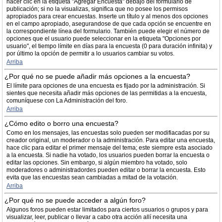
hacer clic en la etiqueta "Agregar Encuesta" debajo del formulario de
publicación; si no la visualizas, significa que no posee los permisos
apropiados para crear encuestas. Inserte un título y al menos dos opciones
en el campo apropiado, asegurandose de que cada opción se encuentre en
la correspondiente línea del formulario. También puede elegir el número de
opciones que el usuario puede seleccionar en la etiqueta "Opciones por
usuario", el tiempo límite en días para la encuesta (0 para duración infinita) y
por último la opción de permitir a lo usuarios cambiar su votos.
Arriba
¿Por qué no se puede añadir más opciones a la encuesta?
El límite para opciones de una encuesta es fijado por la administración. Si
sientes que necesita añadir más opciones de las permitidas a la encuesta,
comuníquese con La Administración del foro.
Arriba
¿Cómo edito o borro una encuesta?
Como en los mensajes, las encuestas solo pueden ser modifiacadas por su
creador original, un moderador o la administración. Para editar una encuesta,
hace clic para editar el primer mensaje del tema; este siempre esta asociado
a la encuesta. Si nadie ha votado, los usuarios pueden borrar la encuesta o
editar las opciones. Sin embargo, si algún miembro ha votado, solo
moderadores o administradordes pueden editar o borrar la encuesta. Esto
evita que las encuestas sean cambiadas a mitad de la votación.
Arriba
¿Por qué no se puede acceder a algún foro?
Algunos foros pueden estar limitados para ciertos usuarios o grupos y para
visualizar, leer, publicar o llevar a cabo otra acción allí necesita una