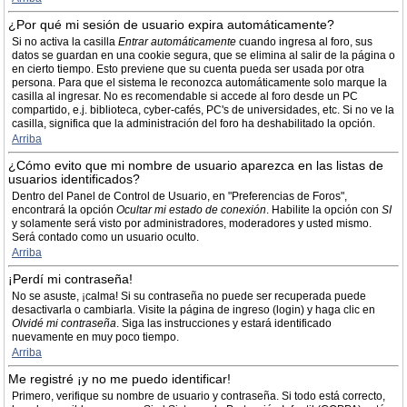
¿Por qué mi sesión de usuario expira automáticamente?
Si no activa la casilla
Entrar automáticamente
cuando ingresa al foro, sus
datos se guardan en una cookie segura, que se elimina al salir de la página o
en cierto tiempo. Esto previene que su cuenta pueda ser usada por otra
persona. Para que el sistema le reconozca automáticamente solo marque la
casilla al ingresar. No es recomendable si accede al foro desde un PC
compartido, e.j. biblioteca, cyber-cafés, PC's de universidades, etc. Si no ve la
casilla, significa que la administración del foro ha deshabilitado la opción.
Arriba
¿Cómo evito que mi nombre de usuario aparezca en las listas de
usuarios identificados?
Dentro del Panel de Control de Usuario, en "Preferencias de Foros",
encontrará la opción
Ocultar mi estado de conexión
. Habilite la opción con
SI
y solamente será visto por administradores, moderadores y usted mismo.
Será contado como un usuario oculto.
Arriba
¡Perdí mi contraseña!
No se asuste, ¡calma! Si su contraseña no puede ser recuperada puede
desactivarla o cambiarla. Visite la página de ingreso (login) y haga clic en
Olvidé mi contraseña
. Siga las instrucciones y estará identificado
nuevamente en muy poco tiempo.
Arriba
Me registré ¡y no me puedo identificar!
Primero, verifique su nombre de usuario y contraseña. Si todo está correcto,