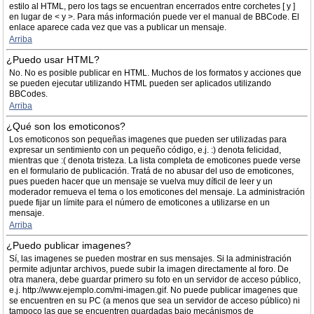
estilo al HTML, pero los tags se encuentran encerrados entre corchetes [ y ]
en lugar de < y >. Para más información puede ver el manual de BBCode. El
enlace aparece cada vez que vas a publicar un mensaje.
Arriba
¿Puedo usar HTML?
No. No es posible publicar en HTML. Muchos de los formatos y acciones que
se pueden ejecutar utilizando HTML pueden ser aplicados utilizando
BBCodes.
Arriba
¿Qué son los emoticonos?
Los emoticonos son pequeñas imagenes que pueden ser utilizadas para
expresar un sentimiento con un pequeño código, e.j. :) denota felicidad,
mientras que :( denota tristeza. La lista completa de emoticones puede verse
en el formulario de publicación. Tratá de no abusar del uso de emoticones,
pues pueden hacer que un mensaje se vuelva muy díficil de leer y un
moderador remueva el tema o los emoticones del mensaje. La administración
puede fijar un límite para el número de emoticones a utilizarse en un
mensaje.
Arriba
¿Puedo publicar imagenes?
Sí, las imagenes se pueden mostrar en sus mensajes. Si la administración
permite adjuntar archivos, puede subir la imagen directamente al foro. De
otra manera, debe guardar primero su foto en un servidor de acceso público,
e.j. http://www.ejemplo.com/mi-imagen.gif. No puede publicar imagenes que
se encuentren en su PC (a menos que sea un servidor de acceso público) ni
tampoco las que se encuentren guardadas bajo mecánismos de