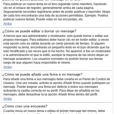
Para publicar un nuevo tema en el foro registrate como miembro, haciendo
clic en el enlace de registro, generalmente arriba de cada página.
Seguramente necesites registrarse antes de poder publicar y reponder. Abajo
de cada foro encontrarás una lista de acciones permitidas. Ejemplo: Podéss
publicar nuevos temas, Puede votar en las encuestas, etc.
Arriba
¿Cómo se puede editar o borrar un mensaje?
A menos que sea administrador o moderador, solo puede borrar o editar sus
propios mensajes. Para editarlos debe hacer clic en en botón
editar
, a veces
esta opción solo es válida durante un cierto periodo de tiempo. Si alguien
respondió su tema, encontrarás un pequeño texto en el tuyo diciendo que ha
sido modificado y las veces que lo ha hecho. No aparece si fue un moderador
o la administración el que lo editó, aunque la mayoria de las veces dejan un
mensaje aclaratorio. Los usuarios normales no podrán borrar sus temas
luego de que alguien haya respondido el mismo.
Arriba
¿Cómo se puede añadir una firma a mi mensaje?
Para añadir una firma a sus mensajes debe crearla en el Panel de Control de
Usuario. Una vez creada, activás la opción
Añadir firma
cuando publiques un
mensaje. Puede asignar una firma por defecto a todos sus mensajes
activando la casilla correcta en su perfil. Para dejar de añadirla en los
mensajes, debe desactivar la la opción
Añadir firma
dentro del perfil.
Arriba
¿Cómo creo una encuesta?
Cuando inicia un nuevo tema o editas el primer mensaje del mismo, debe