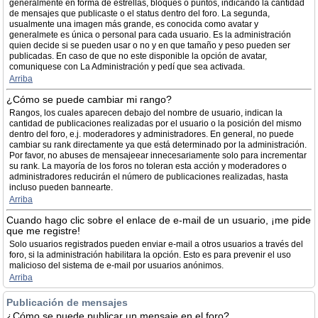
generalmente en forma de estrellas, bloques o puntos, indicando la cantidad
de mensajes que publicaste o el status dentro del foro. La segunda,
usualmente una imagen más grande, es conocida como avatar y
generalmete es única o personal para cada usuario. Es la administración
quien decide si se pueden usar o no y en que tamaño y peso pueden ser
publicadas. En caso de que no este disponible la opción de avatar,
comuniquese con La Administración y pedí que sea activada.
Arriba
¿Cómo se puede cambiar mi rango?
Rangos, los cuales aparecen debajo del nombre de usuario, indican la
cantidad de publicaciones realizadas por el usuario o la posición del mismo
dentro del foro, e.j. moderadores y administradores. En general, no puede
cambiar su rank directamente ya que está determinado por la administración.
Por favor, no abuses de mensajeear innecesariamente solo para incrementar
su rank. La mayoría de los foros no toleran esta acción y moderadores o
administradores reducirán el número de publicaciones realizadas, hasta
incluso pueden bannearte.
Arriba
Cuando hago clic sobre el enlace de e-mail de un usuario, ¡me pide
que me registre!
Solo usuarios registrados pueden enviar e-mail a otros usuarios a través del
foro, si la administración habilitara la opción. Esto es para prevenir el uso
malicioso del sistema de e-mail por usuarios anónimos.
Arriba
Publicación de mensajes
¿Cómo se puede publicar un mensaje en el foro?