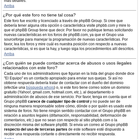
más detalles.
Arriba
¿Por qué este foro no tiene tal cosa?
Este foro fue escrito y licenciado a través de phpBB Group. Si cree que
debería tener alguna otra opción o característica visite phpbb.com y mire lo
que el phpBB Group tiene que decir. Por favor no publique temas solicitando
nuevas características en los foros de phpBB.com, ya que el Grupo usa
sourceforge para manejar la programación de nuevas características. Por
favor, lea los foros y mire cuál es nuestra posición con respecto a nuevas
características, si es que la hay, y luego siga los procedimientos allí descritos.
Arriba
¿Con quién se puede contactar acerca de abusos o usos ilegales
relacionados con este foro?
Cada uno de los administradores que figuran en la lista del grupo donde dice
"El Equipo" es un contacto apropiado para enviar sus quejas. Si así no
obtiene respuesta debería tratar de contactar con el dueño del dominio
(efectúe una
búsqueda whois
) o, si este foro tiene correo sobre un dominio
gratuito (Yahoo!, gmail.com, hotmail.com, etc.), al departamento o
administración de abusos de ese servicio. Por favor, tenga en cuenta que el
Grupo phpBB
carece de cualquier tipo de control
y no puede ser de
ninguna manera responsable sobre cómo, dónde o por quién es usado este
sistema de foros. No tiene ningún sentido contactar con el Grupo phpBB en
relación a asuntos legales (difamación, responsabilidad, deformación de
comentarios, etc.) que no sean con respecto al sitio phpbb.com o la
discreción misma del software phpBB. Si envia un correo al Grupo phpBB
respecto del uso de terceras partes
de este software esté dispuesto a
recibir una respuesta cortante o directamente no recibir respuesta.