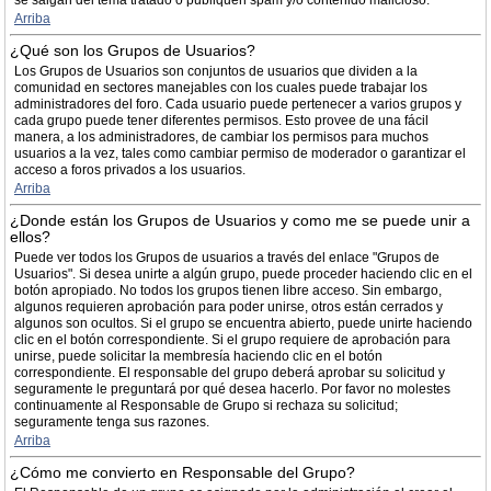
se salgan del tema tratado o publiquen spam y/o contenido malicioso.
Arriba
¿Qué son los Grupos de Usuarios?
Los Grupos de Usuarios son conjuntos de usuarios que dividen a la
comunidad en sectores manejables con los cuales puede trabajar los
administradores del foro. Cada usuario puede pertenecer a varios grupos y
cada grupo puede tener diferentes permisos. Esto provee de una fácil
manera, a los administradores, de cambiar los permisos para muchos
usuarios a la vez, tales como cambiar permiso de moderador o garantizar el
acceso a foros privados a los usuarios.
Arriba
¿Donde están los Grupos de Usuarios y como me se puede unir a
ellos?
Puede ver todos los Grupos de usuarios a través del enlace "Grupos de
Usuarios". Si desea unirte a algún grupo, puede proceder haciendo clic en el
botón apropiado. No todos los grupos tienen libre acceso. Sin embargo,
algunos requieren aprobación para poder unirse, otros están cerrados y
algunos son ocultos. Si el grupo se encuentra abierto, puede unirte haciendo
clic en el botón correspondiente. Si el grupo requiere de aprobación para
unirse, puede solicitar la membresía haciendo clic en el botón
correspondiente. El responsable del grupo deberá aprobar su solicitud y
seguramente le preguntará por qué desea hacerlo. Por favor no molestes
continuamente al Responsable de Grupo si rechaza su solicitud;
seguramente tenga sus razones.
Arriba
¿Cómo me convierto en Responsable del Grupo?