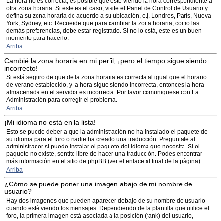
La hora no es correcta, es posible que esté viendo la hora correspondiente a
otra zona horaria. Si este es el caso, visite el Panel de Control de Usuario y
defina su zona horaria de acuerdo a su ubicación, e.j. Londres, París, Nueva
York, Sydney, etc. Recuerde que para cambiar la zona horaria, como las
demás preferencias, debe estar registrado. Si no lo está, este es un buen
momento para hacerlo.
Arriba
Cambié la zona horaria en mi perfil, ¡pero el tiempo sigue siendo
incorrecto!
Si está seguro de que de la zona horaria es correcta al igual que el horario
de verano establecido, y la hora sigue siendo incorrecta, entonces la hora
almacenada en el servidor es incorrecta. Por favor comuniquese con La
Administración para corregir el problema.
Arriba
¡Mi idioma no está en la lista!
Esto se puede deber a que la administración no ha instalado el paquete de
su idioma para el foro o nadie ha creado una traducción. Preguntale al
administrador si puede instalar el paquete del idioma que necesita. Si el
paquete no existe, sentíte libre de hacer una traducción. Podes encontrar
más información en el sitio de phpBB (ver el enlace al final de la página).
Arriba
¿Cómo se puede poner una imagen abajo de mi nombre de
usuario?
Hay dos imagenes que pueden aparecer debajo de su nombre de usuario
cuando esté viendo los mensajes. Dependiendo de la plantilla que utilice el
foro, la primera imagen está asociada a la posición (rank) del usuario,