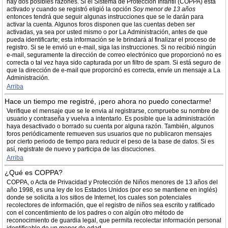
hay dos posibles razones. Si el Sistema de Protección Infantil (COPPA) está
activado y cuando se registró eligió la opción
Soy menor de 13 años
entonces tendrá que seguir algunas instrucciones que se le darán para
activar la cuenta. Algunos foros disponen que las cuentas deben ser
activadas, ya sea por usted mismo o por La Administración, antes de que
pueda identificarte; esta información se le brindará al finalizar el proceso de
registro. Si se le envió un e-mail, siga las instrucciones. Si no recibió ningún
e-mail, seguramente la dirección de correo electrónico que proporcionó no es
correcta o tal vez haya sido capturada por un filtro de spam. Si está seguro de
que la dirección de e-mail que proporcinó es correcta, envíe un mensaje a La
Administración.
Arriba
Hace un tiempo me registré, ¡pero ahora no puedo conectarme!
Verifique el mensaje que se le envia al registrarse, compruebe su nombre de
usuario y contraseña y vuelva a intentarlo. Es posible que la administración
haya desactivado o borrado su cuenta por alguna razón. También, algunos
foros periódicamente remueven sus usuarios que no publicaron mensajes
por cierto periodo de tiempo para reducir el peso de la base de datos. Si es
así, registrate de nuevo y participa de las discuciones.
Arriba
¿Qué es COPPA?
COPPA, o Acta de Privacidad y Protección de Niños menores de 13 años del
año 1998, es una ley de los Estados Unidos (por eso se mantiene en inglés)
donde se solicita a los sitios de Internet, los cuales son potenciales
recolectores de información, que el registro de niños sea escrito y ratificado
con el concentimiento de los padres o con algún otro método de
reconocimiento de guardia legal, que permita recolectar información personal