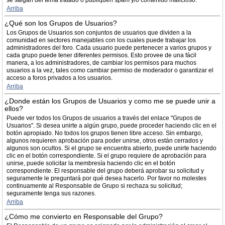
se salgan del tema tratado o publiquen spam y/o contenido malicioso.
Arriba
¿Qué son los Grupos de Usuarios?
Los Grupos de Usuarios son conjuntos de usuarios que dividen a la
comunidad en sectores manejables con los cuales puede trabajar los
administradores del foro. Cada usuario puede pertenecer a varios grupos y
cada grupo puede tener diferentes permisos. Esto provee de una fácil
manera, a los administradores, de cambiar los permisos para muchos
usuarios a la vez, tales como cambiar permiso de moderador o garantizar el
acceso a foros privados a los usuarios.
Arriba
¿Donde están los Grupos de Usuarios y como me se puede unir a
ellos?
Puede ver todos los Grupos de usuarios a través del enlace "Grupos de
Usuarios". Si desea unirte a algún grupo, puede proceder haciendo clic en el
botón apropiado. No todos los grupos tienen libre acceso. Sin embargo,
algunos requieren aprobación para poder unirse, otros están cerrados y
algunos son ocultos. Si el grupo se encuentra abierto, puede unirte haciendo
clic en el botón correspondiente. Si el grupo requiere de aprobación para
unirse, puede solicitar la membresía haciendo clic en el botón
correspondiente. El responsable del grupo deberá aprobar su solicitud y
seguramente le preguntará por qué desea hacerlo. Por favor no molestes
continuamente al Responsable de Grupo si rechaza su solicitud;
seguramente tenga sus razones.
Arriba
¿Cómo me convierto en Responsable del Grupo?