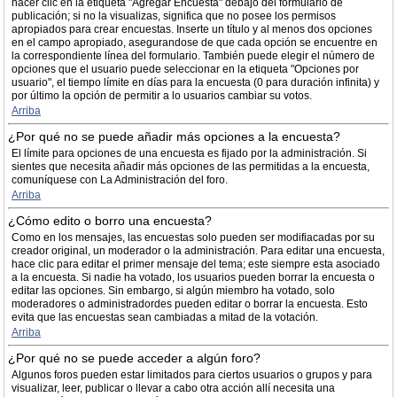
hacer clic en la etiqueta "Agregar Encuesta" debajo del formulario de
publicación; si no la visualizas, significa que no posee los permisos
apropiados para crear encuestas. Inserte un título y al menos dos opciones
en el campo apropiado, asegurandose de que cada opción se encuentre en
la correspondiente línea del formulario. También puede elegir el número de
opciones que el usuario puede seleccionar en la etiqueta "Opciones por
usuario", el tiempo límite en días para la encuesta (0 para duración infinita) y
por último la opción de permitir a lo usuarios cambiar su votos.
Arriba
¿Por qué no se puede añadir más opciones a la encuesta?
El límite para opciones de una encuesta es fijado por la administración. Si
sientes que necesita añadir más opciones de las permitidas a la encuesta,
comuníquese con La Administración del foro.
Arriba
¿Cómo edito o borro una encuesta?
Como en los mensajes, las encuestas solo pueden ser modifiacadas por su
creador original, un moderador o la administración. Para editar una encuesta,
hace clic para editar el primer mensaje del tema; este siempre esta asociado
a la encuesta. Si nadie ha votado, los usuarios pueden borrar la encuesta o
editar las opciones. Sin embargo, si algún miembro ha votado, solo
moderadores o administradordes pueden editar o borrar la encuesta. Esto
evita que las encuestas sean cambiadas a mitad de la votación.
Arriba
¿Por qué no se puede acceder a algún foro?
Algunos foros pueden estar limitados para ciertos usuarios o grupos y para
visualizar, leer, publicar o llevar a cabo otra acción allí necesita una