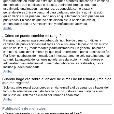
generalmente en forma de estrellas, bloques o puntos, indicando la cantidad
de mensajes que publicaste o el status dentro del foro. La segunda,
usualmente una imagen más grande, es conocida como avatar y
generalmete es única o personal para cada usuario. Es la administración
quien decide si se pueden usar o no y en que tamaño y peso pueden ser
publicadas. En caso de que no este disponible la opción de avatar,
comuniquese con La Administración y pedí que sea activada.
Arriba
¿Cómo se puede cambiar mi rango?
Rangos, los cuales aparecen debajo del nombre de usuario, indican la
cantidad de publicaciones realizadas por el usuario o la posición del mismo
dentro del foro, e.j. moderadores y administradores. En general, no puede
cambiar su rank directamente ya que está determinado por la administración.
Por favor, no abuses de mensajeear innecesariamente solo para incrementar
su rank. La mayoría de los foros no toleran esta acción y moderadores o
administradores reducirán el número de publicaciones realizadas, hasta
incluso pueden bannearte.
Arriba
Cuando hago clic sobre el enlace de e-mail de un usuario, ¡me pide
que me registre!
Solo usuarios registrados pueden enviar e-mail a otros usuarios a través del
foro, si la administración habilitara la opción. Esto es para prevenir el uso
malicioso del sistema de e-mail por usuarios anónimos.
Arriba
Publicación de mensajes
¿Cómo se puede publicar un mensaje en el foro?