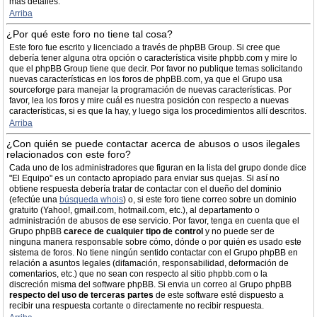
más detalles.
Arriba
¿Por qué este foro no tiene tal cosa?
Este foro fue escrito y licenciado a través de phpBB Group. Si cree que
debería tener alguna otra opción o característica visite phpbb.com y mire lo
que el phpBB Group tiene que decir. Por favor no publique temas solicitando
nuevas características en los foros de phpBB.com, ya que el Grupo usa
sourceforge para manejar la programación de nuevas características. Por
favor, lea los foros y mire cuál es nuestra posición con respecto a nuevas
características, si es que la hay, y luego siga los procedimientos allí descritos.
Arriba
¿Con quién se puede contactar acerca de abusos o usos ilegales
relacionados con este foro?
Cada uno de los administradores que figuran en la lista del grupo donde dice
"El Equipo" es un contacto apropiado para enviar sus quejas. Si así no
obtiene respuesta debería tratar de contactar con el dueño del dominio
(efectúe una
búsqueda whois
) o, si este foro tiene correo sobre un dominio
gratuito (Yahoo!, gmail.com, hotmail.com, etc.), al departamento o
administración de abusos de ese servicio. Por favor, tenga en cuenta que el
Grupo phpBB
carece de cualquier tipo de control
y no puede ser de
ninguna manera responsable sobre cómo, dónde o por quién es usado este
sistema de foros. No tiene ningún sentido contactar con el Grupo phpBB en
relación a asuntos legales (difamación, responsabilidad, deformación de
comentarios, etc.) que no sean con respecto al sitio phpbb.com o la
discreción misma del software phpBB. Si envia un correo al Grupo phpBB
respecto del uso de terceras partes
de este software esté dispuesto a
recibir una respuesta cortante o directamente no recibir respuesta.