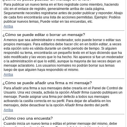
Para publicar un nuevo tema en el foro registrate como miembro, haciendo
clic en el enlace de registro, generalmente arriba de cada página.
Seguramente necesites registrarse antes de poder publicar y reponder. Abajo
de cada foro encontrarás una lista de acciones permitidas. Ejemplo: Podéss
publicar nuevos temas, Puede votar en las encuestas, etc.
Arriba
¿Cómo se puede editar o borrar un mensaje?
A menos que sea administrador o moderador, solo puede borrar o editar sus
propios mensajes. Para editarlos debe hacer clic en en botón
editar
, a veces
esta opción solo es válida durante un cierto periodo de tiempo. Si alguien
respondió su tema, encontrarás un pequeño texto en el tuyo diciendo que ha
sido modificado y las veces que lo ha hecho. No aparece si fue un moderador
o la administración el que lo editó, aunque la mayoria de las veces dejan un
mensaje aclaratorio. Los usuarios normales no podrán borrar sus temas
luego de que alguien haya respondido el mismo.
Arriba
¿Cómo se puede añadir una firma a mi mensaje?
Para añadir una firma a sus mensajes debe crearla en el Panel de Control de
Usuario. Una vez creada, activás la opción
Añadir firma
cuando publiques un
mensaje. Puede asignar una firma por defecto a todos sus mensajes
activando la casilla correcta en su perfil. Para dejar de añadirla en los
mensajes, debe desactivar la la opción
Añadir firma
dentro del perfil.
Arriba
¿Cómo creo una encuesta?
Cuando inicia un nuevo tema o editas el primer mensaje del mismo, debe