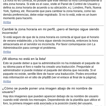
La hora no es correcta, es posible que esté viendo la hora correspondiente a
otra zona horaria. Si este es el caso, visite el Panel de Control de Usuario y
defina su zona horaria de acuerdo a su ubicación, e.j. Londres, París, Nueva
York, Sydney, etc. Recuerde que para cambiar la zona horaria, como las
demás preferencias, debe estar registrado. Si no lo está, este es un buen
momento para hacerlo.
Arriba
Cambié la zona horaria en mi perfil, ¡pero el tiempo sigue siendo
incorrecto!
Si está seguro de que de la zona horaria es correcta al igual que el horario
de verano establecido, y la hora sigue siendo incorrecta, entonces la hora
almacenada en el servidor es incorrecta. Por favor comuniquese con La
Administración para corregir el problema.
Arriba
¡Mi idioma no está en la lista!
Esto se puede deber a que la administración no ha instalado el paquete de
su idioma para el foro o nadie ha creado una traducción. Preguntale al
administrador si puede instalar el paquete del idioma que necesita. Si el
paquete no existe, sentíte libre de hacer una traducción. Podes encontrar
más información en el sitio de phpBB (ver el enlace al final de la página).
Arriba
¿Cómo se puede poner una imagen abajo de mi nombre de
usuario?
Hay dos imagenes que pueden aparecer debajo de su nombre de usuario
cuando esté viendo los mensajes. Dependiendo de la plantilla que utilice el
foro, la primera imagen está asociada a la posición (rank) del usuario,