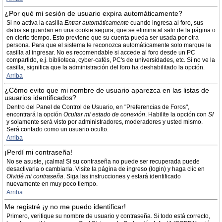
¿Por qué mi sesión de usuario expira automáticamente?
Si no activa la casilla
Entrar automáticamente
cuando ingresa al foro, sus
datos se guardan en una cookie segura, que se elimina al salir de la página o
en cierto tiempo. Esto previene que su cuenta pueda ser usada por otra
persona. Para que el sistema le reconozca automáticamente solo marque la
casilla al ingresar. No es recomendable si accede al foro desde un PC
compartido, e.j. biblioteca, cyber-cafés, PC's de universidades, etc. Si no ve la
casilla, significa que la administración del foro ha deshabilitado la opción.
Arriba
¿Cómo evito que mi nombre de usuario aparezca en las listas de
usuarios identificados?
Dentro del Panel de Control de Usuario, en "Preferencias de Foros",
encontrará la opción
Ocultar mi estado de conexión
. Habilite la opción con
SI
y solamente será visto por administradores, moderadores y usted mismo.
Será contado como un usuario oculto.
Arriba
¡Perdí mi contraseña!
No se asuste, ¡calma! Si su contraseña no puede ser recuperada puede
desactivarla o cambiarla. Visite la página de ingreso (login) y haga clic en
Olvidé mi contraseña
. Siga las instrucciones y estará identificado
nuevamente en muy poco tiempo.
Arriba
Me registré ¡y no me puedo identificar!
Primero, verifique su nombre de usuario y contraseña. Si todo está correcto,