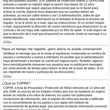
hay dos posibles razones. Si el Sistema de Protección Infantil (COPPA) está
activado y cuando se registró eligió la opción
Soy menor de 13 años
entonces tendrá que seguir algunas instrucciones que se le darán para
activar la cuenta. Algunos foros disponen que las cuentas deben ser
activadas, ya sea por usted mismo o por La Administración, antes de que
pueda identificarte; esta información se le brindará al finalizar el proceso de
registro. Si se le envió un e-mail, siga las instrucciones. Si no recibió ningún
e-mail, seguramente la dirección de correo electrónico que proporcionó no es
correcta o tal vez haya sido capturada por un filtro de spam. Si está seguro de
que la dirección de e-mail que proporcinó es correcta, envíe un mensaje a La
Administración.
Arriba
Hace un tiempo me registré, ¡pero ahora no puedo conectarme!
Verifique el mensaje que se le envia al registrarse, compruebe su nombre de
usuario y contraseña y vuelva a intentarlo. Es posible que la administración
haya desactivado o borrado su cuenta por alguna razón. También, algunos
foros periódicamente remueven sus usuarios que no publicaron mensajes
por cierto periodo de tiempo para reducir el peso de la base de datos. Si es
así, registrate de nuevo y participa de las discuciones.
Arriba
¿Qué es COPPA?
COPPA, o Acta de Privacidad y Protección de Niños menores de 13 años del
año 1998, es una ley de los Estados Unidos (por eso se mantiene en inglés)
donde se solicita a los sitios de Internet, los cuales son potenciales
recolectores de información, que el registro de niños sea escrito y ratificado
con el concentimiento de los padres o con algún otro método de
reconocimiento de guardia legal, que permita recolectar información personal