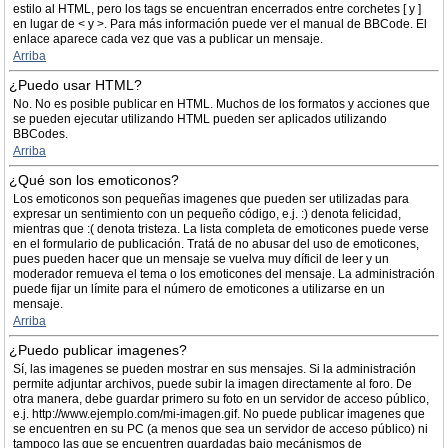
estilo al HTML, pero los tags se encuentran encerrados entre corchetes [ y ]
en lugar de < y >. Para más información puede ver el manual de BBCode. El
enlace aparece cada vez que vas a publicar un mensaje.
Arriba
¿Puedo usar HTML?
No. No es posible publicar en HTML. Muchos de los formatos y acciones que
se pueden ejecutar utilizando HTML pueden ser aplicados utilizando
BBCodes.
Arriba
¿Qué son los emoticonos?
Los emoticonos son pequeñas imagenes que pueden ser utilizadas para
expresar un sentimiento con un pequeño código, e.j. :) denota felicidad,
mientras que :( denota tristeza. La lista completa de emoticones puede verse
en el formulario de publicación. Tratá de no abusar del uso de emoticones,
pues pueden hacer que un mensaje se vuelva muy díficil de leer y un
moderador remueva el tema o los emoticones del mensaje. La administración
puede fijar un límite para el número de emoticones a utilizarse en un
mensaje.
Arriba
¿Puedo publicar imagenes?
Sí, las imagenes se pueden mostrar en sus mensajes. Si la administración
permite adjuntar archivos, puede subir la imagen directamente al foro. De
otra manera, debe guardar primero su foto en un servidor de acceso público,
e.j. http://www.ejemplo.com/mi-imagen.gif. No puede publicar imagenes que
se encuentren en su PC (a menos que sea un servidor de acceso público) ni
tampoco las que se encuentren guardadas bajo mecánismos de