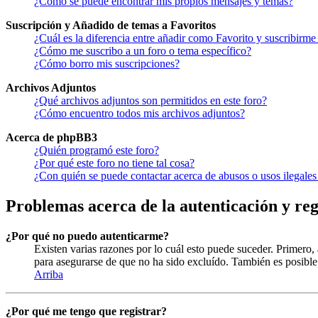
¿Como se puede encontrar mis propios mensajes y temas?
Suscripción y Añadido de temas a Favoritos
¿Cuál es la diferencia entre añadir como Favorito y suscribirme
¿Cómo me suscribo a un foro o tema específico?
¿Cómo borro mis suscripciones?
Archivos Adjuntos
¿Qué archivos adjuntos son permitidos en este foro?
¿Cómo encuentro todos mis archivos adjuntos?
Acerca de phpBB3
¿Quién programó este foro?
¿Por qué este foro no tiene tal cosa?
¿Con quién se puede contactar acerca de abusos o usos ilegales
Problemas acerca de la autenticación y reg
¿Por qué no puedo autenticarme?
Existen varias razones por lo cuál esto puede suceder. Primero
para asegurarse de que no ha sido excluído. También es posible 
Arriba
¿Por qué me tengo que registrar?