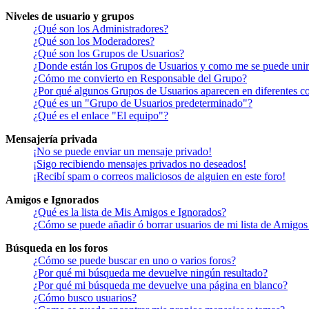
Niveles de usuario y grupos
¿Qué son los Administradores?
¿Qué son los Moderadores?
¿Qué son los Grupos de Usuarios?
¿Donde están los Grupos de Usuarios y como me se puede unir 
¿Cómo me convierto en Responsable del Grupo?
¿Por qué algunos Grupos de Usuarios aparecen en diferentes co
¿Qué es un "Grupo de Usuarios predeterminado"?
¿Qué es el enlace "El equipo"?
Mensajería privada
¡No se puede enviar un mensaje privado!
¡Sigo recibiendo mensajes privados no deseados!
¡Recibí spam o correos maliciosos de alguien en este foro!
Amigos e Ignorados
¿Qué es la lista de Mis Amigos e Ignorados?
¿Cómo se puede añadir ó borrar usuarios de mi lista de Amigos
Búsqueda en los foros
¿Cómo se puede buscar en uno o varios foros?
¿Por qué mi búsqueda me devuelve ningún resultado?
¿Por qué mi búsqueda me devuelve una página en blanco?
¿Cómo busco usuarios?