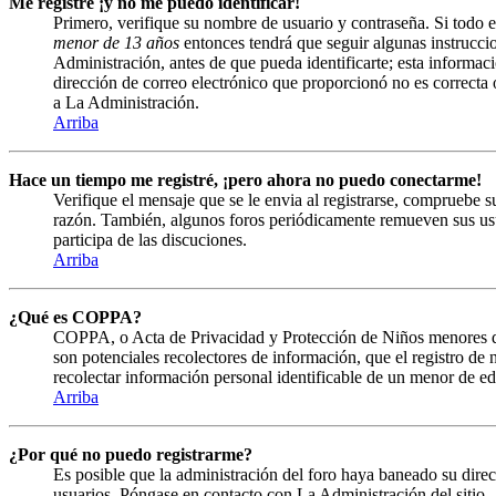
Me registré ¡y no me puedo identificar!
Primero, verifique su nombre de usuario y contraseña. Si todo e
menor de 13 años
entonces tendrá que seguir algunas instruccio
Administración, antes de que pueda identificarte; esta informació
dirección de correo electrónico que proporcionó no es correcta 
a La Administración.
Arriba
Hace un tiempo me registré, ¡pero ahora no puedo conectarme!
Verifique el mensaje que se le envia al registrarse, compruebe 
razón. También, algunos foros periódicamente remueven sus usuar
participa de las discuciones.
Arriba
¿Qué es COPPA?
COPPA, o Acta de Privacidad y Protección de Niños menores de 13
son potenciales recolectores de información, que el registro de
recolectar información personal identificable de un menor de ed
Arriba
¿Por qué no puedo registrarme?
Es posible que la administración del foro haya baneado su direc
usuarios. Póngase en contacto con La Administración del sitio.