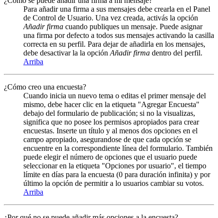
¿Cómo se puede añadir una firma a mi mensaje?
Para añadir una firma a sus mensajes debe crearla en el Panel
de Control de Usuario. Una vez creada, activás la opción
Añadir firma
cuando publiques un mensaje. Puede asignar
una firma por defecto a todos sus mensajes activando la casilla
correcta en su perfil. Para dejar de añadirla en los mensajes,
debe desactivar la la opción
Añadir firma
dentro del perfil.
Arriba
¿Cómo creo una encuesta?
Cuando inicia un nuevo tema o editas el primer mensaje del
mismo, debe hacer clic en la etiqueta "Agregar Encuesta"
debajo del formulario de publicación; si no la visualizas,
significa que no posee los permisos apropiados para crear
encuestas. Inserte un título y al menos dos opciones en el
campo apropiado, asegurandose de que cada opción se
encuentre en la correspondiente línea del formulario. También
puede elegir el número de opciones que el usuario puede
seleccionar en la etiqueta "Opciones por usuario", el tiempo
límite en días para la encuesta (0 para duración infinita) y por
último la opción de permitir a lo usuarios cambiar su votos.
Arriba
¿Por qué no se puede añadir más opciones a la encuesta?