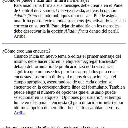
¿Cómo se puede añadir una firma a mi mensaje?
Para añadir una firma a sus mensajes debe crearla en el Panel
de Control de Usuario. Una vez creada, activás la opción
Añadir firma
cuando publiques un mensaje. Puede asignar
una firma por defecto a todos sus mensajes activando la casilla
correcta en su perfil. Para dejar de añadirla en los mensajes,
debe desactivar la la opción
Añadir firma
dentro del perfil.
Arriba
¿Cómo creo una encuesta?
Cuando inicia un nuevo tema o editas el primer mensaje del
mismo, debe hacer clic en la etiqueta "Agregar Encuesta"
debajo del formulario de publicación; si no la visualizas,
significa que no posee los permisos apropiados para crear
encuestas. Inserte un título y al menos dos opciones en el
campo apropiado, asegurandose de que cada opción se
encuentre en la correspondiente línea del formulario. También
puede elegir el número de opciones que el usuario puede
seleccionar en la etiqueta "Opciones por usuario", el tiempo
límite en días para la encuesta (0 para duración infinita) y por
último la opción de permitir a lo usuarios cambiar su votos.
Arriba
¿Por qué no se puede añadir más opciones a la encuesta?