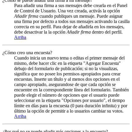
¿Cómo se puede añadir una firma a mi mensaje?
Para añadir una firma a sus mensajes debe crearla en el Panel
de Control de Usuario. Una vez creada, activás la opción
Añadir firma
cuando publiques un mensaje. Puede asignar
una firma por defecto a todos sus mensajes activando la casilla
correcta en su perfil. Para dejar de añadirla en los mensajes,
debe desactivar la la opción
Añadir firma
dentro del perfil.
Arriba
¿Cómo creo una encuesta?
Cuando inicia un nuevo tema o editas el primer mensaje del
mismo, debe hacer clic en la etiqueta "Agregar Encuesta"
debajo del formulario de publicación; si no la visualizas,
significa que no posee los permisos apropiados para crear
encuestas. Inserte un título y al menos dos opciones en el
campo apropiado, asegurandose de que cada opción se
encuentre en la correspondiente línea del formulario. También
puede elegir el número de opciones que el usuario puede
seleccionar en la etiqueta "Opciones por usuario", el tiempo
límite en días para la encuesta (0 para duración infinita) y por
último la opción de permitir a lo usuarios cambiar su votos.
Arriba
¿Por qué no se puede añadir más opciones a la encuesta?