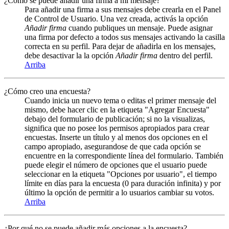
¿Cómo se puede añadir una firma a mi mensaje?
Para añadir una firma a sus mensajes debe crearla en el Panel
de Control de Usuario. Una vez creada, activás la opción
Añadir firma
cuando publiques un mensaje. Puede asignar
una firma por defecto a todos sus mensajes activando la casilla
correcta en su perfil. Para dejar de añadirla en los mensajes,
debe desactivar la la opción
Añadir firma
dentro del perfil.
Arriba
¿Cómo creo una encuesta?
Cuando inicia un nuevo tema o editas el primer mensaje del
mismo, debe hacer clic en la etiqueta "Agregar Encuesta"
debajo del formulario de publicación; si no la visualizas,
significa que no posee los permisos apropiados para crear
encuestas. Inserte un título y al menos dos opciones en el
campo apropiado, asegurandose de que cada opción se
encuentre en la correspondiente línea del formulario. También
puede elegir el número de opciones que el usuario puede
seleccionar en la etiqueta "Opciones por usuario", el tiempo
límite en días para la encuesta (0 para duración infinita) y por
último la opción de permitir a lo usuarios cambiar su votos.
Arriba
¿Por qué no se puede añadir más opciones a la encuesta?