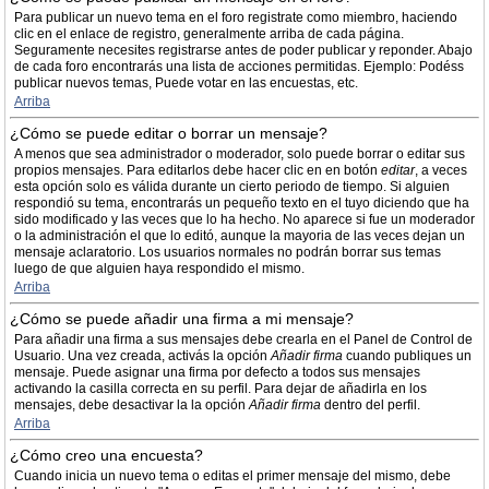
Para publicar un nuevo tema en el foro registrate como miembro, haciendo
clic en el enlace de registro, generalmente arriba de cada página.
Seguramente necesites registrarse antes de poder publicar y reponder. Abajo
de cada foro encontrarás una lista de acciones permitidas. Ejemplo: Podéss
publicar nuevos temas, Puede votar en las encuestas, etc.
Arriba
¿Cómo se puede editar o borrar un mensaje?
A menos que sea administrador o moderador, solo puede borrar o editar sus
propios mensajes. Para editarlos debe hacer clic en en botón
editar
, a veces
esta opción solo es válida durante un cierto periodo de tiempo. Si alguien
respondió su tema, encontrarás un pequeño texto en el tuyo diciendo que ha
sido modificado y las veces que lo ha hecho. No aparece si fue un moderador
o la administración el que lo editó, aunque la mayoria de las veces dejan un
mensaje aclaratorio. Los usuarios normales no podrán borrar sus temas
luego de que alguien haya respondido el mismo.
Arriba
¿Cómo se puede añadir una firma a mi mensaje?
Para añadir una firma a sus mensajes debe crearla en el Panel de Control de
Usuario. Una vez creada, activás la opción
Añadir firma
cuando publiques un
mensaje. Puede asignar una firma por defecto a todos sus mensajes
activando la casilla correcta en su perfil. Para dejar de añadirla en los
mensajes, debe desactivar la la opción
Añadir firma
dentro del perfil.
Arriba
¿Cómo creo una encuesta?
Cuando inicia un nuevo tema o editas el primer mensaje del mismo, debe