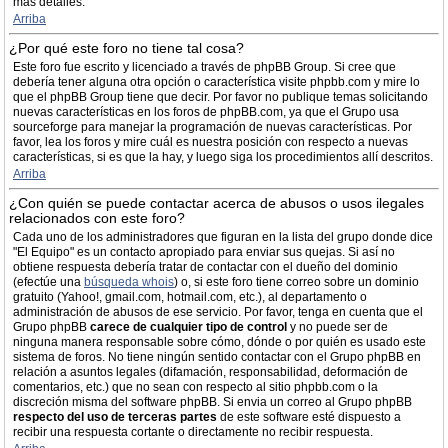
más detalles.
Arriba
¿Por qué este foro no tiene tal cosa?
Este foro fue escrito y licenciado a través de phpBB Group. Si cree que
debería tener alguna otra opción o característica visite phpbb.com y mire lo
que el phpBB Group tiene que decir. Por favor no publique temas solicitando
nuevas características en los foros de phpBB.com, ya que el Grupo usa
sourceforge para manejar la programación de nuevas características. Por
favor, lea los foros y mire cuál es nuestra posición con respecto a nuevas
características, si es que la hay, y luego siga los procedimientos allí descritos.
Arriba
¿Con quién se puede contactar acerca de abusos o usos ilegales
relacionados con este foro?
Cada uno de los administradores que figuran en la lista del grupo donde dice
"El Equipo" es un contacto apropiado para enviar sus quejas. Si así no
obtiene respuesta debería tratar de contactar con el dueño del dominio
(efectúe una
búsqueda whois
) o, si este foro tiene correo sobre un dominio
gratuito (Yahoo!, gmail.com, hotmail.com, etc.), al departamento o
administración de abusos de ese servicio. Por favor, tenga en cuenta que el
Grupo phpBB
carece de cualquier tipo de control
y no puede ser de
ninguna manera responsable sobre cómo, dónde o por quién es usado este
sistema de foros. No tiene ningún sentido contactar con el Grupo phpBB en
relación a asuntos legales (difamación, responsabilidad, deformación de
comentarios, etc.) que no sean con respecto al sitio phpbb.com o la
discreción misma del software phpBB. Si envia un correo al Grupo phpBB
respecto del uso de terceras partes
de este software esté dispuesto a
recibir una respuesta cortante o directamente no recibir respuesta.