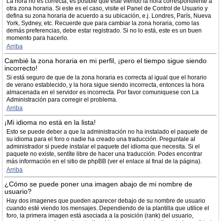
La hora no es correcta, es posible que esté viendo la hora correspondiente a
otra zona horaria. Si este es el caso, visite el Panel de Control de Usuario y
defina su zona horaria de acuerdo a su ubicación, e.j. Londres, París, Nueva
York, Sydney, etc. Recuerde que para cambiar la zona horaria, como las
demás preferencias, debe estar registrado. Si no lo está, este es un buen
momento para hacerlo.
Arriba
Cambié la zona horaria en mi perfil, ¡pero el tiempo sigue siendo
incorrecto!
Si está seguro de que de la zona horaria es correcta al igual que el horario
de verano establecido, y la hora sigue siendo incorrecta, entonces la hora
almacenada en el servidor es incorrecta. Por favor comuniquese con La
Administración para corregir el problema.
Arriba
¡Mi idioma no está en la lista!
Esto se puede deber a que la administración no ha instalado el paquete de
su idioma para el foro o nadie ha creado una traducción. Preguntale al
administrador si puede instalar el paquete del idioma que necesita. Si el
paquete no existe, sentíte libre de hacer una traducción. Podes encontrar
más información en el sitio de phpBB (ver el enlace al final de la página).
Arriba
¿Cómo se puede poner una imagen abajo de mi nombre de
usuario?
Hay dos imagenes que pueden aparecer debajo de su nombre de usuario
cuando esté viendo los mensajes. Dependiendo de la plantilla que utilice el
foro, la primera imagen está asociada a la posición (rank) del usuario,