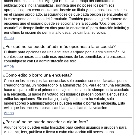
hacer clic en la etiqueta "Agregar Encuesta" debajo del formulario de
publicación; si no la visualizas, significa que no posee los permisos
apropiados para crear encuestas. Inserte un título y al menos dos opciones
en el campo apropiado, asegurandose de que cada opción se encuentre en
la correspondiente línea del formulario. También puede elegir el número de
opciones que el usuario puede seleccionar en la etiqueta "Opciones por
usuario", el tiempo límite en días para la encuesta (0 para duración infinita) y
por último la opción de permitir a lo usuarios cambiar su votos.
Arriba
¿Por qué no se puede añadir más opciones a la encuesta?
El límite para opciones de una encuesta es fijado por la administración. Si
sientes que necesita añadir más opciones de las permitidas a la encuesta,
comuníquese con La Administración del foro.
Arriba
¿Cómo edito o borro una encuesta?
Como en los mensajes, las encuestas solo pueden ser modifiacadas por su
creador original, un moderador o la administración. Para editar una encuesta,
hace clic para editar el primer mensaje del tema; este siempre esta asociado
a la encuesta. Si nadie ha votado, los usuarios pueden borrar la encuesta o
editar las opciones. Sin embargo, si algún miembro ha votado, solo
moderadores o administradordes pueden editar o borrar la encuesta. Esto
evita que las encuestas sean cambiadas a mitad de la votación.
Arriba
¿Por qué no se puede acceder a algún foro?
Algunos foros pueden estar limitados para ciertos usuarios o grupos y para
visualizar, leer, publicar o llevar a cabo otra acción allí necesita una