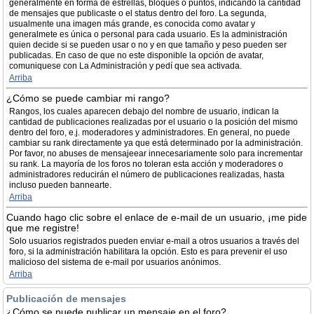
generalmente en forma de estrellas, bloques o puntos, indicando la cantidad
de mensajes que publicaste o el status dentro del foro. La segunda,
usualmente una imagen más grande, es conocida como avatar y
generalmete es única o personal para cada usuario. Es la administración
quien decide si se pueden usar o no y en que tamaño y peso pueden ser
publicadas. En caso de que no este disponible la opción de avatar,
comuniquese con La Administración y pedí que sea activada.
Arriba
¿Cómo se puede cambiar mi rango?
Rangos, los cuales aparecen debajo del nombre de usuario, indican la
cantidad de publicaciones realizadas por el usuario o la posición del mismo
dentro del foro, e.j. moderadores y administradores. En general, no puede
cambiar su rank directamente ya que está determinado por la administración.
Por favor, no abuses de mensajeear innecesariamente solo para incrementar
su rank. La mayoría de los foros no toleran esta acción y moderadores o
administradores reducirán el número de publicaciones realizadas, hasta
incluso pueden bannearte.
Arriba
Cuando hago clic sobre el enlace de e-mail de un usuario, ¡me pide
que me registre!
Solo usuarios registrados pueden enviar e-mail a otros usuarios a través del
foro, si la administración habilitara la opción. Esto es para prevenir el uso
malicioso del sistema de e-mail por usuarios anónimos.
Arriba
Publicación de mensajes
¿Cómo se puede publicar un mensaje en el foro?