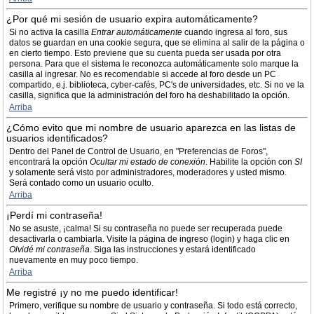
¿Por qué mi sesión de usuario expira automáticamente?
Si no activa la casilla
Entrar automáticamente
cuando ingresa al foro, sus
datos se guardan en una cookie segura, que se elimina al salir de la página o
en cierto tiempo. Esto previene que su cuenta pueda ser usada por otra
persona. Para que el sistema le reconozca automáticamente solo marque la
casilla al ingresar. No es recomendable si accede al foro desde un PC
compartido, e.j. biblioteca, cyber-cafés, PC's de universidades, etc. Si no ve la
casilla, significa que la administración del foro ha deshabilitado la opción.
Arriba
¿Cómo evito que mi nombre de usuario aparezca en las listas de
usuarios identificados?
Dentro del Panel de Control de Usuario, en "Preferencias de Foros",
encontrará la opción
Ocultar mi estado de conexión
. Habilite la opción con
SI
y solamente será visto por administradores, moderadores y usted mismo.
Será contado como un usuario oculto.
Arriba
¡Perdí mi contraseña!
No se asuste, ¡calma! Si su contraseña no puede ser recuperada puede
desactivarla o cambiarla. Visite la página de ingreso (login) y haga clic en
Olvidé mi contraseña
. Siga las instrucciones y estará identificado
nuevamente en muy poco tiempo.
Arriba
Me registré ¡y no me puedo identificar!
Primero, verifique su nombre de usuario y contraseña. Si todo está correcto,