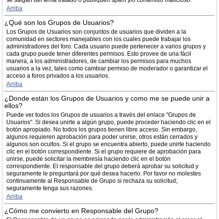
se salgan del tema tratado o publiquen spam y/o contenido malicioso.
Arriba
¿Qué son los Grupos de Usuarios?
Los Grupos de Usuarios son conjuntos de usuarios que dividen a la
comunidad en sectores manejables con los cuales puede trabajar los
administradores del foro. Cada usuario puede pertenecer a varios grupos y
cada grupo puede tener diferentes permisos. Esto provee de una fácil
manera, a los administradores, de cambiar los permisos para muchos
usuarios a la vez, tales como cambiar permiso de moderador o garantizar el
acceso a foros privados a los usuarios.
Arriba
¿Donde están los Grupos de Usuarios y como me se puede unir a
ellos?
Puede ver todos los Grupos de usuarios a través del enlace "Grupos de
Usuarios". Si desea unirte a algún grupo, puede proceder haciendo clic en el
botón apropiado. No todos los grupos tienen libre acceso. Sin embargo,
algunos requieren aprobación para poder unirse, otros están cerrados y
algunos son ocultos. Si el grupo se encuentra abierto, puede unirte haciendo
clic en el botón correspondiente. Si el grupo requiere de aprobación para
unirse, puede solicitar la membresía haciendo clic en el botón
correspondiente. El responsable del grupo deberá aprobar su solicitud y
seguramente le preguntará por qué desea hacerlo. Por favor no molestes
continuamente al Responsable de Grupo si rechaza su solicitud;
seguramente tenga sus razones.
Arriba
¿Cómo me convierto en Responsable del Grupo?