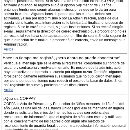
hay dos posibles razones. Si el Sistema de Protección Infantil (COPPA) está
activado y cuando se registró eligió la opción
Soy menor de 13 años
entonces tendrá que seguir algunas instrucciones que se le darán para
activar la cuenta. Algunos foros disponen que las cuentas deben ser
activadas, ya sea por usted mismo o por La Administración, antes de que
pueda identificarte; esta información se le brindará al finalizar el proceso de
registro. Si se le envió un e-mail, siga las instrucciones. Si no recibió ningún
e-mail, seguramente la dirección de correo electrónico que proporcionó no es
correcta o tal vez haya sido capturada por un filtro de spam. Si está seguro de
que la dirección de e-mail que proporcinó es correcta, envíe un mensaje a La
Administración.
Arriba
Hace un tiempo me registré, ¡pero ahora no puedo conectarme!
Verifique el mensaje que se le envia al registrarse, compruebe su nombre de
usuario y contraseña y vuelva a intentarlo. Es posible que la administración
haya desactivado o borrado su cuenta por alguna razón. También, algunos
foros periódicamente remueven sus usuarios que no publicaron mensajes
por cierto periodo de tiempo para reducir el peso de la base de datos. Si es
así, registrate de nuevo y participa de las discuciones.
Arriba
¿Qué es COPPA?
COPPA, o Acta de Privacidad y Protección de Niños menores de 13 años del
año 1998, es una ley de los Estados Unidos (por eso se mantiene en inglés)
donde se solicita a los sitios de Internet, los cuales son potenciales
recolectores de información, que el registro de niños sea escrito y ratificado
con el concentimiento de los padres o con algún otro método de
reconocimiento de guardia legal, que permita recolectar información personal