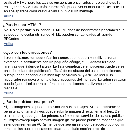
estilo al HTML, pero los tags se encuentran encerrados entre corchetes [ y ]
en lugar de < y >. Para más información puede ver el manual de BBCode. El
enlace aparece cada vez que vas a publicar un mensaje.
Arriba
¿Puedo usar HTML?
No. No es posible publicar en HTML. Muchos de los formatos y acciones que
se pueden ejecutar utilizando HTML pueden ser aplicados utilizando
BBCodes.
Arriba
¿Qué son los emoticonos?
Los emoticonos son pequeñas imagenes que pueden ser utilizadas para
expresar un sentimiento con un pequeño código, e.j. :) denota felicidad,
mientras que :( denota tristeza. La lista completa de emoticones puede verse
en el formulario de publicación. Tratá de no abusar del uso de emoticones,
pues pueden hacer que un mensaje se vuelva muy díficil de leer y un
moderador remueva el tema o los emoticones del mensaje. La administración
puede fijar un límite para el número de emoticones a utilizarse en un
mensaje.
Arriba
¿Puedo publicar imagenes?
Sí, las imagenes se pueden mostrar en sus mensajes. Si la administración
permite adjuntar archivos, puede subir la imagen directamente al foro. De
otra manera, debe guardar primero su foto en un servidor de acceso público,
e.j. http://www.ejemplo.com/mi-imagen.gif. No puede publicar imagenes que
se encuentren en su PC (a menos que sea un servidor de acceso público) ni
tampoco las que se encuentren guardadas bajo mecánismos de