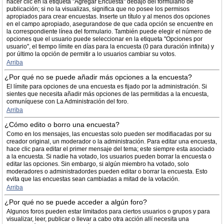
hacer clic en la etiqueta "Agregar Encuesta" debajo del formulario de
publicación; si no la visualizas, significa que no posee los permisos
apropiados para crear encuestas. Inserte un título y al menos dos opciones
en el campo apropiado, asegurandose de que cada opción se encuentre en
la correspondiente línea del formulario. También puede elegir el número de
opciones que el usuario puede seleccionar en la etiqueta "Opciones por
usuario", el tiempo límite en días para la encuesta (0 para duración infinita) y
por último la opción de permitir a lo usuarios cambiar su votos.
Arriba
¿Por qué no se puede añadir más opciones a la encuesta?
El límite para opciones de una encuesta es fijado por la administración. Si
sientes que necesita añadir más opciones de las permitidas a la encuesta,
comuníquese con La Administración del foro.
Arriba
¿Cómo edito o borro una encuesta?
Como en los mensajes, las encuestas solo pueden ser modifiacadas por su
creador original, un moderador o la administración. Para editar una encuesta,
hace clic para editar el primer mensaje del tema; este siempre esta asociado
a la encuesta. Si nadie ha votado, los usuarios pueden borrar la encuesta o
editar las opciones. Sin embargo, si algún miembro ha votado, solo
moderadores o administradordes pueden editar o borrar la encuesta. Esto
evita que las encuestas sean cambiadas a mitad de la votación.
Arriba
¿Por qué no se puede acceder a algún foro?
Algunos foros pueden estar limitados para ciertos usuarios o grupos y para
visualizar, leer, publicar o llevar a cabo otra acción allí necesita una