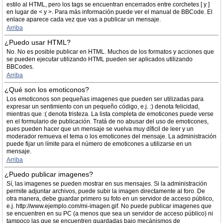
estilo al HTML, pero los tags se encuentran encerrados entre corchetes [ y ]
en lugar de < y >. Para más información puede ver el manual de BBCode. El
enlace aparece cada vez que vas a publicar un mensaje.
Arriba
¿Puedo usar HTML?
No. No es posible publicar en HTML. Muchos de los formatos y acciones que
se pueden ejecutar utilizando HTML pueden ser aplicados utilizando
BBCodes.
Arriba
¿Qué son los emoticonos?
Los emoticonos son pequeñas imagenes que pueden ser utilizadas para
expresar un sentimiento con un pequeño código, e.j. :) denota felicidad,
mientras que :( denota tristeza. La lista completa de emoticones puede verse
en el formulario de publicación. Tratá de no abusar del uso de emoticones,
pues pueden hacer que un mensaje se vuelva muy díficil de leer y un
moderador remueva el tema o los emoticones del mensaje. La administración
puede fijar un límite para el número de emoticones a utilizarse en un
mensaje.
Arriba
¿Puedo publicar imagenes?
Sí, las imagenes se pueden mostrar en sus mensajes. Si la administración
permite adjuntar archivos, puede subir la imagen directamente al foro. De
otra manera, debe guardar primero su foto en un servidor de acceso público,
e.j. http://www.ejemplo.com/mi-imagen.gif. No puede publicar imagenes que
se encuentren en su PC (a menos que sea un servidor de acceso público) ni
tampoco las que se encuentren guardadas bajo mecánismos de