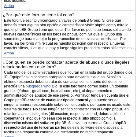
más detalles.
Arriba
¿Por qué este foro no tiene tal cosa?
Este foro fue escrito y licenciado a través de phpBB Group. Si cree que
debería tener alguna otra opción o característica visite phpbb.com y mire lo
que el phpBB Group tiene que decir. Por favor no publique temas solicitando
nuevas características en los foros de phpBB.com, ya que el Grupo usa
sourceforge para manejar la programación de nuevas características. Por
favor, lea los foros y mire cuál es nuestra posición con respecto a nuevas
características, si es que la hay, y luego siga los procedimientos allí descritos.
Arriba
¿Con quién se puede contactar acerca de abusos o usos ilegales
relacionados con este foro?
Cada uno de los administradores que figuran en la lista del grupo donde dice
"El Equipo" es un contacto apropiado para enviar sus quejas. Si así no
obtiene respuesta debería tratar de contactar con el dueño del dominio
(efectúe una
búsqueda whois
) o, si este foro tiene correo sobre un dominio
gratuito (Yahoo!, gmail.com, hotmail.com, etc.), al departamento o
administración de abusos de ese servicio. Por favor, tenga en cuenta que el
Grupo phpBB
carece de cualquier tipo de control
y no puede ser de
ninguna manera responsable sobre cómo, dónde o por quién es usado este
sistema de foros. No tiene ningún sentido contactar con el Grupo phpBB en
relación a asuntos legales (difamación, responsabilidad, deformación de
comentarios, etc.) que no sean con respecto al sitio phpbb.com o la
discreción misma del software phpBB. Si envia un correo al Grupo phpBB
respecto del uso de terceras partes
de este software esté dispuesto a
recibir una respuesta cortante o directamente no recibir respuesta.