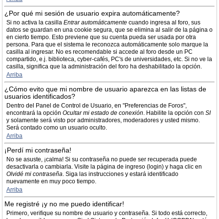
¿Por qué mi sesión de usuario expira automáticamente?
Si no activa la casilla
Entrar automáticamente
cuando ingresa al foro, sus
datos se guardan en una cookie segura, que se elimina al salir de la página o
en cierto tiempo. Esto previene que su cuenta pueda ser usada por otra
persona. Para que el sistema le reconozca automáticamente solo marque la
casilla al ingresar. No es recomendable si accede al foro desde un PC
compartido, e.j. biblioteca, cyber-cafés, PC's de universidades, etc. Si no ve la
casilla, significa que la administración del foro ha deshabilitado la opción.
Arriba
¿Cómo evito que mi nombre de usuario aparezca en las listas de
usuarios identificados?
Dentro del Panel de Control de Usuario, en "Preferencias de Foros",
encontrará la opción
Ocultar mi estado de conexión
. Habilite la opción con
SI
y solamente será visto por administradores, moderadores y usted mismo.
Será contado como un usuario oculto.
Arriba
¡Perdí mi contraseña!
No se asuste, ¡calma! Si su contraseña no puede ser recuperada puede
desactivarla o cambiarla. Visite la página de ingreso (login) y haga clic en
Olvidé mi contraseña
. Siga las instrucciones y estará identificado
nuevamente en muy poco tiempo.
Arriba
Me registré ¡y no me puedo identificar!
Primero, verifique su nombre de usuario y contraseña. Si todo está correcto,