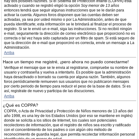
hay dos posibles razones. Si el Sistema de Protección Infantil (COPPA) está
activado y cuando se registró eligió la opción
Soy menor de 13 años
entonces tendrá que seguir algunas instrucciones que se le darán para
activar la cuenta. Algunos foros disponen que las cuentas deben ser
activadas, ya sea por usted mismo o por La Administración, antes de que
pueda identificarte; esta información se le brindará al finalizar el proceso de
registro. Si se le envió un e-mail, siga las instrucciones. Si no recibió ningún
e-mail, seguramente la dirección de correo electrónico que proporcionó no es
correcta o tal vez haya sido capturada por un filtro de spam. Si está seguro de
que la dirección de e-mail que proporcinó es correcta, envíe un mensaje a La
Administración.
Arriba
Hace un tiempo me registré, ¡pero ahora no puedo conectarme!
Verifique el mensaje que se le envia al registrarse, compruebe su nombre de
usuario y contraseña y vuelva a intentarlo. Es posible que la administración
haya desactivado o borrado su cuenta por alguna razón. También, algunos
foros periódicamente remueven sus usuarios que no publicaron mensajes
por cierto periodo de tiempo para reducir el peso de la base de datos. Si es
así, registrate de nuevo y participa de las discuciones.
Arriba
¿Qué es COPPA?
COPPA, o Acta de Privacidad y Protección de Niños menores de 13 años del
año 1998, es una ley de los Estados Unidos (por eso se mantiene en inglés)
donde se solicita a los sitios de Internet, los cuales son potenciales
recolectores de información, que el registro de niños sea escrito y ratificado
con el concentimiento de los padres o con algún otro método de
reconocimiento de guardia legal, que permita recolectar información personal