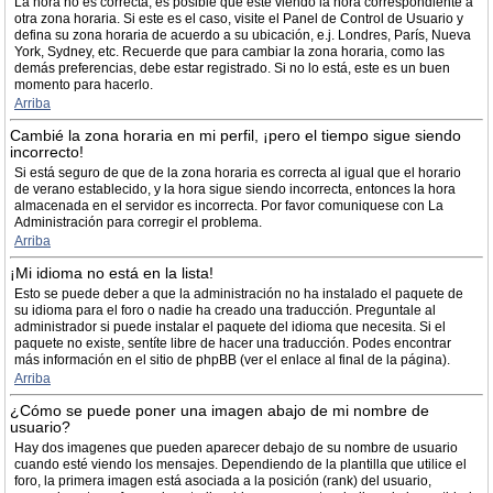
La hora no es correcta, es posible que esté viendo la hora correspondiente a
otra zona horaria. Si este es el caso, visite el Panel de Control de Usuario y
defina su zona horaria de acuerdo a su ubicación, e.j. Londres, París, Nueva
York, Sydney, etc. Recuerde que para cambiar la zona horaria, como las
demás preferencias, debe estar registrado. Si no lo está, este es un buen
momento para hacerlo.
Arriba
Cambié la zona horaria en mi perfil, ¡pero el tiempo sigue siendo
incorrecto!
Si está seguro de que de la zona horaria es correcta al igual que el horario
de verano establecido, y la hora sigue siendo incorrecta, entonces la hora
almacenada en el servidor es incorrecta. Por favor comuniquese con La
Administración para corregir el problema.
Arriba
¡Mi idioma no está en la lista!
Esto se puede deber a que la administración no ha instalado el paquete de
su idioma para el foro o nadie ha creado una traducción. Preguntale al
administrador si puede instalar el paquete del idioma que necesita. Si el
paquete no existe, sentíte libre de hacer una traducción. Podes encontrar
más información en el sitio de phpBB (ver el enlace al final de la página).
Arriba
¿Cómo se puede poner una imagen abajo de mi nombre de
usuario?
Hay dos imagenes que pueden aparecer debajo de su nombre de usuario
cuando esté viendo los mensajes. Dependiendo de la plantilla que utilice el
foro, la primera imagen está asociada a la posición (rank) del usuario,