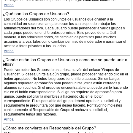
se salgan del tema tratado o publiquen spam y/o contenido malicioso.
Arriba
¿Qué son los Grupos de Usuarios?
Los Grupos de Usuarios son conjuntos de usuarios que dividen a la
comunidad en sectores manejables con los cuales puede trabajar los
administradores del foro. Cada usuario puede pertenecer a varios grupos y
cada grupo puede tener diferentes permisos. Esto provee de una fácil
manera, a los administradores, de cambiar los permisos para muchos
usuarios a la vez, tales como cambiar permiso de moderador o garantizar el
acceso a foros privados a los usuarios.
Arriba
¿Donde están los Grupos de Usuarios y como me se puede unir a
ellos?
Puede ver todos los Grupos de usuarios a través del enlace "Grupos de
Usuarios". Si desea unirte a algún grupo, puede proceder haciendo clic en el
botón apropiado. No todos los grupos tienen libre acceso. Sin embargo,
algunos requieren aprobación para poder unirse, otros están cerrados y
algunos son ocultos. Si el grupo se encuentra abierto, puede unirte haciendo
clic en el botón correspondiente. Si el grupo requiere de aprobación para
unirse, puede solicitar la membresía haciendo clic en el botón
correspondiente. El responsable del grupo deberá aprobar su solicitud y
seguramente le preguntará por qué desea hacerlo. Por favor no molestes
continuamente al Responsable de Grupo si rechaza su solicitud;
seguramente tenga sus razones.
Arriba
¿Cómo me convierto en Responsable del Grupo?