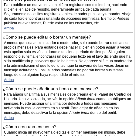
Para publicar un nuevo tema en el foro registrate como miembro, haciendo
clic en el enlace de registro, generalmente arriba de cada página.
Seguramente necesites registrarse antes de poder publicar y reponder. Abajo
de cada foro encontrarás una lista de acciones permitidas. Ejemplo: Podéss
publicar nuevos temas, Puede votar en las encuestas, etc.
Arriba
¿Cómo se puede editar o borrar un mensaje?
A menos que sea administrador o moderador, solo puede borrar o editar sus
propios mensajes. Para editarlos debe hacer clic en en botón
editar
, a veces
esta opción solo es válida durante un cierto periodo de tiempo. Si alguien
respondió su tema, encontrarás un pequeño texto en el tuyo diciendo que ha
sido modificado y las veces que lo ha hecho. No aparece si fue un moderador
o la administración el que lo editó, aunque la mayoria de las veces dejan un
mensaje aclaratorio. Los usuarios normales no podrán borrar sus temas
luego de que alguien haya respondido el mismo.
Arriba
¿Cómo se puede añadir una firma a mi mensaje?
Para añadir una firma a sus mensajes debe crearla en el Panel de Control de
Usuario. Una vez creada, activás la opción
Añadir firma
cuando publiques un
mensaje. Puede asignar una firma por defecto a todos sus mensajes
activando la casilla correcta en su perfil. Para dejar de añadirla en los
mensajes, debe desactivar la la opción
Añadir firma
dentro del perfil.
Arriba
¿Cómo creo una encuesta?
Cuando inicia un nuevo tema o editas el primer mensaje del mismo, debe