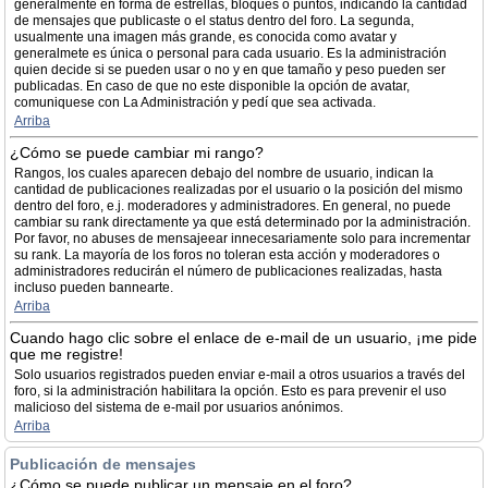
generalmente en forma de estrellas, bloques o puntos, indicando la cantidad
de mensajes que publicaste o el status dentro del foro. La segunda,
usualmente una imagen más grande, es conocida como avatar y
generalmete es única o personal para cada usuario. Es la administración
quien decide si se pueden usar o no y en que tamaño y peso pueden ser
publicadas. En caso de que no este disponible la opción de avatar,
comuniquese con La Administración y pedí que sea activada.
Arriba
¿Cómo se puede cambiar mi rango?
Rangos, los cuales aparecen debajo del nombre de usuario, indican la
cantidad de publicaciones realizadas por el usuario o la posición del mismo
dentro del foro, e.j. moderadores y administradores. En general, no puede
cambiar su rank directamente ya que está determinado por la administración.
Por favor, no abuses de mensajeear innecesariamente solo para incrementar
su rank. La mayoría de los foros no toleran esta acción y moderadores o
administradores reducirán el número de publicaciones realizadas, hasta
incluso pueden bannearte.
Arriba
Cuando hago clic sobre el enlace de e-mail de un usuario, ¡me pide
que me registre!
Solo usuarios registrados pueden enviar e-mail a otros usuarios a través del
foro, si la administración habilitara la opción. Esto es para prevenir el uso
malicioso del sistema de e-mail por usuarios anónimos.
Arriba
Publicación de mensajes
¿Cómo se puede publicar un mensaje en el foro?